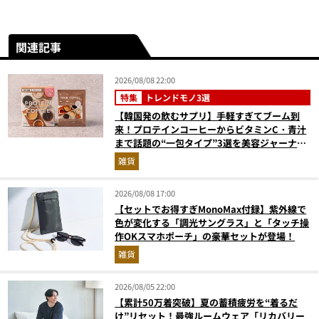
関連記事
2026/08/08 22:00
特集
トレンドモノ3選
【韓国発の飲むサプリ】手軽すぎてブーム到
来！プロテインコーヒーからビタミンC・青汁
まで話題の“一包タイプ”3選を美容ジャーナリ
ストが徹底解説
雑貨
2026/08/08 17:00
【セットでお得すぎMonoMax付録】紫外線で
色が変化する「調光サングラス」と「タッチ操
作OKスマホポーチ」の豪華セットが登場！
雑貨
2026/08/05 22:00
【累計50万着突破】夏の蓄積疲労を“着るだ
け”リセット！最強ルームウェア「リカバリー