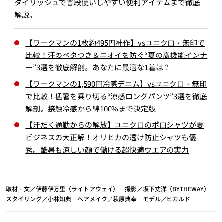
タイリッシュで普段使いしやすい便利アイテムまで徹底
解説。
【ワークマンの1枚約495円神作】vsユニクロ・無印で
比較！汗のベタつき＆ニオイを防ぐ“夏の高機能インナ
ー”3選を徹底解剖。あなたに最適な1着は？
【ワークマンの1,590円冷感デニム】vsユニクロ・無印
で比較！猛暑を乗り切る“涼感ロングパンツ”3選を徹底
解剖。接触冷感から綿100%まで決定版
【汗だく通勤からの解放】ユニクロのポロシャツが夏
ビジネスの大正解！オリヒカの透け防止シャツも優
秀。酷暑も涼しい顔で働ける超快適ウエアの実力
取材・文／伊藤伊万里（ライトアウェイ） 撮影／坂下丈洋（BYTHEWAY）
スタイリング／小林知典 ヘアメイク／萩原典幸 モデル／ヒカルド