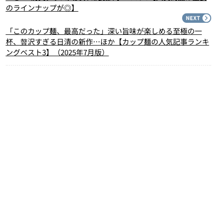
のラインナップが◎】
N
「このカップ麺、最高だった」深い旨味が楽しめる至極の一
杯、贅沢すぎる日清の新作…ほか【カップ麺の人気記事ランキ
ングベスト3】（2025年7月版）