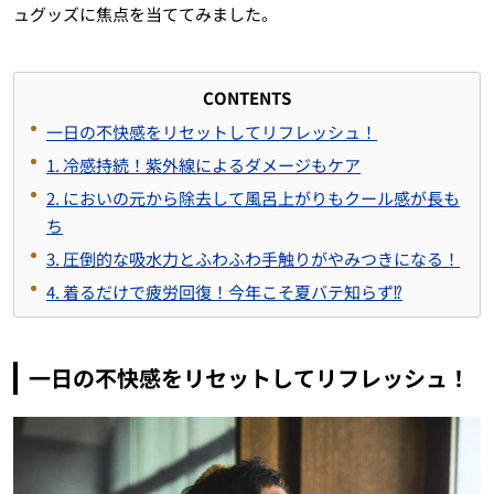
ュグッズに焦点を当ててみました。
CONTENTS
一日の不快感をリセットしてリフレッシュ！
1. 冷感持続！紫外線によるダメージもケア
2. においの元から除去して風呂上がりもクール感が長も
ち
3. 圧倒的な吸水力とふわふわ手触りがやみつきになる！
4. 着るだけで疲労回復！今年こそ夏バテ知らず⁉
一日の不快感をリセットしてリフレッシュ！