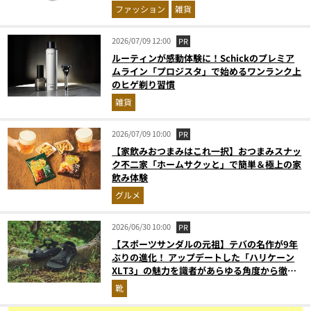
ファッション
雑貨
2026/07/09 12:00
PR
ルーティンが感動体験に！Schickのプレミア
ムライン「プロジスタ」で始めるワンランク上
のヒゲ剃り習慣
雑貨
2026/07/09 10:00
PR
【家飲みおつまみはこれ一択】おつまみスナッ
ク不二家「ホームサクッと」で簡単＆極上の家
飲み体験
グルメ
2026/06/30 10:00
PR
【スポーツサンダルの元祖】テバの名作が9年
ぶりの進化！ アップデートした「ハリケーン
XLT3」の魅力を識者があらゆる角度から徹底
解説！
靴