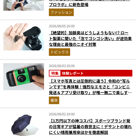
プロラボ」に新色登場
ファッション
2026/08/05 20:00
【絶望的】加齢臭はどうしようもない!? ロー
ト製薬に聞いた「泡でゴシゴシ洗い」が逆効果
な理由と最強のニオイ対策
トピックス
2026/08/03 20:00
特集
体験レポート
【スマホ写真とは圧倒的に違う】令和の“写ル
ンです”を再体験！強烈なエモさと「コンビニ
発送＆アプリ受け取り」が唯一無二で楽しすぎ
た
雑貨
2026/08/02 20:00
【1万円以下の神コスパ】スポーツブランド発
の日常ギアが猛暑の救世主に！デサントの壊れ
にくい晴雨兼用傘ほかを徹底解説