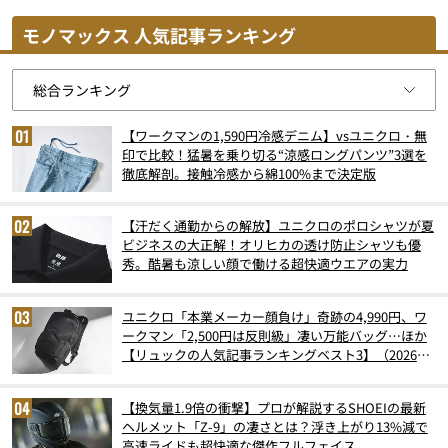
モノマックス 人気記事ランキング
【ワークマンの1,590円冷感デニム】vsユニクロ・無
印で比較！猛暑を乗り切る“涼感ロングパンツ”3選を
徹底解剖。接触冷感から綿100%まで決定版
【汗だく通勤からの解放】ユニクロのポロシャツが夏
ビジネスの大正解！オリヒカの透け防止シャツも優
秀。酷暑も涼しい顔で働ける超快適ウエアの実力
ユニクロ「本業メーカー顔負け」奇跡の4,990円、ワ
ークマン「2,500円は反則級」凄い万能バッグ…ほか
【リュックの人気記事ランキングベスト3】（2026年
6月版）
【換気量1.9倍の衝撃】プロが解説するSHOEIの最新
ヘルメット「Z-9」の凄さとは？浮き上がり13%減で
高速ライドも超快適な傑作フルフェイス