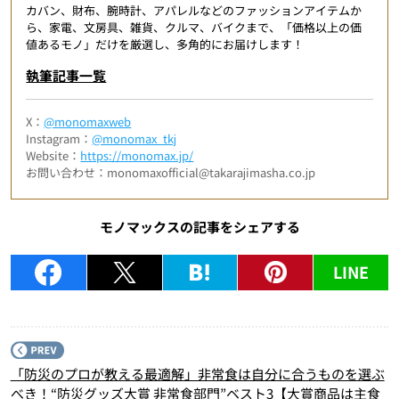
カバン、財布、腕時計、アパレルなどのファッションアイテムか
ら、家電、文房具、雑貨、クルマ、バイクまで、「価格以上の価
値あるモノ」だけを厳選し、多角的にお届けします！
執筆記事一覧
X：
@monomaxweb
Instagram：
@monomax_tkj
Website：
https://monomax.jp/
お問い合わせ：monomaxofficial@takarajimasha.co.jp
モノマックスの記事をシェアする
LINE
P
「防災のプロが教える最適解」非常食は自分に合うものを選ぶ
べき！“防災グッズ大賞 非常食部門”ベスト3【大賞商品は主食