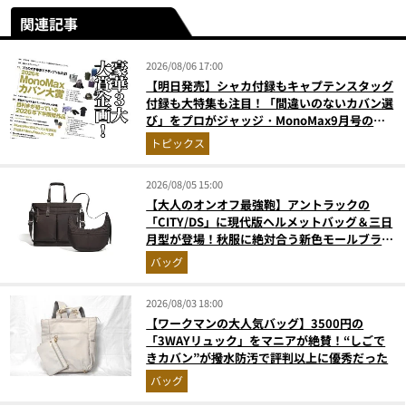
関連記事
2026/08/06 17:00
【明日発売】シャカ付録もキャプテンスタッグ
付録も大特集も注目！「間違いのないカバン選
び」をプロがジャッジ・MonoMax9月号の目
次を公開
トピックス
2026/08/05 15:00
【大人のオンオフ最強鞄】アントラックの
「CITY/DS」に現代版ヘルメットバッグ＆三日
月型が登場！秋服に絶対合う新色モールブラウ
ンが傑作
バッグ
2026/08/03 18:00
【ワークマンの大人気バッグ】3500円の
「3WAYリュック」をマニアが絶賛！“しごで
きカバン”が撥水防汚で評判以上に優秀だった
バッグ