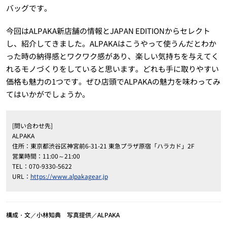
バッグです。
今回はALPAKA新店舗の情報とJAPAN EDITIONからセレクト
し、紹介してきました。ALPAKAはこうやって使うんだとわか
った時の納得感とワクワク感があり、楽しい気持ちを与えてく
れるモノづくりをしていると思います。どれも手に取りやすい
価格も魅力の1つです。ぜひ店頭でALPAKAの魅力を味わってみ
てはいかがでしょうか。
[問い合わせ先]
ALPAKA
住所：東京都渋谷区神宮前6-31-21 東急プラザ原宿「ハラカド」2F
営業時間：11:00～21:00
TEL：070-9330-5622
URL：
https://www.alpakagear.jp
構成・文／小林知典 写真提供／ALPAKA