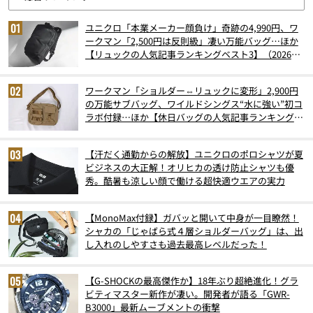
ユニクロ「本業メーカー顔負け」奇跡の4,990円、ワ
ークマン「2,500円は反則級」凄い万能バッグ…ほか
【リュックの人気記事ランキングベスト3】（2026年
6月版）
ワークマン「ショルダー⇔リュックに変形」2,900円
の万能サブバッグ、ワイルドシングス“水に強い”初コ
ラボ付録…ほか【休日バッグの人気記事ランキングベ
スト3】（2026年6月版）
【汗だく通勤からの解放】ユニクロのポロシャツが夏
ビジネスの大正解！オリヒカの透け防止シャツも優
秀。酷暑も涼しい顔で働ける超快適ウエアの実力
【MonoMax付録】ガバッと開いて中身が一目瞭然！
シャカの「じゃばら式４層ショルダーバッグ」は、出
し入れのしやすさも過去最高レベルだった！
【G-SHOCKの最高傑作か】18年ぶり超絶進化！グラ
ビティマスター新作が凄い。開発者が語る「GWR-
B3000」最新ムーブメントの衝撃