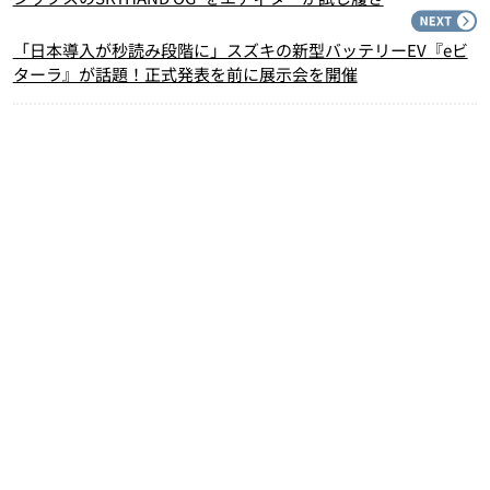
N
「日本導入が秒読み段階に」スズキの新型バッテリーEV『eビ
ターラ』が話題！正式発表を前に展示会を開催