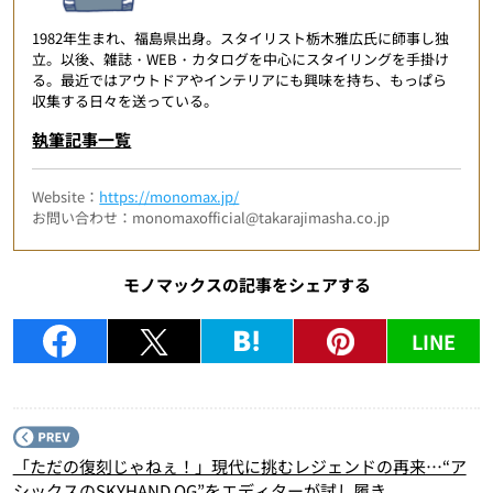
1982年生まれ、福島県出身。スタイリスト栃木雅広氏に師事し独
立。以後、雑誌・WEB・カタログを中心にスタイリングを手掛け
る。最近ではアウトドアやインテリアにも興味を持ち、もっぱら
収集する日々を送っている。
執筆記事一覧
Website：
https://monomax.jp/
お問い合わせ：monomaxofficial@takarajimasha.co.jp
モノマックスの記事をシェアする
LINE
P
「ただの復刻じゃねぇ！」現代に挑むレジェンドの再来…“ア
シックスのSKYHAND OG”をエディターが試し履き