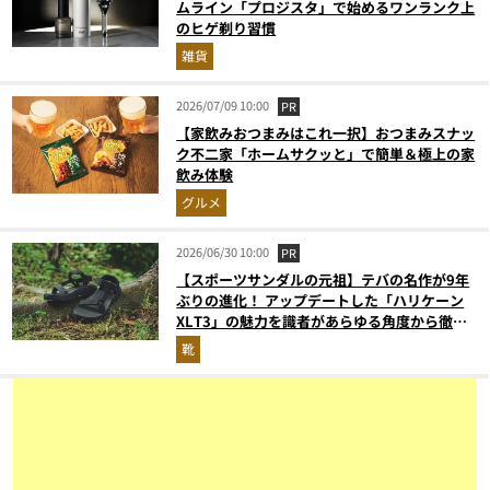
ムライン「プロジスタ」で始めるワンランク上
のヒゲ剃り習慣
雑貨
2026/07/09 10:00
PR
【家飲みおつまみはこれ一択】おつまみスナッ
ク不二家「ホームサクッと」で簡単＆極上の家
飲み体験
グルメ
2026/06/30 10:00
PR
【スポーツサンダルの元祖】テバの名作が9年
ぶりの進化！ アップデートした「ハリケーン
XLT3」の魅力を識者があらゆる角度から徹底
解説！
靴