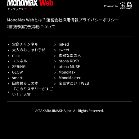
MonoMax Webとは？
運営会社
採用情報
プライバシーポリシー
利用規約
広告掲載について
宝島チャンネル
InRed
大人のおしゃれ手帖
sweet
mini
素敵なあの人
リンネル
otona ROSY
SPRiNG
otona MUSE
GLOW
MonoMax
smart
MonoMaster
田舎暮らしの本
宝島すごい！WEB
『このミステリーがすご
い！』大賞
© TAKARAJIMASHA,Inc. All Rights Reserved.