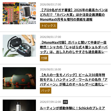
2026/08/03 17:00
【プロ9名がガチ審査】2026年の最高カバンは
どれだ!? 「カバン大賞」ほか注目企画満載の
MonoMax9月号＆増刊の表紙を速報
トピックス
2026/08/01 17:00
【MonoMax付録】ガバッと開いて中身が一目
瞭然！シャカの「じゃばら式４層ショルダーバ
ッグ」は、出し入れのしやすさも過去最高レベ
ルだった！
付録
2026/08/01 16:00
【大人の一生モノバッグ】ビームス50周年特
別モデル！ハンティング・ワールドの名作「ア
バディーン」が極上のオールレザーに進化して
登場
バッグ
2026/07/09 12:00
PR
ルーティンが感動体験に！Schickのプレミア