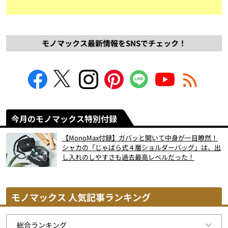
モノマックス最新情報をSNSでチェック！
今月のモノマックス特別付録
【MonoMax付録】ガバッと開いて中身が一目瞭然！
シャカの「じゃばら式４層ショルダーバッグ」は、出
し入れのしやすさも過去最高レベルだった！
モノマックス 人気記事ランキング