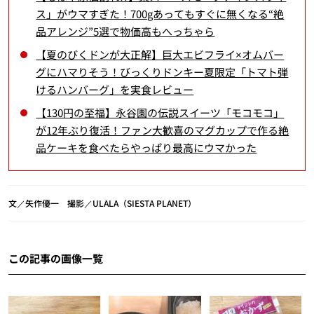
ス」がウマすぎた！700gあってもすぐに無くなる“絶
品アレンジ”5選で物価高もへっちゃら
【夏のびくドンが大正解】巨大エビフライ×オムバー
グにハマりそう！びっくりドンキー夏限定「トマト弾
けるハンバーグ」を実食レビュー
【130円の至福】永谷園の伝説スイーツ「モコモコ」
が12年ぶり復活！ファン大歓喜のマグカップで作る絶
品ケーキを食べたらやっぱり最高にウマかった
文／矢作優一 撮影／ULALA（SIESTA PLANET）
この記事の画像一覧