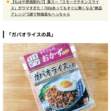
【もはや原価割れ!?】業スー「スモークチキンスライ
ス」がウマすぎた！700gあってもすぐに無くなる“絶品
アレンジ”5選で物価高もへっちゃら
「ガパオライスの具」