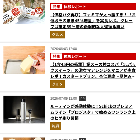
特集
体験レポート
【価格バグ再び】ファミマが太っ腹すぎ！「お
値段そのまま45%増量」を実食レポ。クレー
プは推定59%増の衝撃的な大盤振る舞い
グルメ
2026/08/03 12:00
特集
体験レポート
【1食45円の衝撃】業スーの神コスパ「1Lパッ
クスイーツ」の激ウマアレンジをマニアが実食
レポ！カスタードプリン、杏仁豆腐…夏休みの
おやつに最強すぎた
グルメ
2026/07/09 12:00
PR
ルーティンが感動体験に！Schickのプレミア
ムライン「プロジスタ」で始めるワンランク上
のヒゲ剃り習慣
雑貨