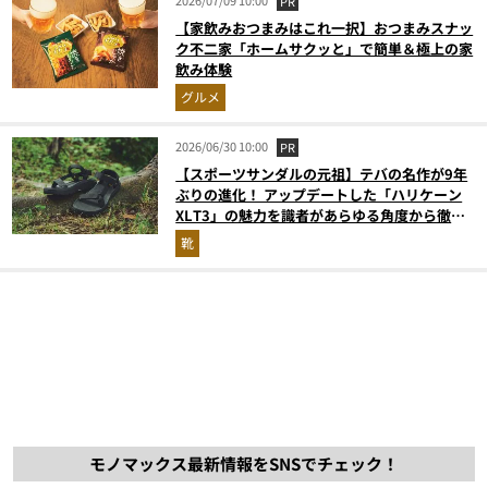
2026/07/09 10:00
PR
【家飲みおつまみはこれ一択】おつまみスナッ
ク不二家「ホームサクッと」で簡単＆極上の家
飲み体験
グルメ
2026/06/30 10:00
PR
【スポーツサンダルの元祖】テバの名作が9年
ぶりの進化！ アップデートした「ハリケーン
XLT3」の魅力を識者があらゆる角度から徹底
解説！
靴
モノマックス最新情報をSNSでチェック！