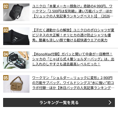
ユニクロ「本業メーカー顔負け」奇跡の4,990円、ワ
ークマン「2,500円は反則級」凄い万能バッグ…ほか
【リュックの人気記事ランキングベスト3】（2026年
6月版）
【汗だく通勤からの解放】ユニクロのポロシャツが夏
ビジネスの大正解！オリヒカの透け防止シャツも優
秀。酷暑も涼しい顔で働ける超快適ウエアの実力
【MonoMax付録】ガバッと開いて中身が一目瞭然！
シャカの「じゃばら式４層ショルダーバッグ」は、出
し入れのしやすさも過去最高レベルだった！
ワークマン「ショルダー⇔リュックに変形」2,900円
の万能サブバッグ、ワイルドシングス“水に強い”初コ
ラボ付録…ほか【休日バッグの人気記事ランキングベ
スト3】（2026年6月版）
ランキング一覧を見る