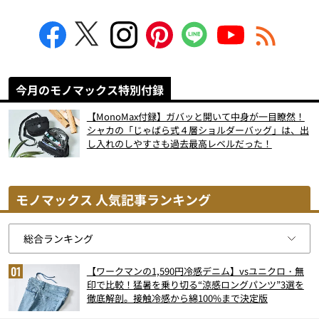
今月のモノマックス特別付録
【MonoMax付録】ガバッと開いて中身が一目瞭然！
シャカの「じゃばら式４層ショルダーバッグ」は、出
し入れのしやすさも過去最高レベルだった！
モノマックス 人気記事ランキング
【ワークマンの1,590円冷感デニム】vsユニクロ・無
印で比較！猛暑を乗り切る“涼感ロングパンツ”3選を
徹底解剖。接触冷感から綿100%まで決定版