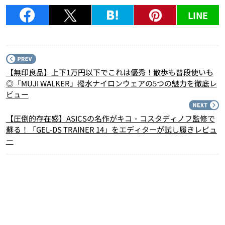
LINE
P
【無印良品】上下1万円以下でこれは優秀！散歩も普段使いも
◎「MUJI WALKER」撥水ナイロンウェアの5つの魅力を徹底レ
ビュー
N
【圧倒的存在感】ASICSの名作がキコ・コスタディノフ監修で
蘇る！「GEL-DS TRAINER 14」をエディターが試し履きレビュ
ー