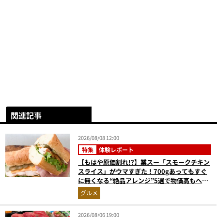
関連記事
2026/08/08 12:00
特集
体験レポート
【もはや原価割れ!?】業スー「スモークチキン
スライス」がウマすぎた！700gあってもすぐ
に無くなる“絶品アレンジ”5選で物価高もへっ
ちゃら
グルメ
2026/08/06 19:00