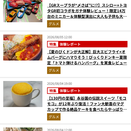
【GRスープラが“〆さば”に!?】スシロー×トヨ
タGR初コラボをガチ体験レビュー！限定14万
台のミニカー＆体験型演出に大人も子供も大興
奮間違いなし
グルメ
2026/08/05 12:00
特集
体験レポート
【夏のびくドンが大正解】巨大エビフライ×オ
ムバーグにハマりそう！びっくりドンキー夏限
定「トマト弾けるハンバーグ」を実食レビュー
グルメ
2026/08/04 19:00
特集
体験レポート
【130円の至福】永谷園の伝説スイーツ「モコ
モコ」が12年ぶり復活！ファン大歓喜のマグ
カップで作る絶品ケーキを食べたらやっぱり最
高にウマかった
グルメ
2026/08/04 12:00