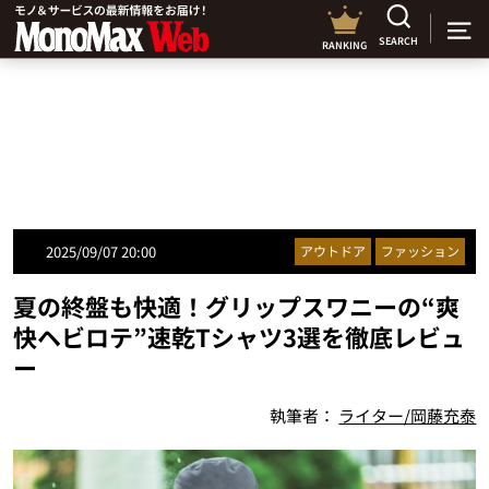
SEARCH
RANKING
2025/09/07 20:00
アウトドア
ファッション
夏の終盤も快適！グリップスワニーの“爽
快ヘビロテ”速乾Tシャツ3選を徹底レビュ
ー
執筆者：
ライター/岡藤充泰