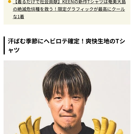
【着るだけで社会貢献】KEENの新作Tシャツは奄美大島
の絶滅危惧種を救う！限定グラフィックが最高にクール
な1着
汗ばむ季節にヘビロテ確定！爽快生地のTシ
ャツ