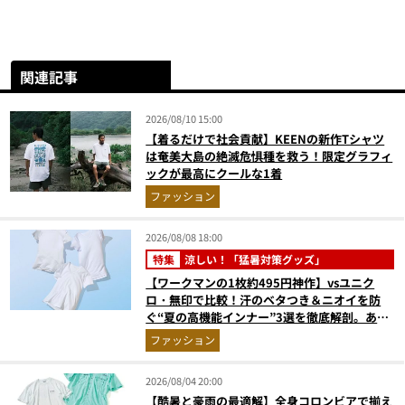
関連記事
2026/08/10 15:00
【着るだけで社会貢献】KEENの新作Tシャツ
は奄美大島の絶滅危惧種を救う！限定グラフィ
ックが最高にクールな1着
ファッション
2026/08/08 18:00
特集
涼しい！「猛暑対策グッズ」
【ワークマンの1枚約495円神作】vsユニク
ロ・無印で比較！汗のベタつき＆ニオイを防
ぐ“夏の高機能インナー”3選を徹底解剖。あな
たに最適な1着は？
ファッション
2026/08/04 20:00
【酷暑と豪雨の最適解】全身コロンビアで揃え