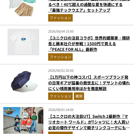
るべき！40℃超えの過酷な夏を快適にする
「最強テックウエア」セットアップ
ファッション
2026/08/04 15:00
【ユニクロの注目コラボ】世界的建築家・隈研
吾と藤本壮介が参戦！1500円で買える
「PEACE FOR ALL」最新作
ファッション
2026/08/02 20:00
【1万円以下の神コスパ】スポーツブランド発
の日常ギアが猛暑の救世主に！デサントの壊れ
にくい晴雨兼用傘ほかを徹底解説
ファッション
雑貨
2026/08/01 14:00
【ユニクロの大注目UT】Switch 2最新作『マ
リオカート ワールド』がTシャツに！大人買い
必至の傑作デザインで親子リンクコーデにも最
適