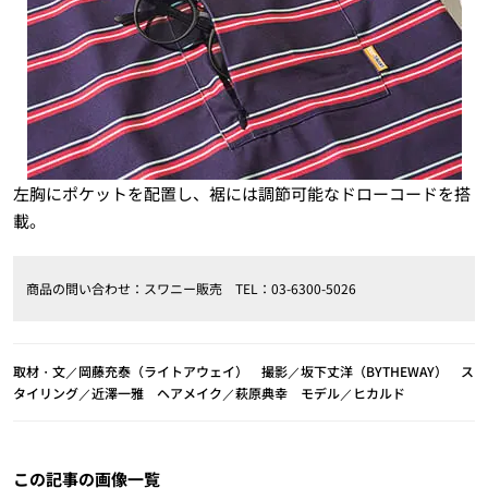
左胸にポケットを配置し、裾には調節可能なドローコードを搭
載。
商品の問い合わせ：スワニー販売 TEL：03-6300-5026
取材・文／岡藤充泰（ライトアウェイ） 撮影／坂下丈洋（BYTHEWAY） ス
タイリング／近澤一雅 ヘアメイク／萩原典幸 モデル／ヒカルド
この記事の画像一覧