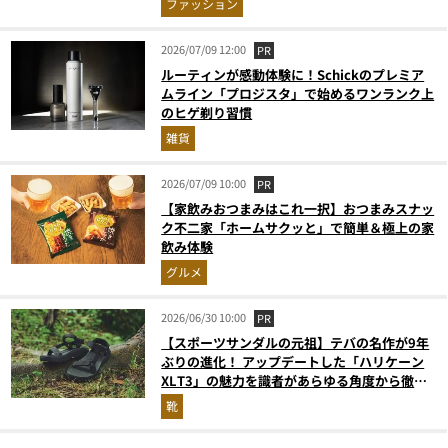
ファッション
2026/07/09 12:00
PR
ルーティンが感動体験に！Schickのプレミア
ムライン「プロジスタ」で始めるワンランク上
のヒゲ剃り習慣
雑貨
2026/07/09 10:00
PR
【家飲みおつまみはこれ一択】おつまみスナッ
ク不二家「ホームサクッと」で簡単＆極上の家
飲み体験
グルメ
2026/06/30 10:00
PR
【スポーツサンダルの元祖】テバの名作が9年
ぶりの進化！ アップデートした「ハリケーン
XLT3」の魅力を識者があらゆる角度から徹底
解説！
靴