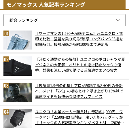
モノマックス 人気記事ランキング
【ワークマンの1,590円冷感デニム】vsユニクロ・無
印で比較！猛暑を乗り切る“涼感ロングパンツ”3選を
徹底解剖。接触冷感から綿100%まで決定版
【汗だく通勤からの解放】ユニクロのポロシャツが夏
ビジネスの大正解！オリヒカの透け防止シャツも優
秀。酷暑も涼しい顔で働ける超快適ウエアの実力
【換気量1.9倍の衝撃】プロが解説するSHOEIの最新
ヘルメット「Z-9」の凄さとは？浮き上がり13%減で
高速ライドも超快適な傑作フルフェイス
ユニクロ「本業メーカー顔負け」奇跡の4,990円、ワ
ークマン「2,500円は反則級」凄い万能バッグ…ほか
【リュックの人気記事ランキングベスト3】（2026年
6月版）