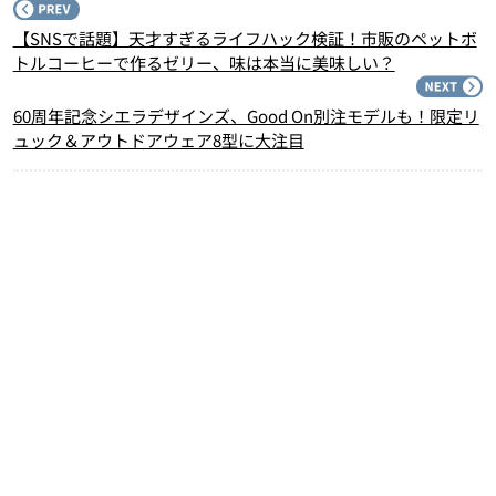
P
【SNSで話題】天才すぎるライフハック検証！市販のペットボ
トルコーヒーで作るゼリー、味は本当に美味しい？
N
60周年記念シエラデザインズ、Good On別注モデルも！限定リ
ュック＆アウトドアウェア8型に大注目