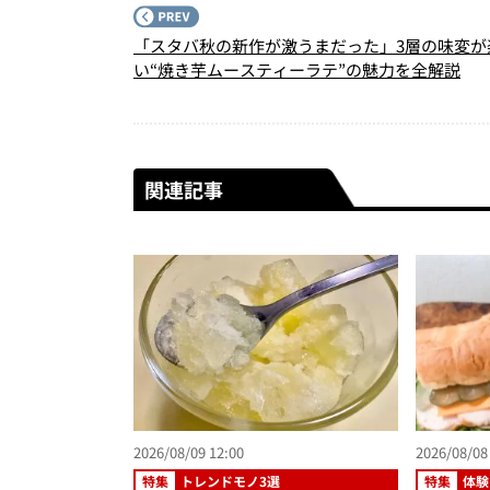
「スタバ秋の新作が激うまだった」3層の味変が
い“焼き芋ムースティーラテ”の魅力を全解説
関連記事
2026/08/09 12:00
2026/08/08
特集
トレンドモノ3選
特集
体験