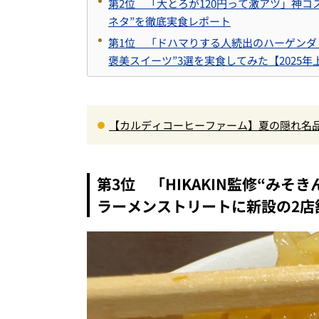
第2位 「大とろが120円って激アツ」神
ネタ”を徹底実食レポート
第1位 「ドハマりする人続出のハーゲンダ
褒美スイーツ”3選を実食してみた【2025
【カルディコーヒーファーム】夏の隠れ名品
やか”の意外すぎる大正解！手が止まらない
第3位 「HIKAKIN監修“み
ラーメンストリートに新設の2店