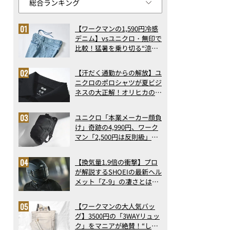
【ワークマンの1,590円冷感
デニム】vsユニクロ・無印で
比較！猛暑を乗り切る“涼感
ロングパンツ”3選を徹底解
剖。接触冷感から綿100%ま
【汗だく通勤からの解放】ユ
で決定版
ニクロのポロシャツが夏ビジ
ネスの大正解！オリヒカの透
け防止シャツも優秀。酷暑も
涼しい顔で働ける超快適ウエ
ユニクロ「本業メーカー顔負
アの実力
け」奇跡の4,990円、ワーク
マン「2,500円は反則級」凄
い万能バッグ…ほか【リュッ
クの人気記事ランキングベス
【換気量1.9倍の衝撃】プロ
ト3】（2026年6月版）
が解説するSHOEIの最新ヘル
メット「Z-9」の凄さとは？
浮き上がり13%減で高速ライ
ドも超快適な傑作フルフェイ
【ワークマンの大人気バッ
ス
グ】3500円の「3WAYリュッ
ク」をマニアが絶賛！“しご