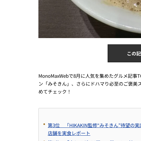
この記
MonoMaxWebで8月に人気を集めたグルメ記事
ン「みそきん」、さらにドハマり必至のご褒美
めてチェック！
第3位 「HIKAKIN監修“みそきん”待
店舗を実食レポート