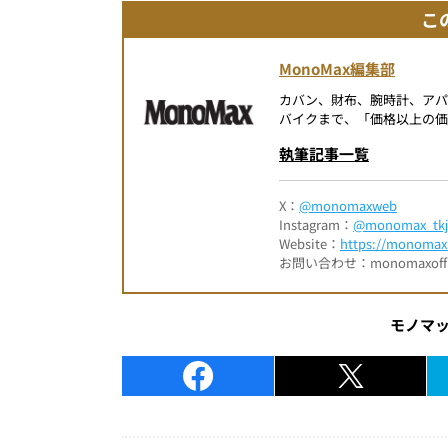
こ
MonoMax編集部
カバン、財布、腕時計、ア
バイクまで、「価格以上の価
執筆記事一覧
X：
@monomaxweb
Instagram：
@monomax_tkj
Website：
https://monomax.
お問い合わせ：monomaxofficia
モノマ