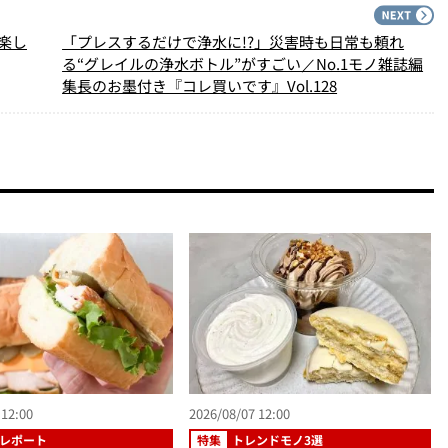
PREV
N
楽し
「プレスするだけで浄水に!?」災害時も日常も頼れ
る“グレイルの浄水ボトル”がすごい／No.1モノ雑誌編
集長のお墨付き『コレ買いです』Vol.128
 12:00
2026/08/07 12:00
レポート
特集
トレンドモノ3選