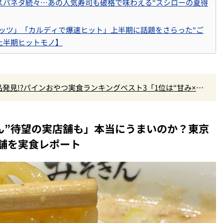
コスパネタ続々…あの人気寿司も破格で味わえる“スシローの夏得
ッツ」「カルディで爆速ヒット」上半期に話題をさらった“ご
年上半期ヒットモノ】
発見!?パインおやつ実食ランキングベスト3「1位は“甘み×爽
『かりんとう』」
そきん”待望の実店舗も」本当にうまいのか？東京
舗を実食レポート