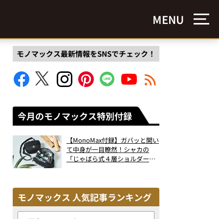
MENU
モノマックス最新情報をSNSでチェック！
今月のモノマックス特別付録
【MonoMax付録】ガバッと開い
て中身が一目瞭然！シャカの
「じゃばら式４層ショルダーバ
ッグ」は、出し入れのしやすさ
も過去最高レベルだった！
モノマックス 人気記事ランキング