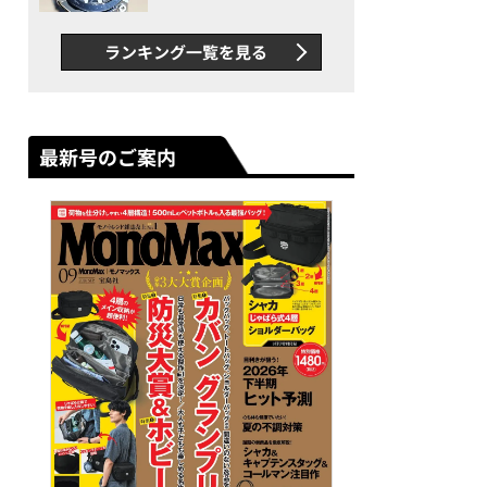
者が語る「GWR-B3000」最
新ムーブメントの衝撃
ランキング一覧を見る
最新号のご案内