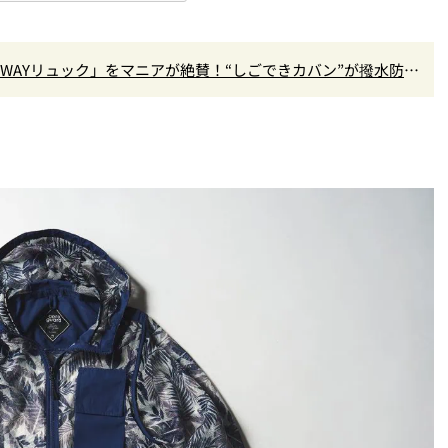
3WAYリュック」をマニアが絶賛！“しごできカバン”が撥水防汚
！