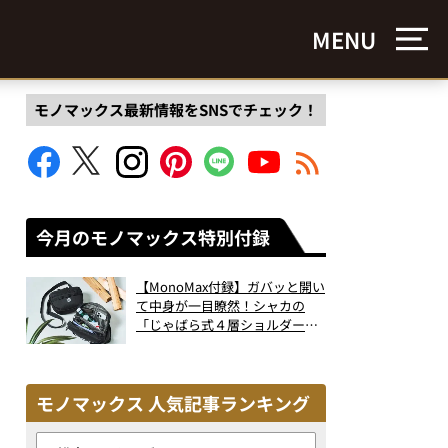
MENU
モノマックス最新情報をSNSでチェック！
今月のモノマックス特別付録
【MonoMax付録】ガバッと開い
て中身が一目瞭然！シャカの
「じゃばら式４層ショルダーバ
ッグ」は、出し入れのしやすさ
も過去最高レベルだった！
モノマックス 人気記事ランキング