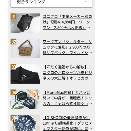
ユニクロ「本業メーカー顔負
け」奇跡の4,990円、ワーク
マン「2,500円は反則級」凄
い万能バッグ…ほか【リュッ
クの人気記事ランキングベス
ワークマン「ショルダー⇔リ
ト3】（2026年6月版）
ュックに変形」2,900円の万
能サブバッグ、ワイルドシン
グス“水に強い”初コラボ付
録…ほか【休日バッグの人気
【汗だく通勤からの解放】ユ
記事ランキングベスト3】
ニクロのポロシャツが夏ビジ
（2026年6月版）
ネスの大正解！オリヒカの透
け防止シャツも優秀。酷暑も
涼しい顔で働ける超快適ウエ
【MonoMax付録】ガバッと
アの実力
開いて中身が一目瞭然！シャ
カの「じゃばら式４層ショル
ダーバッグ」は、出し入れの
しやすさも過去最高レベルだ
【G-SHOCKの最高傑作か】
った！
18年ぶり超絶進化！グラビテ
ィマスター新作が凄い。開発