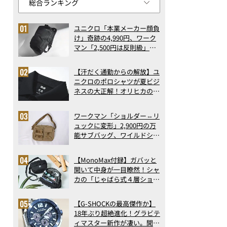
ユニクロ「本業メーカー顔負
け」奇跡の4,990円、ワーク
マン「2,500円は反則級」凄
い万能バッグ…ほか【リュッ
クの人気記事ランキングベス
【汗だく通勤からの解放】ユ
ト3】（2026年6月版）
ニクロのポロシャツが夏ビジ
ネスの大正解！オリヒカの透
け防止シャツも優秀。酷暑も
涼しい顔で働ける超快適ウエ
ワークマン「ショルダー⇔リ
アの実力
ュックに変形」2,900円の万
能サブバッグ、ワイルドシン
グス“水に強い”初コラボ付
録…ほか【休日バッグの人気
【MonoMax付録】ガバッと
記事ランキングベスト3】
開いて中身が一目瞭然！シャ
（2026年6月版）
カの「じゃばら式４層ショル
ダーバッグ」は、出し入れの
しやすさも過去最高レベルだ
【G-SHOCKの最高傑作か】
った！
18年ぶり超絶進化！グラビテ
ィマスター新作が凄い。開発