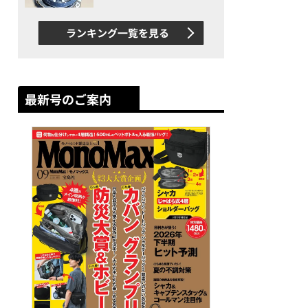
者が語る「GWR-B3000」最
新ムーブメントの衝撃
ランキング一覧を見る
最新号のご案内