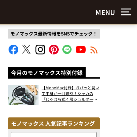
MENU
モノマックス最新情報をSNSでチェック！
今月のモノマックス特別付録
【MonoMax付録】ガバッと開い
て中身が一目瞭然！シャカの
「じゃばら式４層ショルダーバ
ッグ」は、出し入れのしやすさ
も過去最高レベルだった！
モノマックス 人気記事ランキング