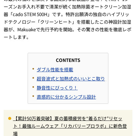
ーズンお手入れ不要で清潔が続く加熱除菌オートクリーン加湿
器「cado STEM 500H」です。特許出願済の独自のハイブリッ
ドテクノロジー「クリーンヒート」を搭載したこの神設計加湿
器が、Makuakeで先行予約を開始。その驚きの性能を徹底レポ
ートします。
CONTENTS
ダブル性能を搭載
超音波式と加熱式のいいとこ取り
静音性にびっくり！
直感的に分かるシンプル設計
【累計50万着突破】夏の蓄積疲労を“着るだけ”リセッ
ト！最強ルームウェア「リカバリープロラボ」に新色登
場