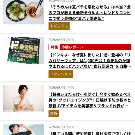
2026/08/02 12:00
「そうめんは夏バテを悪化させる」は本当？食
のプロが教える最新そうめんトレンド＆コンビ
ニで揃う最強の“夏バテ撃退飯”
トピックス
2026/08/01 20:00
特集
体験レポート
【ドンキよ、なぜ夏に出した】遂に登場の「リ
カバリーウェア」は1,000円台！真夏なのが悔
やまれるほどハンパない“血行促進力”を自腹レ
ビュー
ファッション
2026/08/01 19:00
【将来シミだらけ…を防ぐ】今すぐ始めるべき
男の“グッドエイジング”！日焼け予防の基本と
最新UVアイテムを美容家＆ブランド代表がプ
ロ目線で指南／大人の価値向上研究所
雑貨
2026/07/31 20:00
【寝ている間に疲労回復】接触冷感で涼しく快