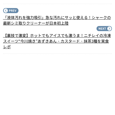
P
「液体汚れを強力吸引」急な汚れにサッと使える！シャークの
最新シミ取りクリーナーが日本初上陸
N
【裏技で激変】ホットでもアイスでも激うま！ニチレイの冷凍
スイーツ“今川焼き”あずきあん・カスタード・抹茶3種を実食
レポ