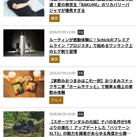
適！夏の救世主「BAKUNE」のリカバリーパ
ジャマが優秀すぎる
雑貨
2026/07/09 12:00
PR
ルーティンが感動体験に！Schickのプレミア
ムライン「プロジスタ」で始めるワンランク上
のヒゲ剃り習慣
雑貨
2026/07/09 10:00
PR
【家飲みおつまみはこれ一択】おつまみスナッ
ク不二家「ホームサクッと」で簡単＆極上の家
飲み体験
グルメ
2026/06/30 10:00
PR
【スポーツサンダルの元祖】テバの名作が9年
ぶりの進化！ アップデートした「ハリケーン
XLT3」の魅力を識者があらゆる角度から徹底