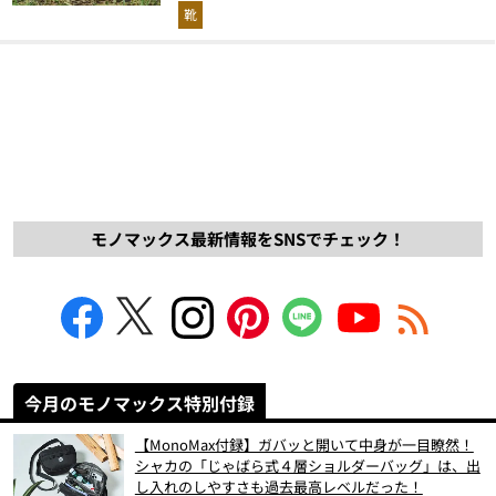
解説！
靴
モノマックス最新情報をSNSでチェック！
今月のモノマックス特別付録
【MonoMax付録】ガバッと開いて中身が一目瞭然！
シャカの「じゃばら式４層ショルダーバッグ」は、出
し入れのしやすさも過去最高レベルだった！