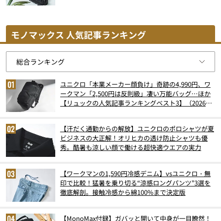
モノマックス 人気記事ランキング
ユニクロ「本業メーカー顔負け」奇跡の4,990円、ワ
ークマン「2,500円は反則級」凄い万能バッグ…ほか
【リュックの人気記事ランキングベスト3】（2026年
6月版）
【汗だく通勤からの解放】ユニクロのポロシャツが夏
ビジネスの大正解！オリヒカの透け防止シャツも優
秀。酷暑も涼しい顔で働ける超快適ウエアの実力
【ワークマンの1,590円冷感デニム】vsユニクロ・無
印で比較！猛暑を乗り切る“涼感ロングパンツ”3選を
徹底解剖。接触冷感から綿100%まで決定版
【MonoMax付録】ガバッと開いて中身が一目瞭然！