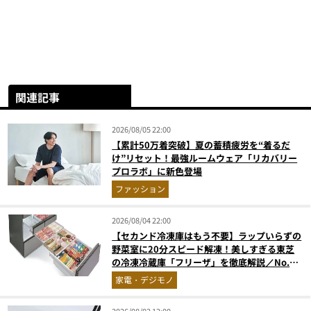
関連記事
2026/08/05 22:00
【累計50万着突破】夏の蓄積疲労を“着るだ
け”リセット！最強ルームウェア「リカバリー
プロラボ」に新色登場
ファッション
2026/08/04 22:00
【セカンド冷凍庫はもう不要】ラップいらずの
野菜室に20分スピード解凍！美しすぎる東芝
の冷凍冷蔵庫「フリーザ」を徹底解説／No.1
モノ雑誌編集長が選ぶ『センスがいい家電』
家電・デジモノ
Vol.10