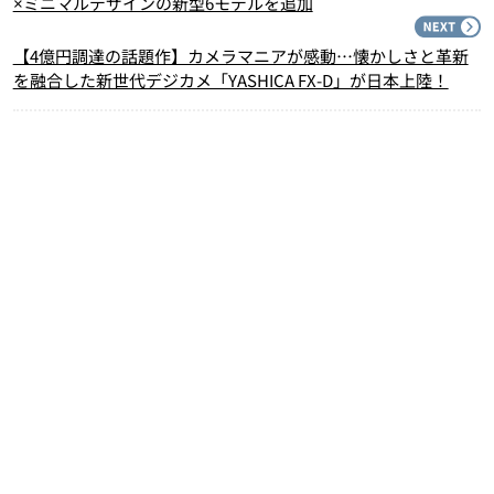
×ミニマルデザインの新型6モデルを追加
N
【4億円調達の話題作】カメラマニアが感動…懐かしさと革新
を融合した新世代デジカメ「YASHICA FX-D」が日本上陸！