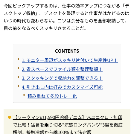
今回ピックアップするのは、仕事の効率アップにつながる「デ
スクトップ収納」。デスク上を整理すると仕事がはかどるのは
いつの時代も変わらない。コツは余分なものを全部収納して、
目の前をなるべくスッキリさせることだ。
CONTENTS
1. モニター周辺がスッキリ片付いて生産性UP！
2. 省スペースでファイル類を整理整頓！
3. スタッキングで収納力を調整できる！
4. 引き出し内は好みでカスタマイズ可能
積み重ねて多段トレー化
【ワークマンの1,590円冷感デニム】vsユニクロ・無印
で比較！猛暑を乗り切る“涼感ロングパンツ”3選を徹底
解剖。接触冷感から綿100%まで決定版