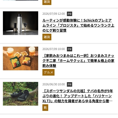
雑貨
2026/07/09 12:00
PR
ルーティンが感動体験に！Schickのプレミア
ムライン「プロジスタ」で始めるワンランク上
のヒゲ剃り習慣
雑貨
2026/07/09 10:00
PR
【家飲みおつまみはこれ一択】おつまみスナッ
ク不二家「ホームサクッと」で簡単＆極上の家
飲み体験
グルメ
2026/06/30 10:00
PR
【スポーツサンダルの元祖】テバの名作が9年
ぶりの進化！ アップデートした「ハリケーン
XLT3」の魅力を識者があらゆる角度から徹底
解説！
靴