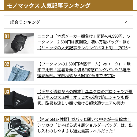
モノマックス 人気記事ランキング
ユニクロ「本業メーカー顔負け」奇跡の4,990円、ワ
ークマン「2,500円は反則級」凄い万能バッグ…ほか
【リュックの人気記事ランキングベスト3】（2026年
6月版）
【ワークマンの1,590円冷感デニム】vsユニクロ・無
印で比較！猛暑を乗り切る“涼感ロングパンツ”3選を
徹底解剖。接触冷感から綿100%まで決定版
【汗だく通勤からの解放】ユニクロのポロシャツが夏
ビジネスの大正解！オリヒカの透け防止シャツも優
秀。酷暑も涼しい顔で働ける超快適ウエアの実力
【MonoMax付録】ガバッと開いて中身が一目瞭然！
シャカの「じゃばら式４層ショルダーバッグ」は、出
し入れのしやすさも過去最高レベルだった！