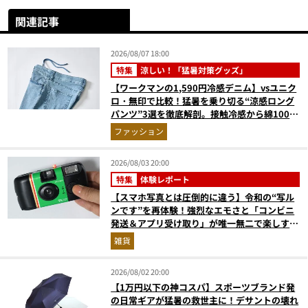
関連記事
2026/08/07 18:00
特集
涼しい！「猛暑対策グッズ」
【ワークマンの1,590円冷感デニム】vsユニク
ロ・無印で比較！猛暑を乗り切る“涼感ロング
パンツ”3選を徹底解剖。接触冷感から綿100%
まで決定版
ファッション
2026/08/03 20:00
特集
体験レポート
【スマホ写真とは圧倒的に違う】令和の“写ル
ンです”を再体験！強烈なエモさと「コンビニ
発送＆アプリ受け取り」が唯一無二で楽しすぎ
た
雑貨
2026/08/02 20:00
【1万円以下の神コスパ】スポーツブランド発
の日常ギアが猛暑の救世主に！デサントの壊れ