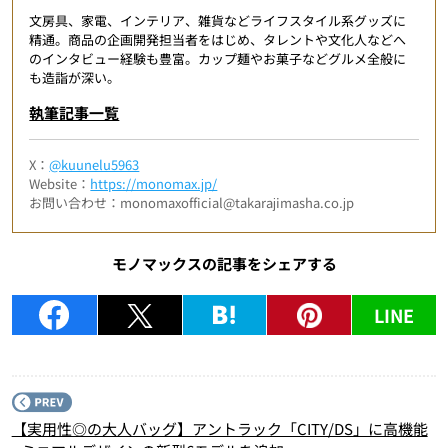
文房具、家電、インテリア、雑貨などライフスタイル系グッズに
精通。商品の企画開発担当者をはじめ、タレントや文化人などへ
のインタビュー経験も豊富。カップ麺やお菓子などグルメ全般に
も造詣が深い。
執筆記事一覧
X：
@kuunelu5963
Website：
https://monomax.jp/
お問い合わせ：monomaxofficial@takarajimasha.co.jp
モノマックスの記事をシェアする
LINE
P
【実用性◎の大人バッグ】アントラック「CITY/DS」に高機能