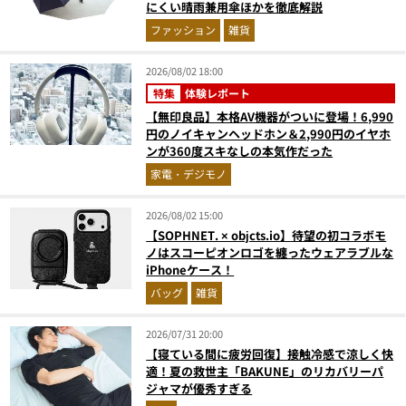
にくい晴雨兼用傘ほかを徹底解説
ファッション
雑貨
2026/08/02 18:00
特集
体験レポート
【無印良品】本格AV機器がついに登場！6,990
円のノイキャンヘッドホン＆2,990円のイヤホ
ンが360度スキなしの本気作だった
家電・デジモノ
2026/08/02 15:00
【SOPHNET. × objcts.io】待望の初コラボモ
ノはスコーピオンロゴを纏ったウェアラブルな
iPhoneケース！
バッグ
雑貨
2026/07/31 20:00
【寝ている間に疲労回復】接触冷感で涼しく快
適！夏の救世主「BAKUNE」のリカバリーパ
ジャマが優秀すぎる