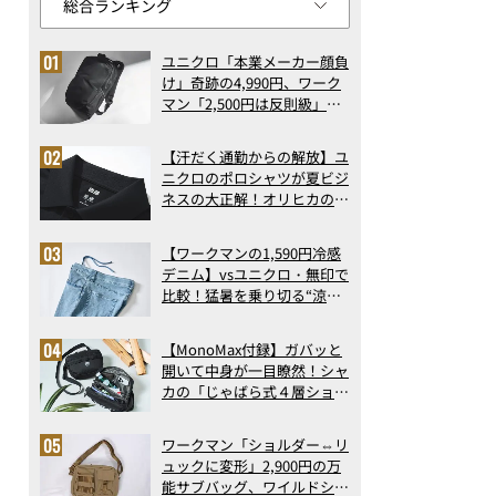
ユニクロ「本業メーカー顔負
け」奇跡の4,990円、ワーク
マン「2,500円は反則級」凄
い万能バッグ…ほか【リュッ
クの人気記事ランキングベス
【汗だく通勤からの解放】ユ
ト3】（2026年6月版）
ニクロのポロシャツが夏ビジ
ネスの大正解！オリヒカの透
け防止シャツも優秀。酷暑も
涼しい顔で働ける超快適ウエ
【ワークマンの1,590円冷感
アの実力
デニム】vsユニクロ・無印で
比較！猛暑を乗り切る“涼感
ロングパンツ”3選を徹底解
剖。接触冷感から綿100%ま
【MonoMax付録】ガバッと
で決定版
開いて中身が一目瞭然！シャ
カの「じゃばら式４層ショル
ダーバッグ」は、出し入れの
しやすさも過去最高レベルだ
ワークマン「ショルダー⇔リ
った！
ュックに変形」2,900円の万
能サブバッグ、ワイルドシン