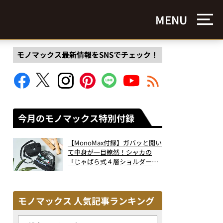
MENU
モノマックス最新情報をSNSでチェック！
今月のモノマックス特別付録
【MonoMax付録】ガバッと開い
て中身が一目瞭然！シャカの
「じゃばら式４層ショルダーバ
ッグ」は、出し入れのしやすさ
も過去最高レベルだった！
モノマックス 人気記事ランキング