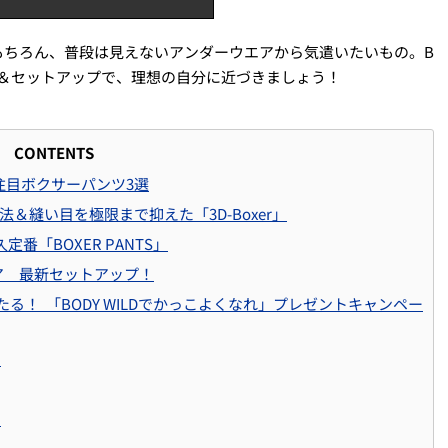
もちろん、普段は見えないアンダーウエアから気遣いたいもの。B
ンツ＆セットアップで、理想の自分に近づきましょう！
CONTENTS
大注目ボクサーパンツ3選
＆縫い目を極限まで抑えた「3D-Boxer」
「BOXER PANTS」
ア 最新セットアップ！
たる！ 「BODY WILDでかっこよくなれ」プレゼントキャンペー
！
！