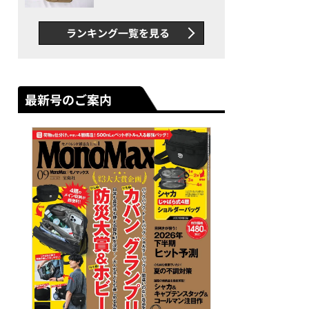
グス“水に強い”初コラボ付
録…ほか【休日バッグの人気
ランキング一覧を見る
記事ランキングベスト3】
（2026年6月版）
最新号のご案内