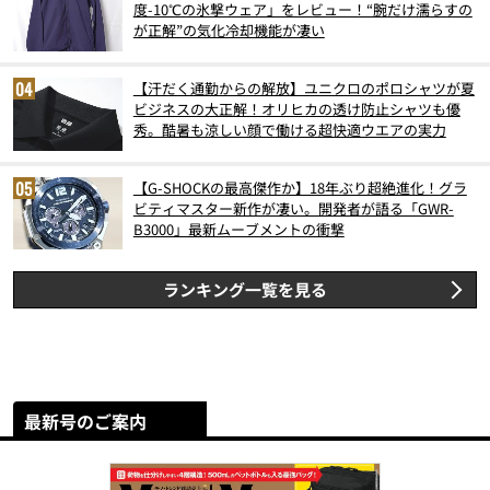
度-10℃の氷撃ウェア」をレビュー！“腕だけ濡らすの
が正解”の気化冷却機能が凄い
【汗だく通勤からの解放】ユニクロのポロシャツが夏
ビジネスの大正解！オリヒカの透け防止シャツも優
秀。酷暑も涼しい顔で働ける超快適ウエアの実力
【G-SHOCKの最高傑作か】18年ぶり超絶進化！グラ
ビティマスター新作が凄い。開発者が語る「GWR-
B3000」最新ムーブメントの衝撃
ランキング一覧を見る
最新号のご案内