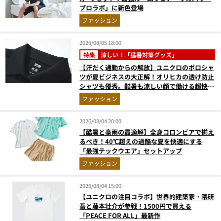
プロラボ」に新色登場
ファッション
2026/08/05 18:00
特集
涼しい！「猛暑対策グッズ」
【汗だく通勤からの解放】ユニクロのポロシャ
ツが夏ビジネスの大正解！オリヒカの透け防止
シャツも優秀。酷暑も涼しい顔で働ける超快適
ウエアの実力
ファッション
2026/08/04 20:00
【酷暑と豪雨の最適解】全身コロンビアで揃え
るべき！40℃超えの過酷な夏を快適にする
「最強テックウエア」セットアップ
ファッション
2026/08/04 15:00
【ユニクロの注目コラボ】世界的建築家・隈研
吾と藤本壮介が参戦！1500円で買える
「PEACE FOR ALL」最新作