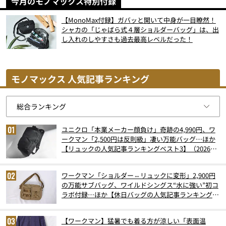
今月のモノマックス特別付録
【MonoMax付録】ガバッと開いて中身が一目瞭然！
シャカの「じゃばら式４層ショルダーバッグ」は、出
し入れのしやすさも過去最高レベルだった！
モノマックス 人気記事ランキング
ユニクロ「本業メーカー顔負け」奇跡の4,990円、ワ
ークマン「2,500円は反則級」凄い万能バッグ…ほか
【リュックの人気記事ランキングベスト3】（2026年
6月版）
ワークマン「ショルダー⇔リュックに変形」2,900円
の万能サブバッグ、ワイルドシングス“水に強い”初コ
ラボ付録…ほか【休日バッグの人気記事ランキングベ
スト3】（2026年6月版）
【ワークマン】猛暑でも着る方が涼しい「表面温