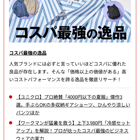
コスパ最強の逸品
人気ブランドには必ずと言っていいほどコスパに優れた
良品が存在します。そんな「価格以上の価値がある」高
いコストパフォーマンスを誇る逸品を徹底リサーチ！
【ユニクロ】プロ絶賛「4000円以下の夏服」傑作3
選。手ぶらOKの多収納ギアショーツ、ひんやり涼しい
パンツほか
【ワークマンが猛暑を救う】上下3,980円「冷感セット
アップ」を解説！プロが唸ったコスパ最強のビジネス
ウェアの実力