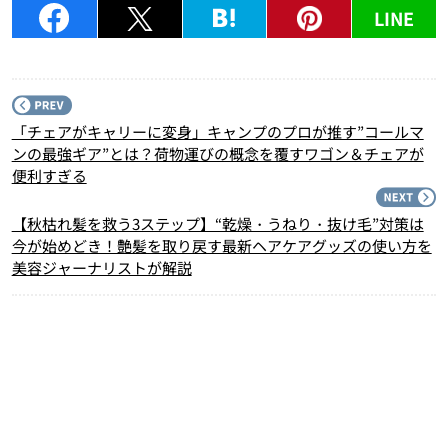
LINE
P
「チェアがキャリーに変身」キャンプのプロが推す”コールマ
ンの最強ギア”とは？荷物運びの概念を覆すワゴン＆チェアが
便利すぎる
N
【秋枯れ髪を救う3ステップ】“乾燥・うねり・抜け毛”対策は
今が始めどき！艶髪を取り戻す最新ヘアケアグッズの使い方を
美容ジャーナリストが解説