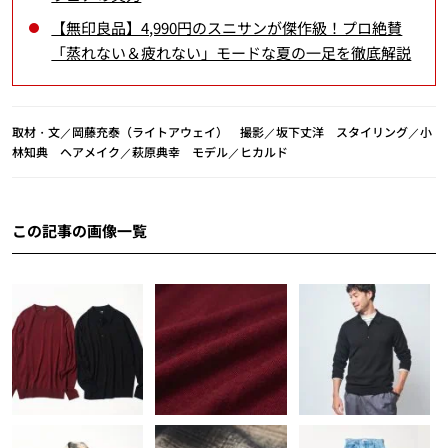
【無印良品】4,990円のスニサンが傑作級！プロ絶賛
「蒸れない＆疲れない」モードな夏の一足を徹底解説
取材・文／岡藤充泰（ライトアウェイ） 撮影／坂下丈洋 スタイリング／小
林知典 ヘアメイク／萩原典幸 モデル／ヒカルド
この記事の画像一覧