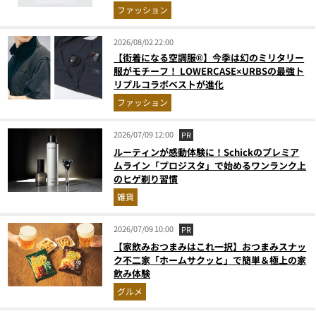
ファッション
2026/08/02 22:00
【街着になる空調服®】今季は幻のミリタリー
服がモチーフ！ LOWERCASE×URBSの最強ト
リプルコラボベストが進化
ファッション
2026/07/09 12:00
PR
ルーティンが感動体験に！Schickのプレミア
ムライン「プロジスタ」で始めるワンランク上
のヒゲ剃り習慣
雑貨
2026/07/09 10:00
PR
【家飲みおつまみはこれ一択】おつまみスナッ
ク不二家「ホームサクッと」で簡単＆極上の家
飲み体験
グルメ