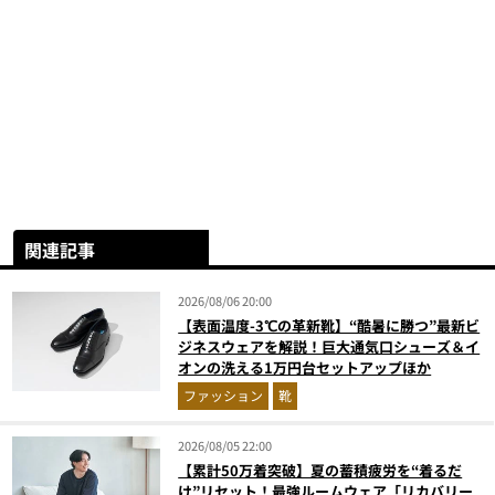
関連記事
2026/08/06 20:00
【表面温度-3℃の革新靴】“酷暑に勝つ”最新ビ
ジネスウェアを解説！巨大通気口シューズ＆イ
オンの洗える1万円台セットアップほか
ファッション
靴
2026/08/05 22:00
【累計50万着突破】夏の蓄積疲労を“着るだ
け”リセット！最強ルームウェア「リカバリー