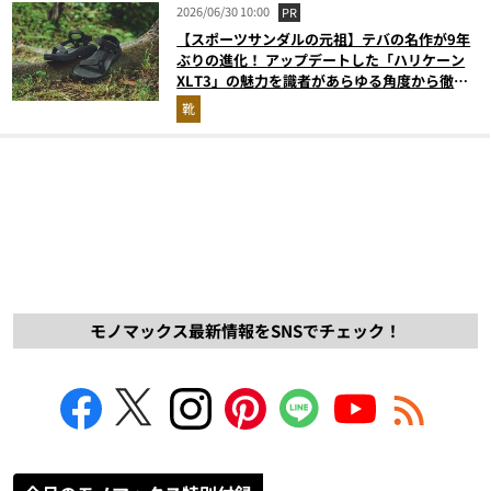
2026/06/30 10:00
PR
【スポーツサンダルの元祖】テバの名作が9年
ぶりの進化！ アップデートした「ハリケーン
XLT3」の魅力を識者があらゆる角度から徹底
解説！
靴
モノマックス最新情報をSNSでチェック！