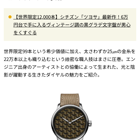
【世界限定12,000本】シチズン「ツヨサ」最新作！6万
円台で手に入るヴィンテージ調の黒グラデ文字盤が男心
をくすぐる
世界限定99本という希少価値に加え、太さわずか25㎛の金糸を
22万本以上も織り込むという緻密な職人技はまさに圧巻。エン
ジニア出身のアーティストとの協働によって生まれた、光と陰
影が躍動する生きたダイヤルの魅力をご紹介。