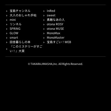
宝島チャンネル
InRed
大人のおしゃれ手帖
sweet
mini
素敵なあの人
リンネル
otona ROSY
SPRiNG
otona MUSE
GLOW
MonoMax
smart
MonoMaster
田舎暮らしの本
宝島すごい！WEB
『このミステリーがすご
い！』大賞
© TAKARAJIMASHA,Inc. All Rights Reserved.