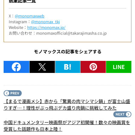
執筆記事一覧
X：
@monomaxweb
Instagram：
@monomax_tkj
Website：
https://monomax.jp/
お問い合わせ：monomaxofficial@takarajimasha.co.jp
モノマックスの記事をシェアする
LINE
P
【まるで漫画メシ】赤から「驚異の肉マシマシ鍋」が富士山盛
りすぎ…！理性がぶっ飛ぶデカ盛り肉鍋に挑戦してみた
N
中国ドキュメンタリー映画祭がアジア初開催！数々の映画賞を
受賞した話題作も日本上陸！