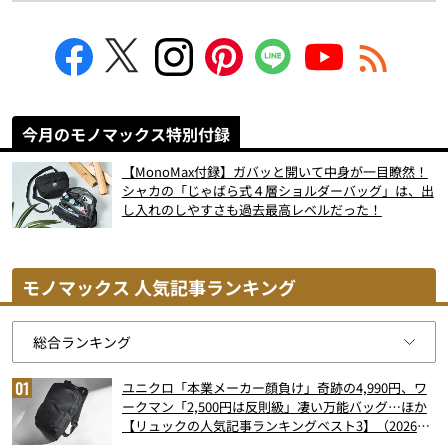
今月のモノマックス特別付録
【MonoMax付録】ガバッと開いて中身が一目瞭然！
シャカの「じゃばら式４層ショルダーバッグ」は、出
し入れのしやすさも過去最高レベルだった！
モノマックス 人気記事ランキング
ユニクロ「本業メーカー顔負け」奇跡の4,990円、ワ
ークマン「2,500円は反則級」凄い万能バッグ…ほか
【リュックの人気記事ランキングベスト3】（2026年
6月版）