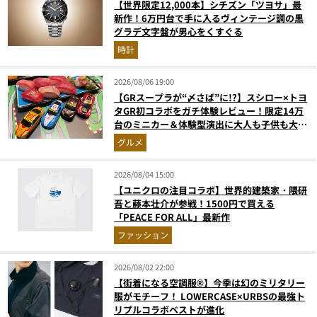
【世界限定12,000本】シチズン「ツヨサ」最
新作！6万円台で手に入るヴィンテージ調の黒
グラデ文字盤が男心をくすぐる
時計
2026/08/06 19:00
【GRスープラが“〆さば”に!?】スシロー×トヨ
タGR初コラボをガチ体験レビュー！限定14万
台のミニカー＆体験型演出に大人も子供も大興
奮間違いなし
グルメ
2026/08/04 15:00
【ユニクロの注目コラボ】世界的建築家・隈研
吾と藤本壮介が参戦！1500円で買える
「PEACE FOR ALL」最新作
ファッション
2026/08/02 22:00
【街着になる空調服®】今季は幻のミリタリー
服がモチーフ！ LOWERCASE×URBSの最強ト
リプルコラボベストが進化