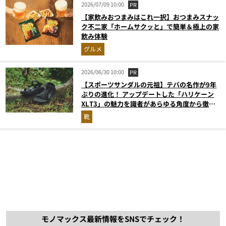
2026/07/09 10:00
PR
【家飲みおつまみはこれ一択】おつまみスナッ
ク不二家「ホームサクッと」で簡単＆極上の家
飲み体験
グルメ
2026/06/30 10:00
PR
【スポーツサンダルの元祖】テバの名作が9年
ぶりの進化！ アップデートした「ハリケーン
XLT3」の魅力を識者があらゆる角度から徹底
解説！
靴
モノマックス最新情報をSNSでチェック！