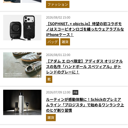
ファッション
2026/08/02 15:00
【SOPHNET. × objcts.io】待望の初コラボモ
ノはスコーピオンロゴを纏ったウェアラブルな
iPhoneケース！
バッグ
雑貨
2026/08/01 22:00
【アダム エ ロペ限定】アディダス オリジナル
スの名作「ハンドボール スペツィアル」がト
レンドのグレーに！
靴
2026/07/09 12:00
PR
ルーティンが感動体験に！Schickのプレミア
ムライン「プロジスタ」で始めるワンランク上
のヒゲ剃り習慣
雑貨