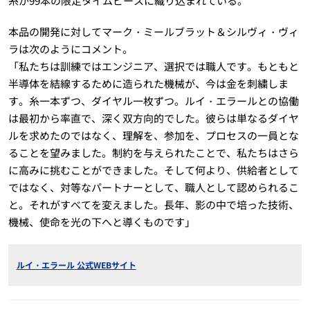
糸が99本の限定タイムピースに織り込まれている。
本品の開発に対してマーク・ミールブラット＆シルヴィ・ヴィ
ラは次のようにコメント。
「私たちは訓練ではエンジニア、選択では職人です。もともと
半導体を結線するために造られた機械が、今は金を刺繍しま
す。糸一本ずつ、ダイヤル一枚ずつ。ルイ・エラールとの協働
は最初から率直で、深く双方向的でした。彼らは単なるダイヤ
ルを求めたのではなく、理解を、参加を、プロセスの一員とな
ることを望みました。制約を与えられたことで、私たちはさら
に高みに挑むことができました。そして何より、供給者として
ではなく、対等なパートナーとして、職人として認められるこ
と。それがすべてを変えました。長年、影の中で培った技術、
機械、使命を光の下へと導くものです」
ルイ・エラール 公式WEBサイト