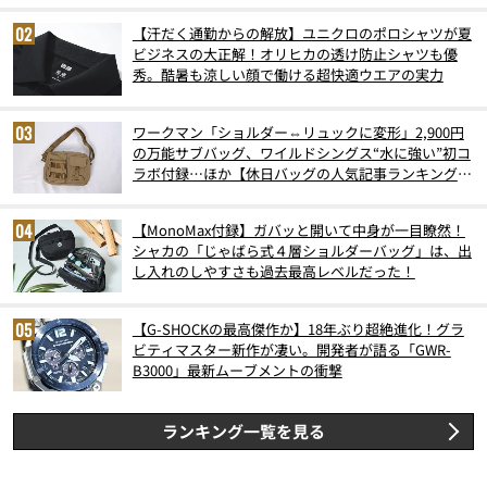
【汗だく通勤からの解放】ユニクロのポロシャツが夏
ビジネスの大正解！オリヒカの透け防止シャツも優
秀。酷暑も涼しい顔で働ける超快適ウエアの実力
ワークマン「ショルダー⇔リュックに変形」2,900円
の万能サブバッグ、ワイルドシングス“水に強い”初コ
ラボ付録…ほか【休日バッグの人気記事ランキングベ
スト3】（2026年6月版）
【MonoMax付録】ガバッと開いて中身が一目瞭然！
シャカの「じゃばら式４層ショルダーバッグ」は、出
し入れのしやすさも過去最高レベルだった！
【G-SHOCKの最高傑作か】18年ぶり超絶進化！グラ
ビティマスター新作が凄い。開発者が語る「GWR-
B3000」最新ムーブメントの衝撃
ランキング一覧を見る