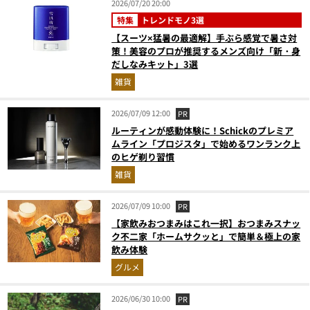
2026/07/20 20:00
特集
トレンドモノ3選
【スーツ×猛暑の最適解】手ぶら感覚で暑さ対
策！美容のプロが推奨するメンズ向け「新・身
だしなみキット」3選
雑貨
2026/07/09 12:00
PR
ルーティンが感動体験に！Schickのプレミア
ムライン「プロジスタ」で始めるワンランク上
のヒゲ剃り習慣
雑貨
2026/07/09 10:00
PR
【家飲みおつまみはこれ一択】おつまみスナッ
ク不二家「ホームサクッと」で簡単＆極上の家
飲み体験
グルメ
2026/06/30 10:00
PR