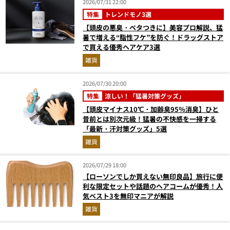
2026/07/31 22:00
特集
トレンドモノ3選
【頭皮の悪臭・ベタつきに】美容プロ解説、猛
暑で増える“脂性フケ”を防ぐ！ドラッグストア
で買える優秀ヘアケア3選
雑貨
2026/07/30 20:00
特集
涼しい！「猛暑対策グッズ」
【頭皮マイナス10℃・加齢臭95％消臭】ひと
昔前とは別次元級！猛暑の不快感を一掃する
「最新・汗対策グッズ」5選
雑貨
2026/07/29 18:00
【ローソンでしか買えない無印良品】旅行に便
利な限定セットや話題のヘアコームが優秀！人
気ベスト3を無印マニアが解説
雑貨