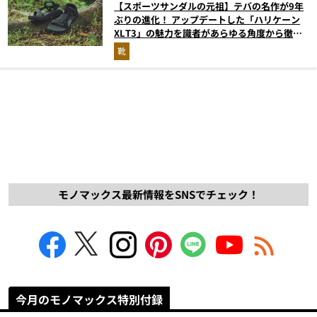
【スポーツサンダルの元祖】テバの名作が9年
ぶりの進化！ アップデートした「ハリケーン
XLT3」の魅力を識者があらゆる角度から徹底
解説！
靴
モノマックス最新情報をSNSでチェック！
今月のモノマックス特別付録