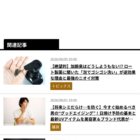
関連記事
2026/08/05 20:00
【絶望的】加齢臭はどうしようもない!? ロー
ト製薬に聞いた「泡でゴシゴシ洗い」が逆効果
な理由と最強のニオイ対策
トピックス
2026/08/01 19:00
【将来シミだらけ…を防ぐ】今すぐ始めるべき
男の“グッドエイジング”！日焼け予防の基本と
最新UVアイテムを美容家＆ブランド代表がプ
ロ目線で指南／大人の価値向上研究所
雑貨