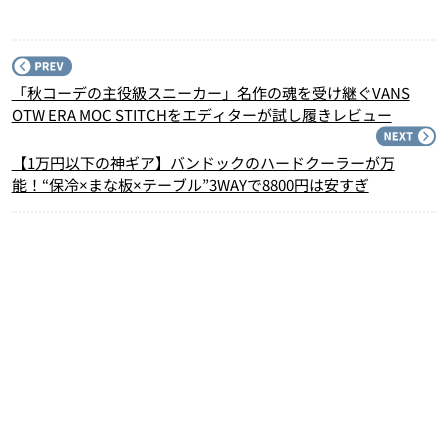
P
「秋コーデの主役級スニーカー」名作の魂を受け継ぐVANS
OTW ERA MOC STITCHをエディターが試し履きレビュー
N
【1万円以下の神ギア】バンドックのハードクーラーが万
能！“保冷×まな板×テーブル”3WAYで8800円は安すぎ