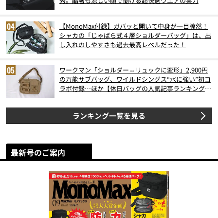
秀。酷暑も涼しい顔で働ける超快適ウエアの実力
【MonoMax付録】ガバッと開いて中身が一目瞭然！
シャカの「じゃばら式４層ショルダーバッグ」は、出
し入れのしやすさも過去最高レベルだった！
ワークマン「ショルダー⇔リュックに変形」2,900円
の万能サブバッグ、ワイルドシングス“水に強い”初コ
ラボ付録…ほか【休日バッグの人気記事ランキングベ
スト3】（2026年6月版）
ランキング一覧を見る
最新号のご案内