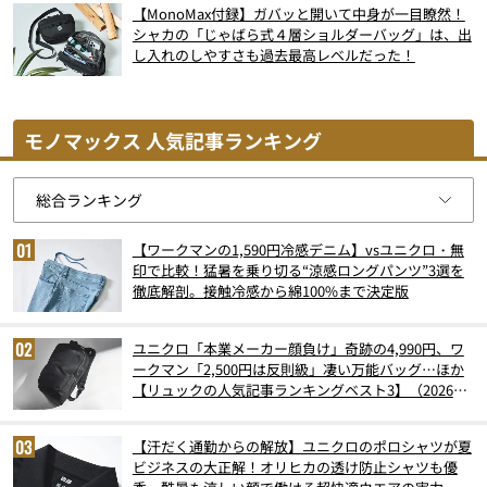
【MonoMax付録】ガバッと開いて中身が一目瞭然！
シャカの「じゃばら式４層ショルダーバッグ」は、出
し入れのしやすさも過去最高レベルだった！
モノマックス 人気記事ランキング
【ワークマンの1,590円冷感デニム】vsユニクロ・無
印で比較！猛暑を乗り切る“涼感ロングパンツ”3選を
徹底解剖。接触冷感から綿100%まで決定版
ユニクロ「本業メーカー顔負け」奇跡の4,990円、ワ
ークマン「2,500円は反則級」凄い万能バッグ…ほか
【リュックの人気記事ランキングベスト3】（2026年
6月版）
【汗だく通勤からの解放】ユニクロのポロシャツが夏
ビジネスの大正解！オリヒカの透け防止シャツも優