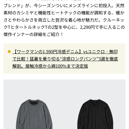
ブレンド」が、今シーズンついにメンズラインに初投入。天然
素材のカシミヤと機能性ヒートテックの機能が調和する、暖か
さとやわらかさを両立した贅沢な着心地が魅力だ。クルーネッ
クTとタートルネックTの2型を中心に、2,290円で手に入るこの
傑作インナーの詳細をご紹介！
【ワークマンの1,590円冷感デニム】vsユニクロ・無印
で比較！猛暑を乗り切る“涼感ロングパンツ”3選を徹底
解剖。接触冷感から綿100%まで決定版