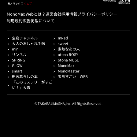
MonoMax Webとは？
運営会社
採用情報
プライバシーポリシー
利用規約
広告掲載について
宝島チャンネル
InRed
大人のおしゃれ手帖
sweet
mini
素敵なあの人
リンネル
otona ROSY
SPRiNG
otona MUSE
GLOW
MonoMax
smart
MonoMaster
田舎暮らしの本
宝島すごい！WEB
『このミステリーがすご
い！』大賞
© TAKARAJIMASHA,Inc. All Rights Reserved.