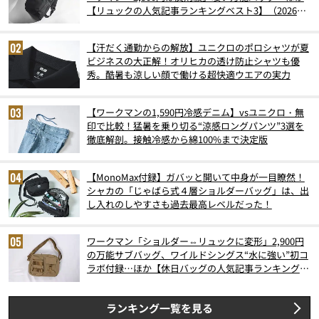
【リュックの人気記事ランキングベスト3】（2026年
6月版）
【汗だく通勤からの解放】ユニクロのポロシャツが夏
ビジネスの大正解！オリヒカの透け防止シャツも優
秀。酷暑も涼しい顔で働ける超快適ウエアの実力
【ワークマンの1,590円冷感デニム】vsユニクロ・無
印で比較！猛暑を乗り切る“涼感ロングパンツ”3選を
徹底解剖。接触冷感から綿100%まで決定版
【MonoMax付録】ガバッと開いて中身が一目瞭然！
シャカの「じゃばら式４層ショルダーバッグ」は、出
し入れのしやすさも過去最高レベルだった！
ワークマン「ショルダー⇔リュックに変形」2,900円
の万能サブバッグ、ワイルドシングス“水に強い”初コ
ラボ付録…ほか【休日バッグの人気記事ランキングベ
スト3】（2026年6月版）
ランキング一覧を見る