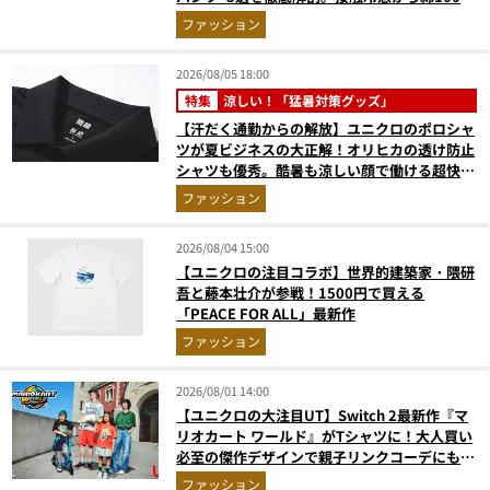
まで決定版
ファッション
2026/08/05 18:00
特集
涼しい！「猛暑対策グッズ」
【汗だく通勤からの解放】ユニクロのポロシャ
ツが夏ビジネスの大正解！オリヒカの透け防止
シャツも優秀。酷暑も涼しい顔で働ける超快適
ウエアの実力
ファッション
2026/08/04 15:00
【ユニクロの注目コラボ】世界的建築家・隈研
吾と藤本壮介が参戦！1500円で買える
「PEACE FOR ALL」最新作
ファッション
2026/08/01 14:00
【ユニクロの大注目UT】Switch 2最新作『マ
リオカート ワールド』がTシャツに！大人買い
必至の傑作デザインで親子リンクコーデにも最
適
ファッション