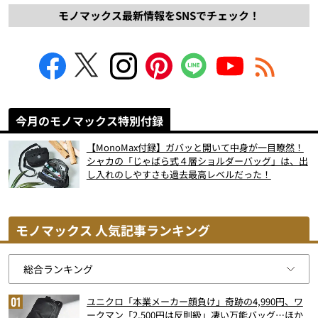
モノマックス最新情報をSNSでチェック！
今月のモノマックス特別付録
【MonoMax付録】ガバッと開いて中身が一目瞭然！
シャカの「じゃばら式４層ショルダーバッグ」は、出
し入れのしやすさも過去最高レベルだった！
モノマックス 人気記事ランキング
ユニクロ「本業メーカー顔負け」奇跡の4,990円、ワ
ークマン「2,500円は反則級」凄い万能バッグ…ほか