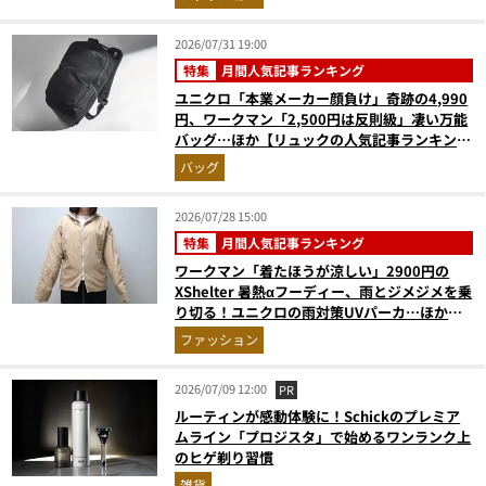
2026/07/31 19:00
特集
月間人気記事ランキング
ユニクロ「本業メーカー顔負け」奇跡の4,990
円、ワークマン「2,500円は反則級」凄い万能
バッグ…ほか【リュックの人気記事ランキング
ベスト3】（2026年6月版）
バッグ
2026/07/28 15:00
特集
月間人気記事ランキング
ワークマン「着たほうが涼しい」2900円の
XShelter 暑熱αフーディー、雨とジメジメを乗
り切る！ユニクロの雨対策UVパーカ…ほか
【アウターの人気記事ランキングベスト3】
ファッション
（2026年6月版）
2026/07/09 12:00
PR
ルーティンが感動体験に！Schickのプレミア
ムライン「プロジスタ」で始めるワンランク上
のヒゲ剃り習慣
雑貨