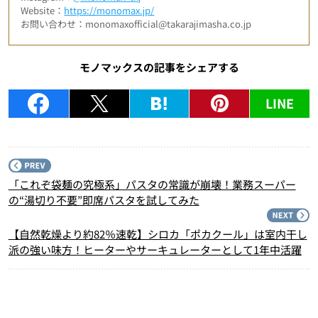
Website：
https://monomax.jp/
お問い合わせ：monomaxofficial@takarajimasha.co.jp
モノマックスの記事をシェアする
LINE
P
「これぞ袋麺の究極系」パスタの常識が崩壊！業務スーパー
の“湯切り不要”即席パスタを試してみた
N
【自然乾燥より約82％速乾】シロカ「ポカクール」は室内干し
派の強い味方！ヒーターやサーキュレーターとして1年中活躍