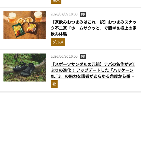
2026/07/09 10:00
PR
【家飲みおつまみはこれ一択】おつまみスナッ
ク不二家「ホームサクッと」で簡単＆極上の家
飲み体験
グルメ
2026/06/30 10:00
PR
【スポーツサンダルの元祖】テバの名作が9年
ぶりの進化！ アップデートした「ハリケーン
XLT3」の魅力を識者があらゆる角度から徹底
解説！
靴