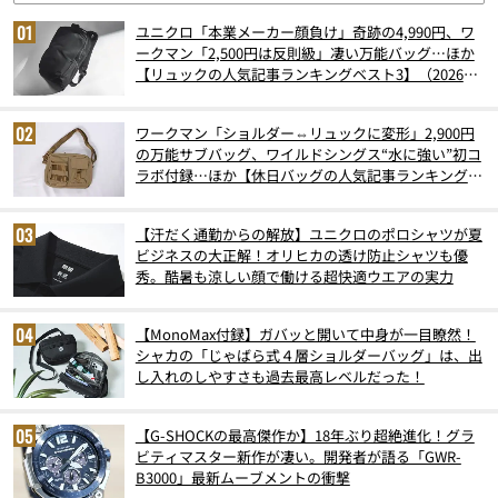
ユニクロ「本業メーカー顔負け」奇跡の4,990円、ワ
ークマン「2,500円は反則級」凄い万能バッグ…ほか
【リュックの人気記事ランキングベスト3】（2026年
6月版）
ワークマン「ショルダー⇔リュックに変形」2,900円
の万能サブバッグ、ワイルドシングス“水に強い”初コ
ラボ付録…ほか【休日バッグの人気記事ランキングベ
スト3】（2026年6月版）
【汗だく通勤からの解放】ユニクロのポロシャツが夏
ビジネスの大正解！オリヒカの透け防止シャツも優
秀。酷暑も涼しい顔で働ける超快適ウエアの実力
【MonoMax付録】ガバッと開いて中身が一目瞭然！
シャカの「じゃばら式４層ショルダーバッグ」は、出
し入れのしやすさも過去最高レベルだった！
【G-SHOCKの最高傑作か】18年ぶり超絶進化！グラ
ビティマスター新作が凄い。開発者が語る「GWR-
B3000」最新ムーブメントの衝撃