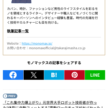
カバン、時計、ファッションなど男性のライフスタイルを彩るモ
ノを領域とするライター。デザイナーや職人などモノづくりに関
わるキーパーソンへのインタビュー経験も豊富。時代の先端を行
く技術やカルチャーにも目を向ける。
執筆記事一覧
Website：
https://monomax.jp/
お問い合わせ：monomaxofficial@takarajimasha.co.jp
モノマックスの記事をシェアする
LINE
P
「これ集中力爆上がり」元世界大手ロボット技術者が作っ
た“体型に自動フィットする”電動ワークチェアがヤバかった！