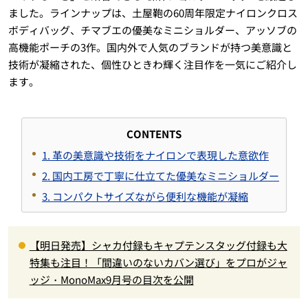
ました。ラインナップは、土屋鞄の60周年限定ナイロンクロス
ボディバッグ、チマブエの優美なミニショルダー、アッソブの
高機能ポーチの3作。国内外で人気のブランドが持つ美意識と
技術が凝縮された、個性ひときわ輝く注目作を一気にご紹介し
ます。
CONTENTS
1.
革の美意識や技術をナイロンで表現した意欲作
2.
国内工房で丁寧に仕立てた優美なミニショルダー
3.
コンパクトサイズながら便利な機能が凝縮
【明日発売】シャカ付録もキャプテンスタッグ付録も大
特集も注目！「間違いのないカバン選び」をプロがジャ
ッジ・MonoMax9月号の目次を公開