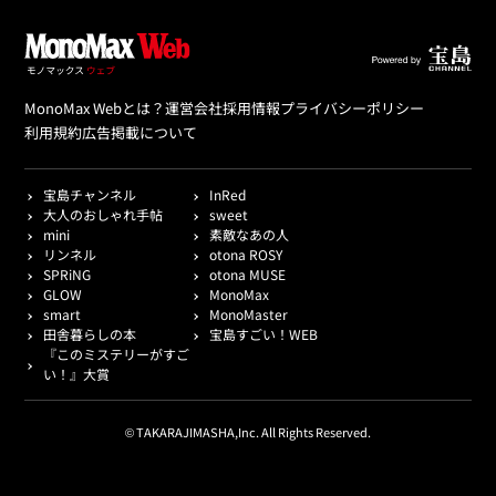
MonoMax Webとは？
運営会社
採用情報
プライバシーポリシー
利用規約
広告掲載について
宝島チャンネル
InRed
大人のおしゃれ手帖
sweet
mini
素敵なあの人
リンネル
otona ROSY
SPRiNG
otona MUSE
GLOW
MonoMax
smart
MonoMaster
田舎暮らしの本
宝島すごい！WEB
『このミステリーがすご
い！』大賞
© TAKARAJIMASHA,Inc. All Rights Reserved.