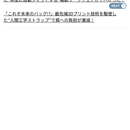
N
「これぞ未来のバッグ!?」最先端3Dプリント技術を駆使し
た“人間工学ストラップ”で肩への負担が激減！