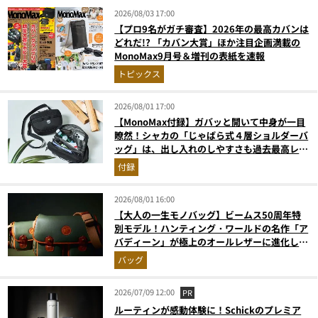
2026/08/03 17:00
【プロ9名がガチ審査】2026年の最高カバンは
どれだ!? 「カバン大賞」ほか注目企画満載の
MonoMax9月号＆増刊の表紙を速報
トピックス
2026/08/01 17:00
【MonoMax付録】ガバッと開いて中身が一目
瞭然！シャカの「じゃばら式４層ショルダーバ
ッグ」は、出し入れのしやすさも過去最高レベ
ルだった！
付録
2026/08/01 16:00
【大人の一生モノバッグ】ビームス50周年特
別モデル！ハンティング・ワールドの名作「ア
バディーン」が極上のオールレザーに進化して
登場
バッグ
2026/07/09 12:00
PR
ルーティンが感動体験に！Schickのプレミア