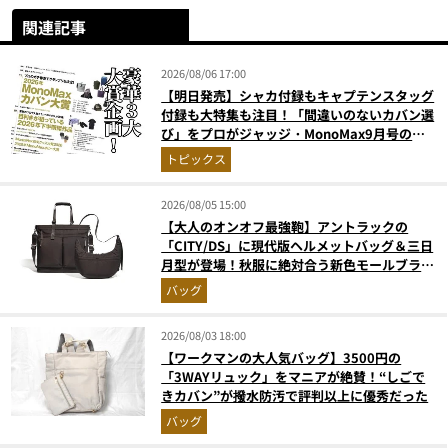
関連記事
2026/08/06 17:00
【明日発売】シャカ付録もキャプテンスタッグ
付録も大特集も注目！「間違いのないカバン選
び」をプロがジャッジ・MonoMax9月号の目
次を公開
トピックス
2026/08/05 15:00
【大人のオンオフ最強鞄】アントラックの
「CITY/DS」に現代版ヘルメットバッグ＆三日
月型が登場！秋服に絶対合う新色モールブラウ
ンが傑作
バッグ
2026/08/03 18:00
【ワークマンの大人気バッグ】3500円の
「3WAYリュック」をマニアが絶賛！“しごで
きカバン”が撥水防汚で評判以上に優秀だった
バッグ