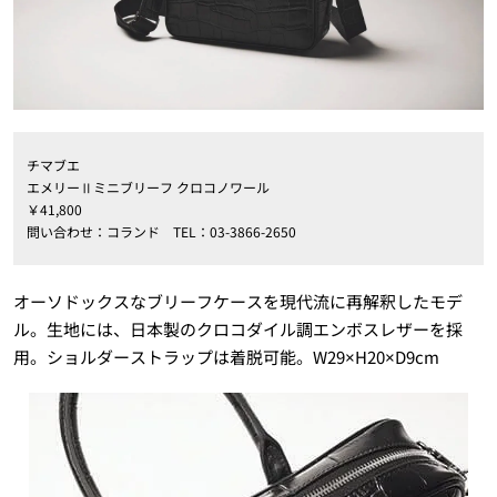
チマブエ
エメリーⅡミニブリーフ クロコノワール
￥
41,800
問い合わせ：
コランド
TEL
：
03-3866-2650
オーソドックスなブリーフケースを現代流に再解釈したモデ
ル。生地には、日本製のクロコダイル調エンボスレザーを採
用。ショルダーストラップは着脱可能。
W
29×H20×D9cm