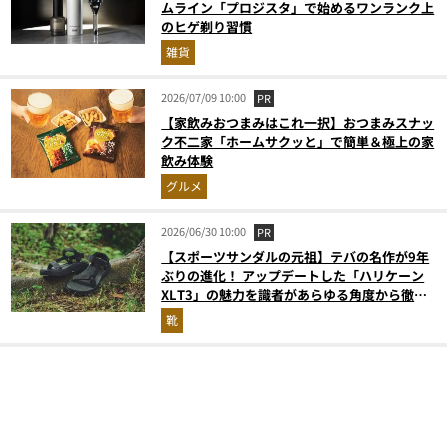
ムライン「プロジスタ」で始めるワンランク上
のヒゲ剃り習慣
雑貨
2026/07/09 10:00
PR
【家飲みおつまみはこれ一択】おつまみスナッ
ク不二家「ホームサクッと」で簡単＆極上の家
飲み体験
グルメ
2026/06/30 10:00
PR
【スポーツサンダルの元祖】テバの名作が9年
ぶりの進化！ アップデートした「ハリケーン
XLT3」の魅力を識者があらゆる角度から徹底
解説！
靴