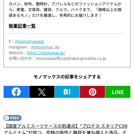
カバン、財布、腕時計、アパレルなどのファッションアイテムか
ら、家電、文房具、雑貨、クルマ、バイクまで、「価格以上の価
値あるモノ」だけを厳選し、多角的にお届けします！
執筆記事一覧
X：
@monomaxweb
Instagram：
@monomax_tkj
Website：
https://monomax.jp/
お問い合わせ：monomaxofficial@takarajimasha.co.jp
モノマックスの記事をシェアする
LINE
P
【国産アルミスーツケースの到達点】“プロテカ スタリアCXR
アルミナム”が放つ、究極の剛性と静寂を兼ね備えた逸品。そ