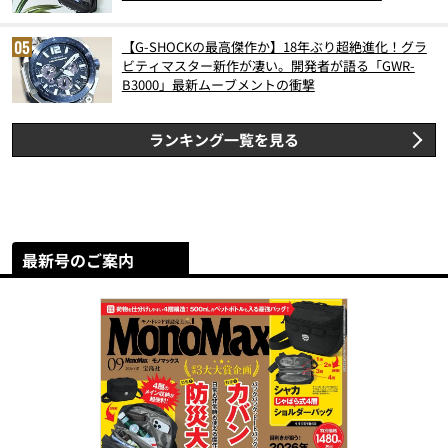
【G-SHOCKの最高傑作か】18年ぶり超絶進化！グラ
ビティマスター新作が凄い。開発者が語る「GWR-
B3000」最新ムーブメントの衝撃
ランキング一覧を見る
最新号のご案内