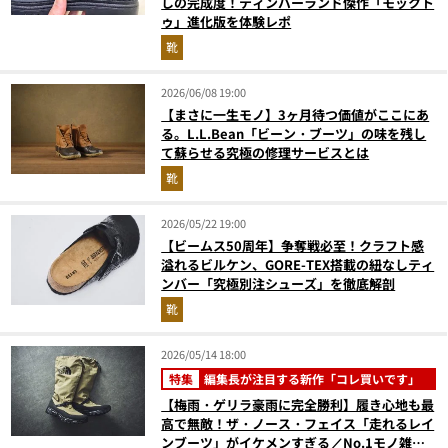
しの完成度！ティンバーランド傑作「モックト
ゥ」進化版を体験レポ
靴
2026/06/08 19:00
【まさに一生モノ】3ヶ月待つ価値がここにあ
る。L.L.Bean「ビーン・ブーツ」の味を残し
て蘇らせる究極の修理サービスとは
靴
2026/05/22 19:00
【ビームス50周年】争奪戦必至！クラフト感
溢れるビルケン、GORE-TEX搭載の紐なしティ
ンバー「究極別注シューズ」を徹底解剖
靴
2026/05/14 18:00
特集
編集長が注目する新作「コレ買いです」
【梅雨・ゲリラ豪雨に完全勝利】履き心地も最
高で無敵！ザ・ノース・フェイス「走れるレイ
ンブーツ」がイケメンすぎる／No.1モノ雑誌