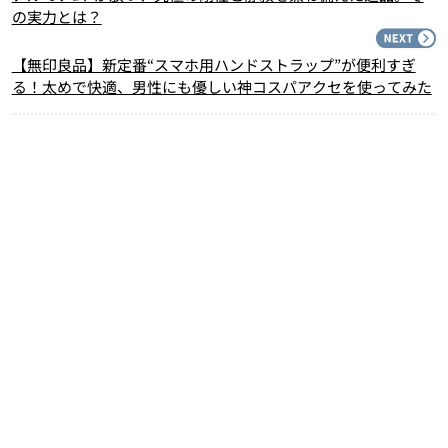
の実力とは？
N
【無印良品】新定番“スマホ用ハンドストラップ”が便利すぎ
る！太めで快適、男性にも優しい神コスパアクセを使ってみた