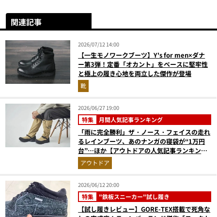
関連記事
2026/07/12 14:00
【一生モノワークブーツ】Y's for men×ダナ
ー第3弾！定番「オカント」をベースに堅牢性
と極上の履き心地を両立した傑作が登場
靴
2026/06/27 19:00
特集
月間人気記事ランキング
「雨に完全勝利」ザ・ノース・フェイスの走れ
るレインブーツ、あのナンガの寝袋が“1万円
台”…ほか【アウトドアの人気記事ランキング
ベスト3】（2026年5月版）
アウトドア
2026/06/12 20:00
特集
"鉄板スニーカー"試し履き
【試し履きレビュー】GORE-TEX搭載で死角な