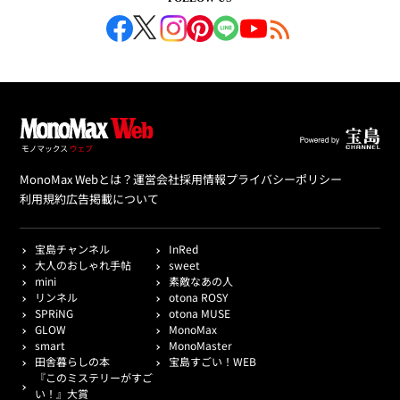
MonoMax Webとは？
運営会社
採用情報
プライバシーポリシー
利用規約
広告掲載について
宝島チャンネル
InRed
大人のおしゃれ手帖
sweet
mini
素敵なあの人
リンネル
otona ROSY
SPRiNG
otona MUSE
GLOW
MonoMax
smart
MonoMaster
田舎暮らしの本
宝島すごい！WEB
『このミステリーがすご
い！』大賞