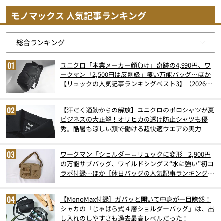
モノマックス 人気記事ランキング
ユニクロ「本業メーカー顔負け」奇跡の4,990円、ワ
ークマン「2,500円は反則級」凄い万能バッグ…ほか
【リュックの人気記事ランキングベスト3】（2026年
6月版）
【汗だく通勤からの解放】ユニクロのポロシャツが夏
ビジネスの大正解！オリヒカの透け防止シャツも優
秀。酷暑も涼しい顔で働ける超快適ウエアの実力
ワークマン「ショルダー⇔リュックに変形」2,900円
の万能サブバッグ、ワイルドシングス“水に強い”初コ
ラボ付録…ほか【休日バッグの人気記事ランキングベ
スト3】（2026年6月版）
【MonoMax付録】ガバッと開いて中身が一目瞭然！
シャカの「じゃばら式４層ショルダーバッグ」は、出
し入れのしやすさも過去最高レベルだった！