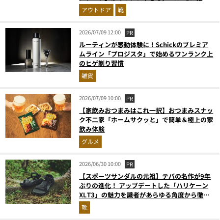
編集長『コレ買いです』Vol.161
アウトドア
靴
2026/07/09 12:00
PR
ルーティンが感動体験に！Schickのプレミア
ムライン「プロジスタ」で始めるワンランク上
のヒゲ剃り習慣
雑貨
2026/07/09 10:00
PR
【家飲みおつまみはこれ一択】おつまみスナッ
ク不二家「ホームサクッと」で簡単＆極上の家
飲み体験
グルメ
2026/06/30 10:00
PR
【スポーツサンダルの元祖】テバの名作が9年
ぶりの進化！ アップデートした「ハリケーン
XLT3」の魅力を識者があらゆる角度から徹底
解説！
靴