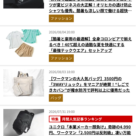
ツが夏ビジネスの大正解！オリヒカの透け防止
シャツも優秀。酷暑も涼しい顔で働ける超快適
ウエアの実力
ファッション
2026/08/04 20:00
【酷暑と豪雨の最適解】全身コロンビアで揃え
るべき！40℃超えの過酷な夏を快適にする
「最強テックウエア」セットアップ
ファッション
2026/08/03 18:00
【ワークマンの大人気バッグ】3500円の
「3WAYリュック」をマニアが絶賛！“しごで
きカバン”が撥水防汚で評判以上に優秀だった
バッグ
2026/07/31 19:00
特集
月間人気記事ランキング
ユニクロ「本業メーカー顔負け」奇跡の4,990
円、ワークマン「2,500円は反則級」凄い万能