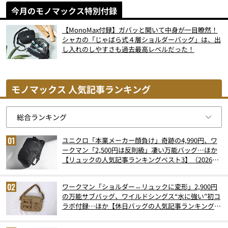
今月のモノマックス特別付録
【MonoMax付録】ガバッと開いて中身が一目瞭然！
シャカの「じゃばら式４層ショルダーバッグ」は、出
し入れのしやすさも過去最高レベルだった！
モノマックス 人気記事ランキング
ユニクロ「本業メーカー顔負け」奇跡の4,990円、ワ
ークマン「2,500円は反則級」凄い万能バッグ…ほか
【リュックの人気記事ランキングベスト3】（2026年
6月版）
ワークマン「ショルダー⇔リュックに変形」2,900円
の万能サブバッグ、ワイルドシングス“水に強い”初コ
ラボ付録…ほか【休日バッグの人気記事ランキングベ
スト3】（2026年6月版）