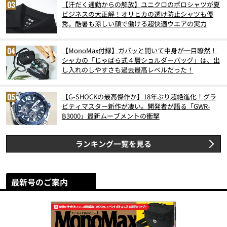
【汗だく通勤からの解放】ユニクロのポロシャツが夏
ビジネスの大正解！オリヒカの透け防止シャツも優
秀。酷暑も涼しい顔で働ける超快適ウエアの実力
【MonoMax付録】ガバッと開いて中身が一目瞭然！
シャカの「じゃばら式４層ショルダーバッグ」は、出
し入れのしやすさも過去最高レベルだった！
【G-SHOCKの最高傑作か】18年ぶり超絶進化！グラ
ビティマスター新作が凄い。開発者が語る「GWR-
B3000」最新ムーブメントの衝撃
ランキング一覧を見る
最新号のご案内