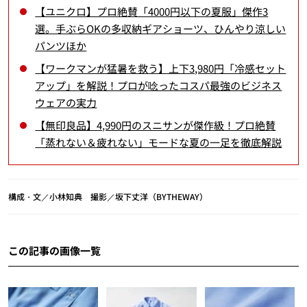
【ユニクロ】プロ絶賛「4000円以下の夏服」傑作3
選。手ぶらOKの多収納ギアショーツ、ひんやり涼しい
パンツほか
【ワークマンが猛暑を救う】上下3,980円「冷感セット
アップ」を解説！プロが唸ったコスパ最強のビジネス
ウェアの実力
【無印良品】4,990円のスニサンが傑作級！プロ絶賛
「蒸れない＆疲れない」モードな夏の一足を徹底解説
構成・文／小林知典 撮影／坂下丈洋（BYTHEWAY）
この記事の画像一覧