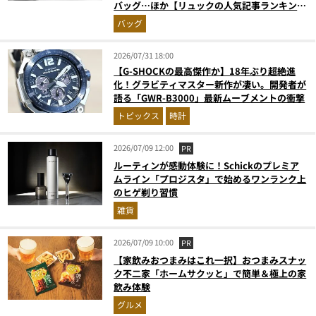
バッグ…ほか【リュックの人気記事ランキング
ベスト3】（2026年6月版）
バッグ
2026/07/31 18:00
【G-SHOCKの最高傑作か】18年ぶり超絶進
化！グラビティマスター新作が凄い。開発者が
語る「GWR-B3000」最新ムーブメントの衝撃
トピックス
時計
2026/07/09 12:00
PR
ルーティンが感動体験に！Schickのプレミア
ムライン「プロジスタ」で始めるワンランク上
のヒゲ剃り習慣
雑貨
2026/07/09 10:00
PR
【家飲みおつまみはこれ一択】おつまみスナッ
ク不二家「ホームサクッと」で簡単＆極上の家
飲み体験
グルメ