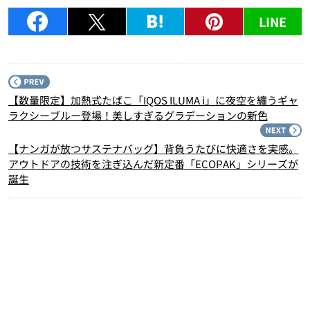
LINE
P
【数量限定】加熱式たばこ「IQOS ILUMA i」に夜空を纏うギャ
ラクシーブルー登場！美しすぎるグラデーションの新色
N
【ナンガが放つサステナバッグ】背負うたびに快適さを実感。
アウトドアの技術を注ぎ込んだ新定番「ECOPAK」シリーズが
誕生