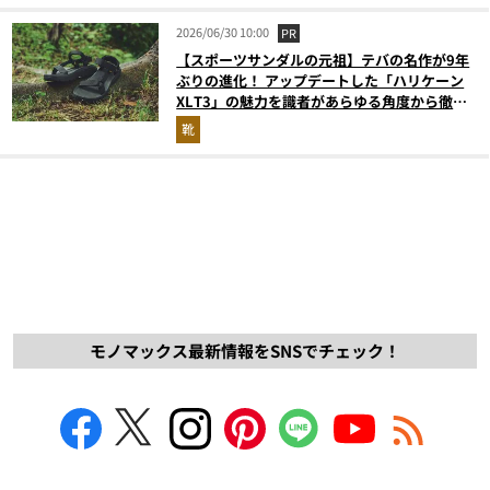
2026/06/30 10:00
PR
【スポーツサンダルの元祖】テバの名作が9年
ぶりの進化！ アップデートした「ハリケーン
XLT3」の魅力を識者があらゆる角度から徹底
解説！
靴
モノマックス最新情報をSNSでチェック！