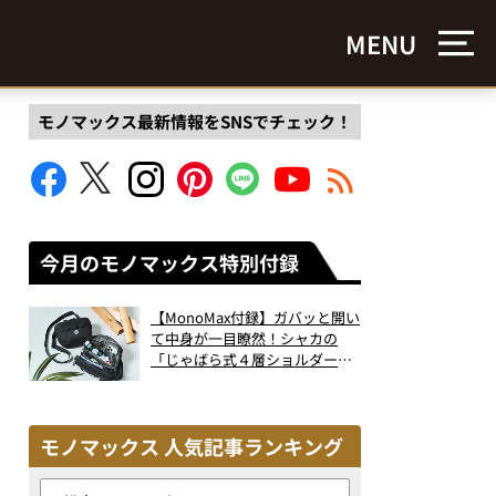
MENU
モノマックス最新情報をSNSでチェック！
今月のモノマックス特別付録
【MonoMax付録】ガバッと開い
て中身が一目瞭然！シャカの
「じゃばら式４層ショルダーバ
ッグ」は、出し入れのしやすさ
も過去最高レベルだった！
モノマックス 人気記事ランキング