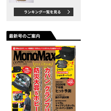
グス“水に強い”初コラボ付
録…ほか【休日バッグの人気
ランキング一覧を見る
記事ランキングベスト3】
（2026年6月版）
最新号のご案内