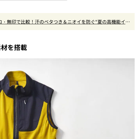
クロ・無印で比較！汗のベタつき＆ニオイを防ぐ“夏の高機能イン
？
素材を搭載