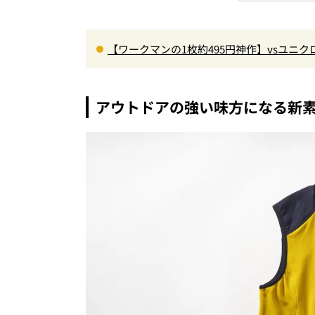
【ワークマンの1枚約495円神作】vsユニ
ナー”3選を徹底解剖。あなたに最適な1着は
アウトドアの強い味方になる新