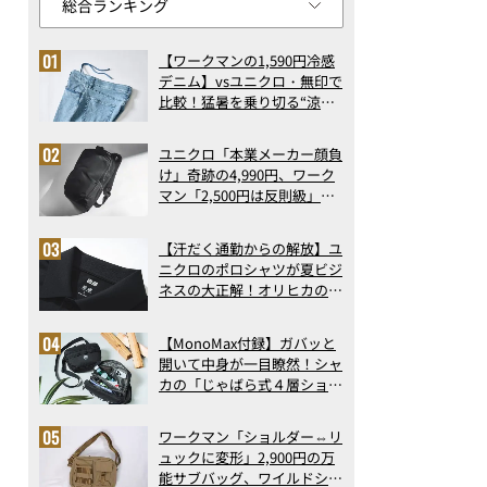
【ワークマンの1,590円冷感
デニム】vsユニクロ・無印で
比較！猛暑を乗り切る“涼感
ロングパンツ”3選を徹底解
剖。接触冷感から綿100%ま
ユニクロ「本業メーカー顔負
で決定版
け」奇跡の4,990円、ワーク
マン「2,500円は反則級」凄
い万能バッグ…ほか【リュッ
クの人気記事ランキングベス
【汗だく通勤からの解放】ユ
ト3】（2026年6月版）
ニクロのポロシャツが夏ビジ
ネスの大正解！オリヒカの透
け防止シャツも優秀。酷暑も
涼しい顔で働ける超快適ウエ
【MonoMax付録】ガバッと
アの実力
開いて中身が一目瞭然！シャ
カの「じゃばら式４層ショル
ダーバッグ」は、出し入れの
しやすさも過去最高レベルだ
ワークマン「ショルダー⇔リ
った！
ュックに変形」2,900円の万
能サブバッグ、ワイルドシン