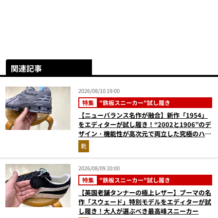
関連記事
2026/08/10 19:00
特集
"鉄板スニーカー"試し履き
【ニューバランス名作が融合】新作「1954」
をエディターが試し履き！“2002と1906”のデ
ザイン・機能性が高次元で両立した究極のハイ
ブリッドスニーカー
靴
2026/08/09 20:00
特集
"鉄板スニーカー"試し履き
【英国老舗タンナーの極上レザー】プーマの名
作「スウェード」特別モデルをエディターが試
し履き！大人が選ぶべき最高峰スニーカー