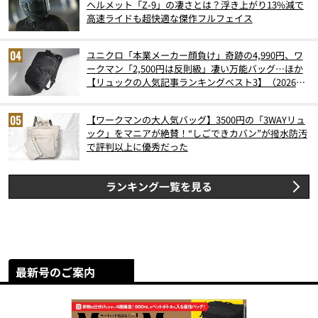
ヘルメット「Z-9」の凄さとは？浮き上がり13%減で
高速ライドも超快適な傑作フルフェイス
ユニクロ「本業メーカー顔負け」奇跡の4,990円、ワ
ークマン「2,500円は反則級」凄い万能バッグ…ほか
【リュックの人気記事ランキングベスト3】（2026年
6月版）
【ワークマンの大人気バッグ】3500円の「3WAYリュ
ック」をマニアが絶賛！“しごできカバン”が撥水防汚
で評判以上に優秀だった
ランキング一覧を見る
最新号のご案内