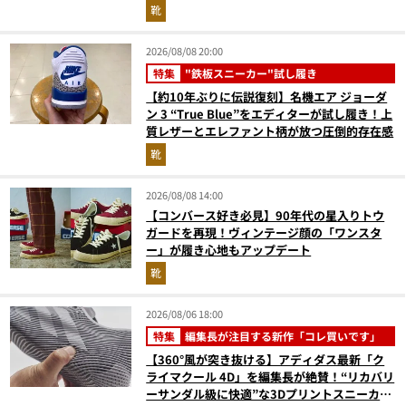
靴
2026/08/08 20:00
特集
"鉄板スニーカー"試し履き
【約10年ぶりに伝説復刻】名機エア ジョーダ
ン 3 “True Blue”をエディターが試し履き！上
質レザーとエレファント柄が放つ圧倒的存在感
靴
2026/08/08 14:00
【コンバース好き必見】90年代の星入りトウ
ガードを再現！ヴィンテージ顔の「ワンスタ
ー」が履き心地もアップデート
靴
2026/08/06 18:00
特集
編集長が注目する新作「コレ買いです」
【360°風が突き抜ける】アディダス最新「ク
ライマクール 4D」を編集長が絶賛！“リカバリ
ーサンダル級に快適”な3Dプリントスニーカー