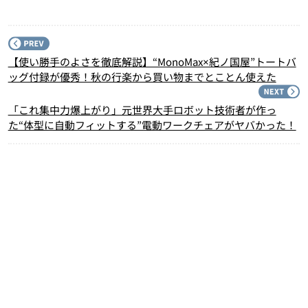
P
【使い勝手のよさを徹底解説】“MonoMax×紀ノ国屋”トートバ
ッグ付録が優秀！秋の行楽から買い物までとことん使えた
N
「これ集中力爆上がり」元世界大手ロボット技術者が作っ
た“体型に自動フィットする”電動ワークチェアがヤバかった！