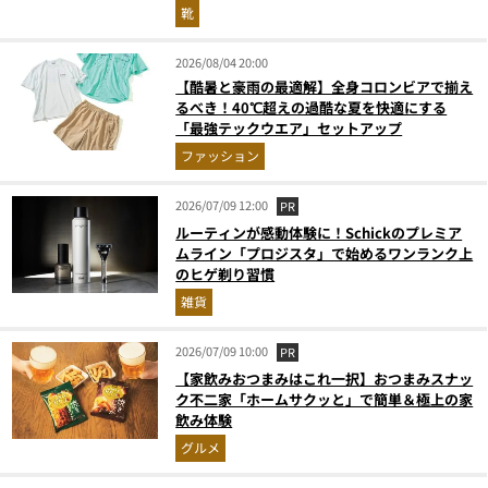
『コレ買いです』Vol.173
靴
2026/08/04 20:00
【酷暑と豪雨の最適解】全身コロンビアで揃え
るべき！40℃超えの過酷な夏を快適にする
「最強テックウエア」セットアップ
ファッション
2026/07/09 12:00
PR
ルーティンが感動体験に！Schickのプレミア
ムライン「プロジスタ」で始めるワンランク上
のヒゲ剃り習慣
雑貨
2026/07/09 10:00
PR
【家飲みおつまみはこれ一択】おつまみスナッ
ク不二家「ホームサクッと」で簡単＆極上の家
飲み体験
グルメ