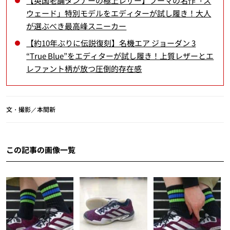
【英国老舗タンナーの極上レザー】プーマの名作「ス
ウェード」特別モデルをエディターが試し履き！大人
が選ぶべき最高峰スニーカー
【約10年ぶりに伝説復刻】名機エア ジョーダン 3
“True Blue”をエディターが試し履き！上質レザーとエ
レファント柄が放つ圧倒的存在感
文・撮影／本間新
この記事の画像一覧