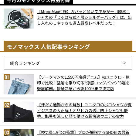
【MonoMax付録】ガバッと開いて中身が一目瞭然！
シャカの「じゃばら式４層ショルダーバッグ」は、出
し入れのしやすさも過去最高レベルだった！
モノマックス 人気記事ランキング
【ワークマンの1,590円冷感デニム】vsユニクロ・無
印で比較！猛暑を乗り切る“涼感ロングパンツ”3選を
徹底解剖。接触冷感から綿100%まで決定版
【汗だく通勤からの解放】ユニクロのポロシャツが夏
ビジネスの大正解！オリヒカの透け防止シャツも優
秀。酷暑も涼しい顔で働ける超快適ウエアの実力
【換気量1.9倍の衝撃】プロが解説するSHOEIの最新