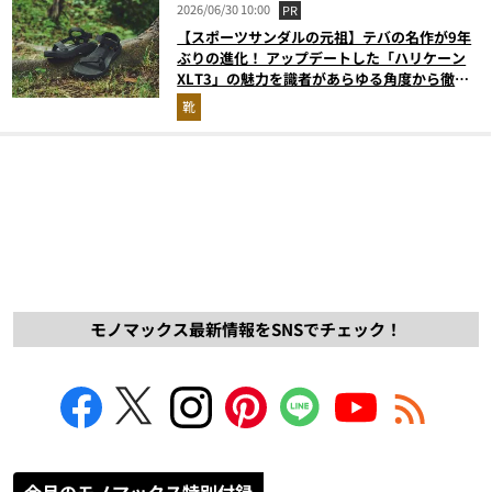
2026/06/30 10:00
PR
【スポーツサンダルの元祖】テバの名作が9年
ぶりの進化！ アップデートした「ハリケーン
XLT3」の魅力を識者があらゆる角度から徹底
解説！
靴
モノマックス最新情報をSNSでチェック！
今月のモノマックス特別付録