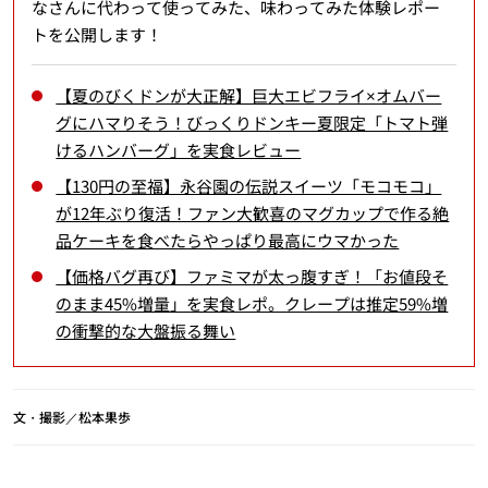
なさんに代わって使ってみた、味わってみた体験レポー
トを公開します！
【夏のびくドンが大正解】巨大エビフライ×オムバー
グにハマりそう！びっくりドンキー夏限定「トマト弾
けるハンバーグ」を実食レビュー
【130円の至福】永谷園の伝説スイーツ「モコモコ」
が12年ぶり復活！ファン大歓喜のマグカップで作る絶
品ケーキを食べたらやっぱり最高にウマかった
【価格バグ再び】ファミマが太っ腹すぎ！「お値段そ
のまま45%増量」を実食レポ。クレープは推定59%増
の衝撃的な大盤振る舞い
文・撮影／松本果歩