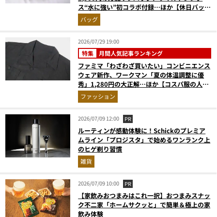
ス“水に強い”初コラボ付録…ほか【休日バッグ
の人気記事ランキングベスト3】（2026年6月
バッグ
版）
2026/07/29 19:00
特集
月間人気記事ランキング
ファミマ「わざわざ買いたい」コンビニエンス
ウェア新作、ワークマン「夏の体温調整に優
秀」1,280円の大正解…ほか【コスパ服の人気
記事ランキングベスト3】（2026年6月版）
ファッション
2026/07/09 12:00
PR
ルーティンが感動体験に！Schickのプレミア
ムライン「プロジスタ」で始めるワンランク上
のヒゲ剃り習慣
雑貨
2026/07/09 10:00
PR
【家飲みおつまみはこれ一択】おつまみスナッ
ク不二家「ホームサクッと」で簡単＆極上の家
飲み体験