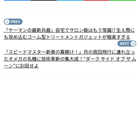
P
「ヤーマンの最新兵器」自宅でサロン級はもう常識!? 生え際に
も攻め込むコーム型トリートメントガジェットが極楽すぎる
N
「スピードマスター新章の幕開け！」月の周回飛行に連れ立っ
たオメガの名機に技術革新の集大成！“ダーク サイド オブ ザ ム
ーン”に刮目せよ