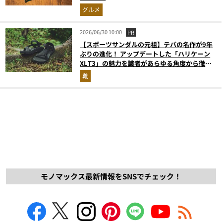
グルメ
2026/06/30 10:00
PR
【スポーツサンダルの元祖】テバの名作が9年
ぶりの進化！ アップデートした「ハリケーン
XLT3」の魅力を識者があらゆる角度から徹底
解説！
靴
モノマックス最新情報をSNSでチェック！