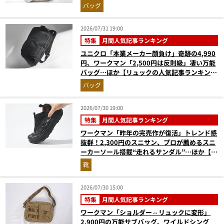
バッグ
2026/07/31 19:00
特集
月間人気記事ランキング
ユニクロ「本業メーカー顔負け」奇跡の4,990
円、ワークマン「2,500円は反則級」凄い万能
バッグ…ほか【リュックの人気記事ランキング
ベスト3】（2026年6月版）
バッグ
2026/07/30 19:00
特集
月間人気記事ランキング
ワークマン「昨年の完売作が復活」トレンド感
抜群！2,300円のスニサン、プロが薦めるスニ
ーカーソール搭載“走れるサンダル”…ほか【夏
シューズの人気記事ランキングベスト3】
靴
（2026年6月版）
2026/07/30 15:00
特集
月間人気記事ランキング
ワークマン「ショルダー⇔リュックに変形」
2,900円の万能サブバッグ、ワイルドシング