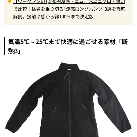
【ワークマンの1,590円冷感デニム】vsユニクロ・無印
で比較！猛暑を乗り切る“涼感ロングパンツ”3選を徹底
解剖。接触冷感から綿100%まで決定版
気温5℃～25℃まで快適に過ごせる素材「断
熱β」