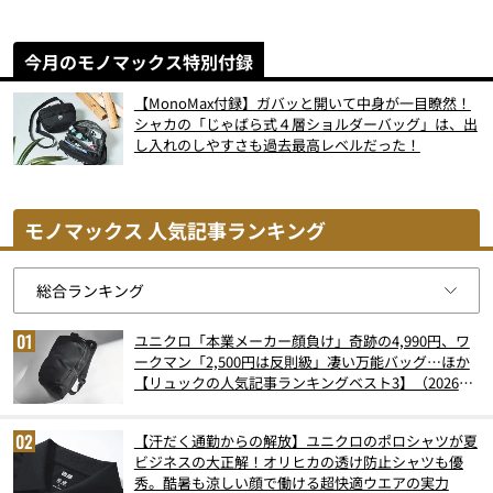
今月のモノマックス特別付録
【MonoMax付録】ガバッと開いて中身が一目瞭然！
シャカの「じゃばら式４層ショルダーバッグ」は、出
し入れのしやすさも過去最高レベルだった！
モノマックス 人気記事ランキング
ユニクロ「本業メーカー顔負け」奇跡の4,990円、ワ
ークマン「2,500円は反則級」凄い万能バッグ…ほか
【リュックの人気記事ランキングベスト3】（2026年
6月版）
【汗だく通勤からの解放】ユニクロのポロシャツが夏
ビジネスの大正解！オリヒカの透け防止シャツも優
秀。酷暑も涼しい顔で働ける超快適ウエアの実力