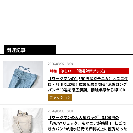
関連記事
2026/08/07 18:00
特集
涼しい！「猛暑対策グッズ」
【ワークマンの1,590円冷感デニム】vsユニク
ロ・無印で比較！猛暑を乗り切る“涼感ロング
パンツ”3選を徹底解剖。接触冷感から綿100%
まで決定版
ファッション
2026/08/03 18:00
【ワークマンの大人気バッグ】3500円の
「3WAYリュック」をマニアが絶賛！“しごで
きカバン”が撥水防汚で評判以上に優秀だった