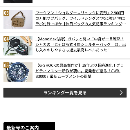
ワークマン「ショルダー⇔リュックに変形」2,900円
の万能サブバッグ、ワイルドシングス“水に強い”初コ
ラボ付録…ほか【休日バッグの人気記事ランキングベ
スト3】（2026年6月版）
【MonoMax付録】ガバッと開いて中身が一目瞭然！
シャカの「じゃばら式４層ショルダーバッグ」は、出
し入れのしやすさも過去最高レベルだった！
【G-SHOCKの最高傑作か】18年ぶり超絶進化！グラ
ビティマスター新作が凄い。開発者が語る「GWR-
B3000」最新ムーブメントの衝撃
ランキング一覧を見る
最新号のご案内