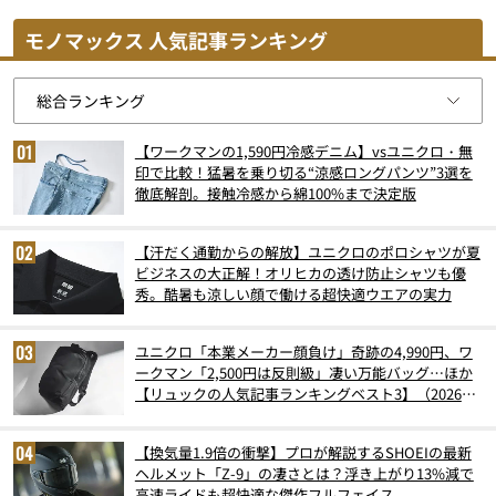
モノマックス 人気記事ランキング
【ワークマンの1,590円冷感デニム】vsユニクロ・無
印で比較！猛暑を乗り切る“涼感ロングパンツ”3選を
徹底解剖。接触冷感から綿100%まで決定版
【汗だく通勤からの解放】ユニクロのポロシャツが夏
ビジネスの大正解！オリヒカの透け防止シャツも優
秀。酷暑も涼しい顔で働ける超快適ウエアの実力
ユニクロ「本業メーカー顔負け」奇跡の4,990円、ワ
ークマン「2,500円は反則級」凄い万能バッグ…ほか
【リュックの人気記事ランキングベスト3】（2026年
6月版）
【換気量1.9倍の衝撃】プロが解説するSHOEIの最新
ヘルメット「Z-9」の凄さとは？浮き上がり13%減で
高速ライドも超快適な傑作フルフェイス