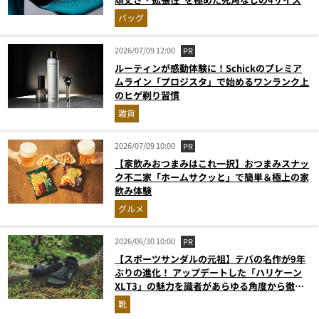
バッグ
2026/07/09 12:00
PR
ルーティンが感動体験に！Schickのプレミア
ムライン「プロジスタ」で始めるワンランク上
のヒゲ剃り習慣
雑貨
2026/07/09 10:00
PR
【家飲みおつまみはこれ一択】おつまみスナッ
ク不二家「ホームサクッと」で簡単＆極上の家
飲み体験
グルメ
2026/06/30 10:00
PR
【スポーツサンダルの元祖】テバの名作が9年
ぶりの進化！ アップデートした「ハリケーン
XLT3」の魅力を識者があらゆる角度から徹底
解説！
靴