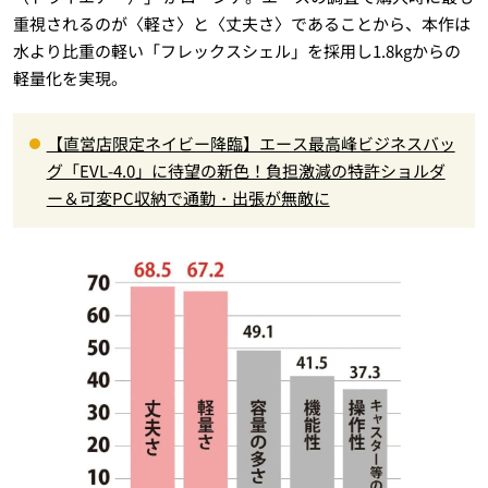
重視されるのが〈軽さ〉と〈丈夫さ〉であることから、本作は
水より比重の軽い「フレックスシェル」を採用し1.8kgからの
軽量化を実現。
【直営店限定ネイビー降臨】エース最高峰ビジネスバッ
グ「EVL-4.0」に待望の新色！負担激減の特許ショルダ
ー＆可変PC収納で通勤・出張が無敵に