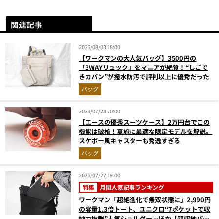
関連記事
2026/08/03 18:00
【ワークマンの大人気バッグ】3500円の
「3WAYリュック」をマニアが絶賛！“しごで
きカバン”が撥水防汚で評判以上に優秀だった
バッグ
2026/07/28 20:00
【エースの優秀スーツケース】2万円台でこの
機能は破格！夏旅に最適な限定モデルを解説。
スケボー風キャスターも秀逸すぎる
バッグ
2026/07/27 19:00
特集
月間人気記事ランキング
ワークマン「超絶進化で無双状態に」2,990円
の容量1.3倍トート、ユニクロ“7ポケットで収
納力抜群”人気ショルダー…ほか【超収納バッ