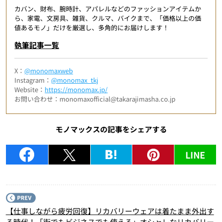
カバン、財布、腕時計、アパレルなどのファッションアイテムか
ら、家電、文房具、雑貨、クルマ、バイクまで、「価格以上の価
値あるモノ」だけを厳選し、多角的にお届けします！
執筆記事一覧
X：
@monomaxweb
Instagram：
@monomax_tkj
Website：
https://monomax.jp/
お問い合わせ：monomaxofficial@takarajimasha.co.jp
モノマックスの記事をシェアする
LINE
P
【仕事しながら疲労回復】リカバリーウェアは着たまま外出す
る時代！「街でもビジネスでも使える」オシャレなリカバリー