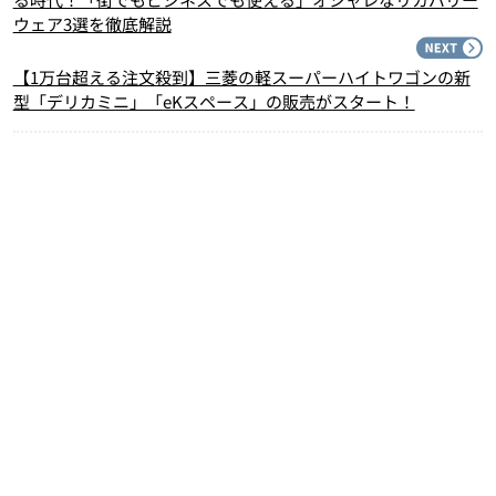
ウェア3選を徹底解説
N
【1万台超える注文殺到】三菱の軽スーパーハイトワゴンの新
型「デリカミニ」「eKスペース」の販売がスタート！