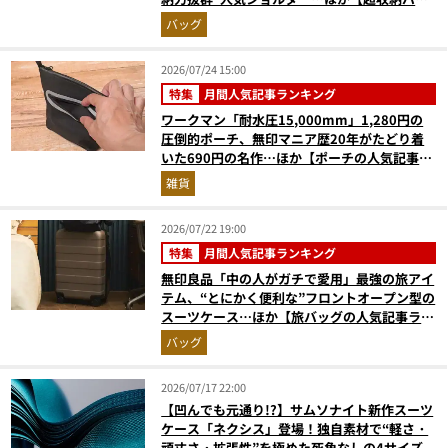
グの人気記事ランキングベスト3】（2026年6
バッグ
月版）
2026/07/24 15:00
特集
月間人気記事ランキング
ワークマン「耐水圧15,000mm」1,280円の
圧倒的ポーチ、無印マニア歴20年がたどり着
いた690円の名作…ほか【ポーチの人気記事ラ
ンキングベスト3】（2026年6月版）
雑貨
2026/07/22 19:00
特集
月間人気記事ランキング
無印良品「中の人がガチで愛用」最強の旅アイ
テム、“とにかく便利な”フロントオープン型の
スーツケース…ほか【旅バッグの人気記事ラン
キングベスト3】（2026年6月版）
バッグ
2026/07/17 22:00
【凹んでも元通り!?】サムソナイト新作スーツ
ケース「ネクシス」登場！独自素材で“軽さ・
頑丈さ・拡張性”を極めた死角なしの4サイズ