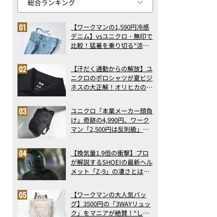
【ワークマンの1,590円冷感
デニム】vsユニクロ・無印で
比較！猛暑を乗り切る“涼感
ロングパンツ”3選を徹底解
剖。接触冷感から綿100%ま
【汗だく通勤からの解放】ユ
で決定版
ニクロのポロシャツが夏ビジ
ネスの大正解！オリヒカの透
け防止シャツも優秀。酷暑も
涼しい顔で働ける超快適ウエ
ユニクロ「本業メーカー顔負
アの実力
け」奇跡の4,990円、ワーク
マン「2,500円は反則級」凄
い万能バッグ…ほか【リュッ
クの人気記事ランキングベス
【換気量1.9倍の衝撃】プロ
ト3】（2026年6月版）
が解説するSHOEIの最新ヘル
メット「Z-9」の凄さとは？
浮き上がり13%減で高速ライ
ドも超快適な傑作フルフェイ
【ワークマンの大人気バッ
ス
グ】3500円の「3WAYリュッ
ク」をマニアが絶賛！“しご