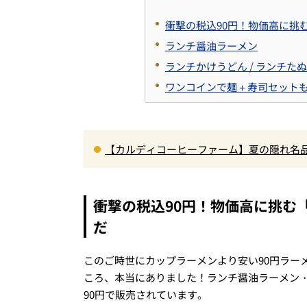
衝撃の税込90円！物価高に挑
ランチ醤油ラーメン
ランチかけうどん / ランチた
ワンコインで麺＋寿司セット
【カルディコーヒーファーム】夏の隠れ名品
やか”の意外すぎる大正解！手が止まらない
衝撃の税込90円！物価高に挑む
だ
このご時世にカップラーメンより安い90円ラー
ころ、本当にありました！ランチ醤油ラーメン
90円で販売されています。