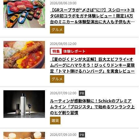
2026/08/06 19:00
【GRスープラが“〆さば”に!?】スシロー×トヨ
タGR初コラボをガチ体験レビュー！限定14万
台のミニカー＆体験型演出に大人も子供も大興
奮間違いなし
グルメ
2026/08/05 12:00
特集
体験レポート
【夏のびくドンが大正解】巨大エビフライ×オ
ムバーグにハマりそう！びっくりドンキー夏限
定「トマト弾けるハンバーグ」を実食レビュー
グルメ
2026/07/09 12:00
PR
ルーティンが感動体験に！Schickのプレミア
ムライン「プロジスタ」で始めるワンランク上
のヒゲ剃り習慣
雑貨
2026/07/09 10:00
PR