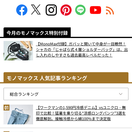
今月のモノマックス特別付録
【MonoMax付録】ガバッと開いて中身が一目瞭然！
シャカの「じゃばら式４層ショルダーバッグ」は、出
し入れのしやすさも過去最高レベルだった！
モノマックス 人気記事ランキング
【ワークマンの1,590円冷感デニム】vsユニクロ・無
印で比較！猛暑を乗り切る“涼感ロングパンツ”3選を
徹底解剖。接触冷感から綿100%まで決定版