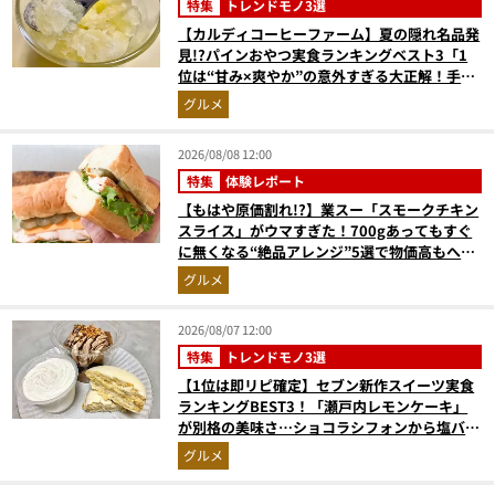
特集
トレンドモノ3選
【カルディコーヒーファーム】夏の隠れ名品発
見!?パインおやつ実食ランキングベスト3「1
位は“甘み×爽やか”の意外すぎる大正解！手が
止まらない『かりんとう』」
グルメ
2026/08/08 12:00
特集
体験レポート
【もはや原価割れ!?】業スー「スモークチキン
スライス」がウマすぎた！700gあってもすぐ
に無くなる“絶品アレンジ”5選で物価高もへっ
ちゃら
グルメ
2026/08/07 12:00
特集
トレンドモノ3選
【1位は即リピ確定】セブン新作スイーツ実食
ランキングBEST3！「瀬戸内レモンケーキ」
が別格の美味さ…ショコラシフォンから塩バニ
ラプリンまで本気レビュー
グルメ