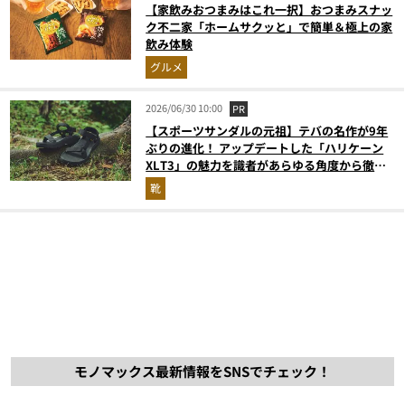
【家飲みおつまみはこれ一択】おつまみスナッ
ク不二家「ホームサクッと」で簡単＆極上の家
飲み体験
グルメ
2026/06/30 10:00
PR
【スポーツサンダルの元祖】テバの名作が9年
ぶりの進化！ アップデートした「ハリケーン
XLT3」の魅力を識者があらゆる角度から徹底
解説！
靴
モノマックス最新情報をSNSでチェック！