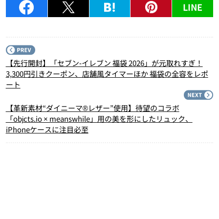
LINE
P
【先行開封】「セブン‐イレブン 福袋 2026」が元取れすぎ！
3,300円引きクーポン、店舗風タイマーほか 福袋の全容をレポ
ート
N
【革新素材“ダイニーマ®レザー”使用】待望のコラボ
「objcts.io × meanswhile」用の美を形にしたリュック、
iPhoneケースに注目必至