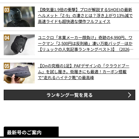
【換気量1.9倍の衝撃】プロが解説するSHOEIの最新
ヘルメット「Z-9」の凄さとは？浮き上がり13%減で
高速ライドも超快適な傑作フルフェイス
ユニクロ「本業メーカー顔負け」奇跡の4,990円、ワ
ークマン「2,500円は反則級」凄い万能バッグ…ほか
【リュックの人気記事ランキングベスト3】（2026年
6月版）
【Onの究極の1足】PAFデザインの「クラウドブー
ム」を試し履き。街履きにも最適！カーボン搭載
で“走れるハイテク靴”の最高峰
ランキング一覧を見る
最新号のご案内