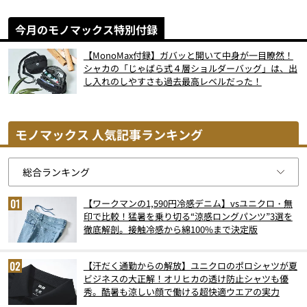
今月のモノマックス特別付録
【MonoMax付録】ガバッと開いて中身が一目瞭然！
シャカの「じゃばら式４層ショルダーバッグ」は、出
し入れのしやすさも過去最高レベルだった！
モノマックス 人気記事ランキング
【ワークマンの1,590円冷感デニム】vsユニクロ・無
印で比較！猛暑を乗り切る“涼感ロングパンツ”3選を
徹底解剖。接触冷感から綿100%まで決定版
【汗だく通勤からの解放】ユニクロのポロシャツが夏
ビジネスの大正解！オリヒカの透け防止シャツも優
秀。酷暑も涼しい顔で働ける超快適ウエアの実力