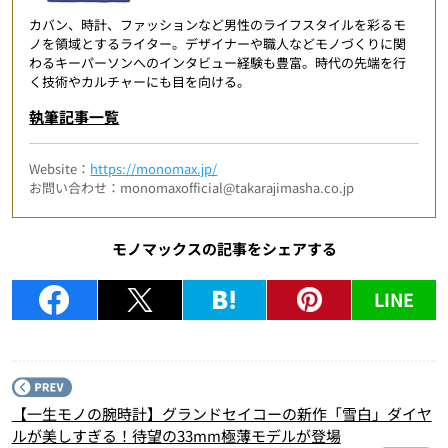
カバン、時計、ファッションなど男性のライフスタイルを彩るモ
ノを領域とするライター。デザイナーや職人などモノづくりに関
わるキーパーソンへのインタビュー経験も豊富。時代の先端を行
く技術やカルチャーにも目を向ける。
執筆記事一覧
Website：
https://monomax.jp/
お問い合わせ：monomaxofficial@takarajimasha.co.jp
モノマックスの記事をシェアする
LINE
P
【一生モノの腕時計】グランドセイコーの新作「雪白」ダイヤ
ルが美しすぎる！待望の33mm極薄モデルが登場