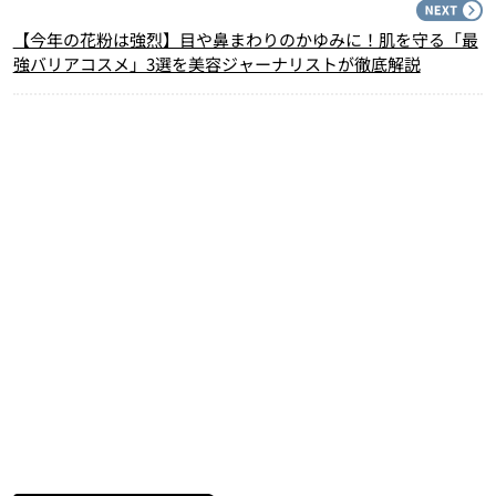
N
【今年の花粉は強烈】目や鼻まわりのかゆみに！肌を守る「最
強バリアコスメ」3選を美容ジャーナリストが徹底解説