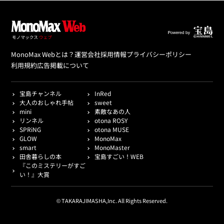
MonoMax Webとは？
運営会社
採用情報
プライバシーポリシー
利用規約
広告掲載について
宝島チャンネル
InRed
大人のおしゃれ手帖
sweet
mini
素敵なあの人
リンネル
otona ROSY
SPRiNG
otona MUSE
GLOW
MonoMax
smart
MonoMaster
田舎暮らしの本
宝島すごい！WEB
『このミステリーがすご
い！』大賞
© TAKARAJIMASHA,Inc. All Rights Reserved.