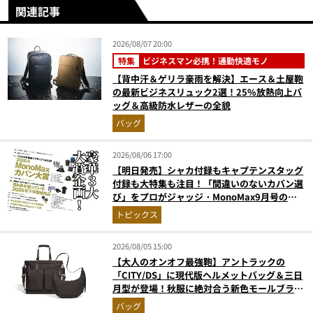
関連記事
2026/08/07 20:00
特集
ビジネスマン必携！通勤快適モノ
【背中汗＆ゲリラ豪雨を解決】エース＆土屋鞄
の最新ビジネスリュック2選！25%放熱向上バ
ッグ＆高級防水レザーの全貌
バッグ
2026/08/06 17:00
【明日発売】シャカ付録もキャプテンスタッグ
付録も大特集も注目！「間違いのないカバン選
び」をプロがジャッジ・MonoMax9月号の目
次を公開
トピックス
2026/08/05 15:00
【大人のオンオフ最強鞄】アントラックの
「CITY/DS」に現代版ヘルメットバッグ＆三日
月型が登場！秋服に絶対合う新色モールブラウ
ンが傑作
バッグ