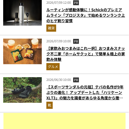
2026/07/09 12:00
PR
ルーティンが感動体験に！Schickのプレミア
ムライン「プロジスタ」で始めるワンランク上
のヒゲ剃り習慣
雑貨
2026/07/09 10:00
PR
【家飲みおつまみはこれ一択】おつまみスナッ
ク不二家「ホームサクッと」で簡単＆極上の家
飲み体験
グルメ
2026/06/30 10:00
PR
【スポーツサンダルの元祖】テバの名作が9年
ぶりの進化！ アップデートした「ハリケーン
XLT3」の魅力を識者があらゆる角度から徹底
解説！
靴