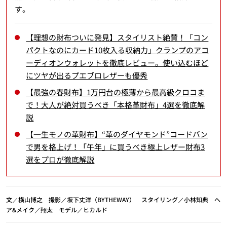
す。
【理想の財布ついに発見】スタイリスト絶賛！「コン
パクトなのにカード10枚入る収納力」クランプのアコ
ーディオンウォレットを徹底レビュー。使い込むほど
にツヤが出るプエブロレザーも優秀
【最強の春財布】1万円台の極薄から最高級クロコま
で！大人が絶対買うべき「本格革財布」4選を徹底解
説
【一生モノの革財布】“革のダイヤモンド”コードバン
で男を格上げ！「午年」に買うべき極上レザー財布3
選をプロが徹底解説
文／横山博之 撮影／坂下丈洋（BYTHEWAY） スタイリング／小林知典 ヘ
ア&メイク／翔太 モデル／ヒカルド