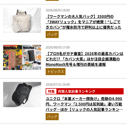
2026/08/03 18:00
【ワークマンの大人気バッグ】3500円の
「3WAYリュック」をマニアが絶賛！“しごで
きカバン”が撥水防汚で評判以上に優秀だった
バッグ
2026/08/03 17:00
【プロ9名がガチ審査】2026年の最高カバンは
どれだ!? 「カバン大賞」ほか注目企画満載の
MonoMax9月号＆増刊の表紙を速報
トピックス
2026/07/31 19:00
特集
月間人気記事ランキング
ユニクロ「本業メーカー顔負け」奇跡の4,990
円、ワークマン「2,500円は反則級」凄い万能
バッグ…ほか【リュックの人気記事ランキング
ベスト3】（2026年6月版）
バッグ