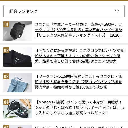
ユニクロ「本業メーカー顔負け」奇跡の4,990円、ワ
ークマン「2,500円は反則級」凄い万能バッグ…ほか
【リュックの人気記事ランキングベスト3】（2026年
6月版）
【汗だく通勤からの解放】ユニクロのポロシャツが夏
ビジネスの大正解！オリヒカの透け防止シャツも優
秀。酷暑も涼しい顔で働ける超快適ウエアの実力
【ワークマンの1,590円冷感デニム】vsユニクロ・無
印で比較！猛暑を乗り切る“涼感ロングパンツ”3選を
徹底解剖。接触冷感から綿100%まで決定版
【MonoMax付録】ガバッと開いて中身が一目瞭然！
シャカの「じゃばら式４層ショルダーバッグ」は、出
し入れのしやすさも過去最高レベルだった！
ワークマン「ショルダー⇔リュックに変形」2,900円