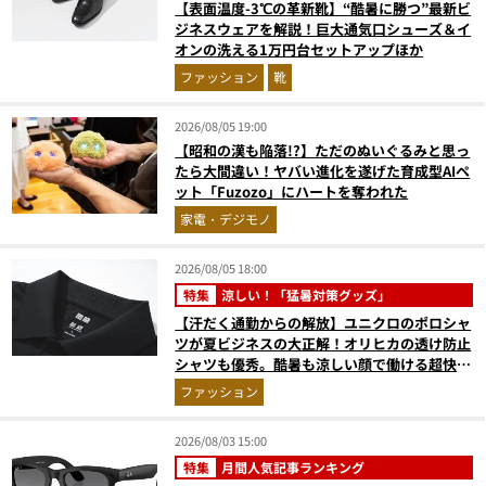
【表面温度-3℃の革新靴】“酷暑に勝つ”最新ビ
ジネスウェアを解説！巨大通気口シューズ＆イ
オンの洗える1万円台セットアップほか
ファッション
靴
2026/08/05 19:00
【昭和の漢も陥落!?】ただのぬいぐるみと思っ
たら大間違い！ヤバい進化を遂げた育成型AIペ
ット「Fuzozo」にハートを奪われた
家電・デジモノ
2026/08/05 18:00
特集
涼しい！「猛暑対策グッズ」
【汗だく通勤からの解放】ユニクロのポロシャ
ツが夏ビジネスの大正解！オリヒカの透け防止
シャツも優秀。酷暑も涼しい顔で働ける超快適
ウエアの実力
ファッション
2026/08/03 15:00
特集
月間人気記事ランキング