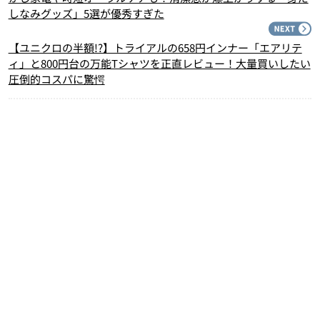
しなみグッズ」5選が優秀すぎた
N
【ユニクロの半額!?】トライアルの658円インナー「エアリテ
ィ」と800円台の万能Tシャツを正直レビュー！大量買いしたい
圧倒的コスパに驚愕