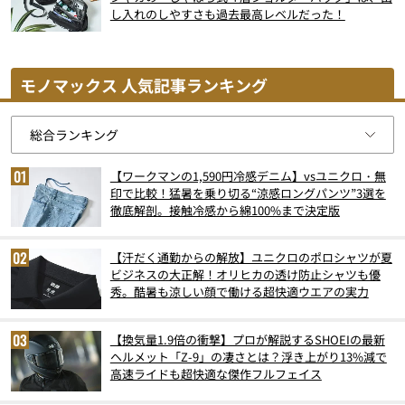
し入れのしやすさも過去最高レベルだった！
モノマックス 人気記事ランキング
【ワークマンの1,590円冷感デニム】vsユニクロ・無
印で比較！猛暑を乗り切る“涼感ロングパンツ”3選を
徹底解剖。接触冷感から綿100%まで決定版
【汗だく通勤からの解放】ユニクロのポロシャツが夏
ビジネスの大正解！オリヒカの透け防止シャツも優
秀。酷暑も涼しい顔で働ける超快適ウエアの実力
【換気量1.9倍の衝撃】プロが解説するSHOEIの最新
ヘルメット「Z-9」の凄さとは？浮き上がり13%減で
高速ライドも超快適な傑作フルフェイス