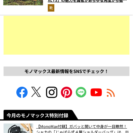
XLT3」の魅力を識者があらゆる角度から徹底
解説！
靴
モノマックス最新情報をSNSでチェック！
今月のモノマックス特別付録
【MonoMax付録】ガバッと開いて中身が一目瞭然！
シャカの「じゃばら式４層ショルダーバッグ」は、出