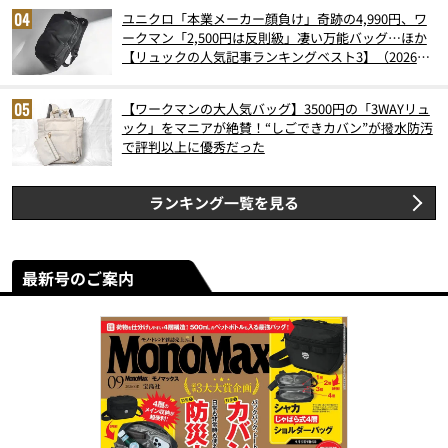
ユニクロ「本業メーカー顔負け」奇跡の4,990円、ワ
ークマン「2,500円は反則級」凄い万能バッグ…ほか
【リュックの人気記事ランキングベスト3】（2026年
6月版）
【ワークマンの大人気バッグ】3500円の「3WAYリュ
ック」をマニアが絶賛！“しごできカバン”が撥水防汚
で評判以上に優秀だった
ランキング一覧を見る
最新号のご案内