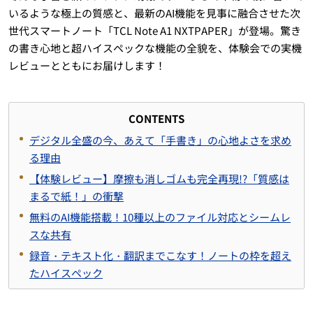
いるような極上の質感と、最新のAI機能を見事に融合させた次
世代スマートノート「TCL Note A1 NXTPAPER」が登場。驚き
の書き心地と超ハイスペックな機能の全貌を、体験会での実機
レビューとともにお届けします！
CONTENTS
デジタル全盛の今、あえて「手書き」の心地よさを求め
る理由
【体験レビュー】摩擦も消しゴムも完全再現!?「質感は
まるで紙！」の衝撃
無料のAI機能搭載！10種以上のファイル対応とシームレ
スな共有
録音・テキスト化・翻訳までこなす！ノートの枠を超え
たハイスペック