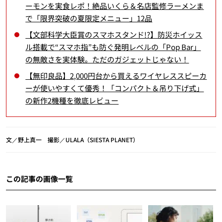
ーモンを実食レポ！絶品いくら＆名店監修ラーメンま
で「限界突破の夏限定メニュー」12品
【文部科学大臣賞のスマホスタンド!?】防災ホイッス
ル搭載で“スマホ指”も防ぐ発明レベルの「Pop Bar」
の無敵さを実体験。ただのガジェットじゃない！
【無印良品】2,000円台から買えるワイヤレススピーカ
ーが使いやすくて優秀！「コンパクト＆吊り下げ式」
の新作2機種を徹底レビュー
文／野上真一 撮影／ULALA（SIESTA PLANET）
この記事の画像一覧