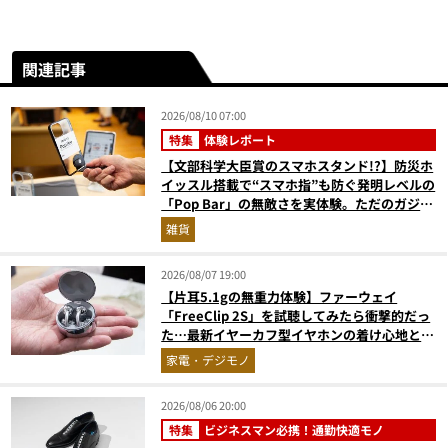
関連記事
2026/08/10 07:00
特集
体験レポート
【文部科学大臣賞のスマホスタンド!?】防災ホ
イッスル搭載で“スマホ指”も防ぐ発明レベルの
「Pop Bar」の無敵さを実体験。ただのガジェ
ットじゃない！
雑貨
2026/08/07 19:00
【片耳5.1gの無重力体験】ファーウェイ
「FreeClip 2S」を試聴してみたら衝撃的だっ
た…最新イヤーカフ型イヤホンの着け心地とAI
技術に感動
家電・デジモノ
2026/08/06 20:00
特集
ビジネスマン必携！通勤快適モノ