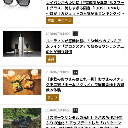
レイバンからついに！“完成度が異常”なスマー
トグラス、美しすぎる限定「IQOS ILUMA i」
…ほか【ガジェットの人気記事ランキングベス
ト3】（2026年6月版）
家電・デジモノ
2026/07/09 12:00
PR
ルーティンが感動体験に！Schickのプレミア
ムライン「プロジスタ」で始めるワンランク上
のヒゲ剃り習慣
雑貨
2026/07/09 10:00
PR
【家飲みおつまみはこれ一択】おつまみスナッ
ク不二家「ホームサクッと」で簡単＆極上の家
飲み体験
グルメ
2026/06/30 10:00
PR
【スポーツサンダルの元祖】テバの名作が9年
ぶりの進化！ アップデートした「ハリケーン