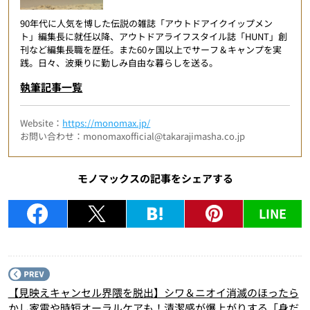
90年代に人気を博した伝説の雑誌「アウトドアイクイップメン
ト」編集長に就任以降、アウトドアライフスタイル誌「HUNT」創
刊など編集長職を歴任。また60ヶ国以上でサーフ＆キャンプを実
践。日々、波乗りに勤しみ自由な暮らしを送る。
執筆記事一覧
Website：
https://monomax.jp/
お問い合わせ：monomaxofficial@takarajimasha.co.jp
モノマックスの記事をシェアする
LINE
P
【見映えキャンセル界隈を脱出】シワ＆ニオイ消滅のほったら
かし家電や時短オーラルケアも！清潔感が爆上がりする「身だ