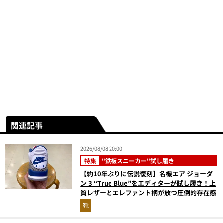
関連記事
2026/08/08 20:00
特集
"鉄板スニーカー"試し履き
【約10年ぶりに伝説復刻】名機エア ジョーダ
ン 3 “True Blue”をエディターが試し履き！上
質レザーとエレファント柄が放つ圧倒的存在感
靴