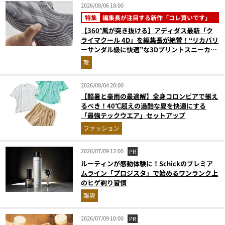
2026/08/06 18:00
特集
編集長が注目する新作「コレ買いです」
【360°風が突き抜ける】アディダス最新「ク
ライマクール 4D」を編集長が絶賛！“リカバリ
ーサンダル級に快適”な3Dプリントスニーカー
『コレ買いです』Vol.173
靴
2026/08/04 20:00
【酷暑と豪雨の最適解】全身コロンビアで揃え
るべき！40℃超えの過酷な夏を快適にする
「最強テックウエア」セットアップ
ファッション
2026/07/09 12:00
PR
ルーティンが感動体験に！Schickのプレミア
ムライン「プロジスタ」で始めるワンランク上
のヒゲ剃り習慣
雑貨
2026/07/09 10:00
PR