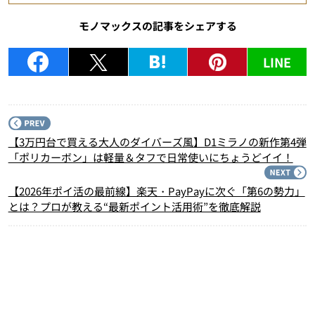
モノマックスの記事をシェアする
LINE
P
【3万円台で買える大人のダイバーズ風】D1ミラノの新作第4弾
「ポリカーボン」は軽量＆タフで日常使いにちょうどイイ！
N
【2026年ポイ活の最前線】楽天・PayPayに次ぐ「第6の勢力」
とは？プロが教える“最新ポイント活用術”を徹底解説