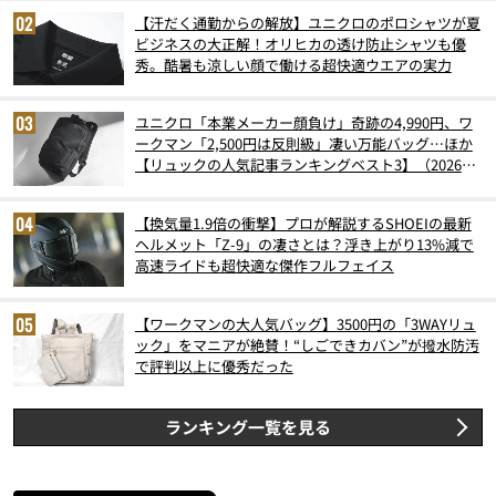
【汗だく通勤からの解放】ユニクロのポロシャツが夏
ビジネスの大正解！オリヒカの透け防止シャツも優
秀。酷暑も涼しい顔で働ける超快適ウエアの実力
ユニクロ「本業メーカー顔負け」奇跡の4,990円、ワ
ークマン「2,500円は反則級」凄い万能バッグ…ほか
【リュックの人気記事ランキングベスト3】（2026年
6月版）
【換気量1.9倍の衝撃】プロが解説するSHOEIの最新
ヘルメット「Z-9」の凄さとは？浮き上がり13%減で
高速ライドも超快適な傑作フルフェイス
【ワークマンの大人気バッグ】3500円の「3WAYリュ
ック」をマニアが絶賛！“しごできカバン”が撥水防汚
で評判以上に優秀だった
ランキング一覧を見る