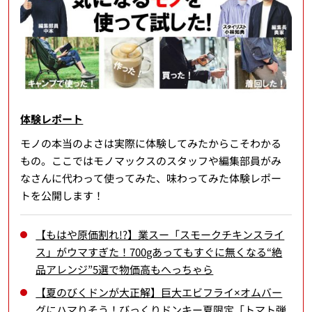
体験レポート
モノの本当のよさは実際に体験してみたからこそわかる
もの。ここではモノマックスのスタッフや編集部員がみ
なさんに代わって使ってみた、味わってみた体験レポー
トを公開します！
【もはや原価割れ!?】業スー「スモークチキンスライ
ス」がウマすぎた！700gあってもすぐに無くなる“絶
品アレンジ”5選で物価高もへっちゃら
【夏のびくドンが大正解】巨大エビフライ×オムバー
グにハマりそう！びっくりドンキー夏限定「トマト弾