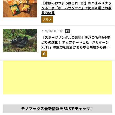
【家飲みおつまみはこれ一択】おつまみスナッ
ク不二家「ホームサクッと」で簡単＆極上の家
飲み体験
グルメ
2026/06/30 10:00
PR
【スポーツサンダルの元祖】テバの名作が9年
ぶりの進化！ アップデートした「ハリケーン
XLT3」の魅力を識者があらゆる角度から徹底
解説！
靴
モノマックス最新情報をSNSでチェック！