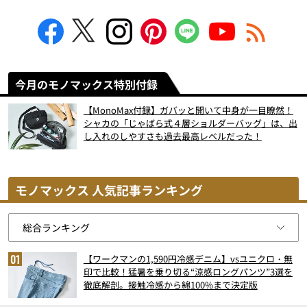
今月のモノマックス特別付録
【MonoMax付録】ガバッと開いて中身が一目瞭然！
シャカの「じゃばら式４層ショルダーバッグ」は、出
し入れのしやすさも過去最高レベルだった！
モノマックス 人気記事ランキング
【ワークマンの1,590円冷感デニム】vsユニクロ・無
印で比較！猛暑を乗り切る“涼感ロングパンツ”3選を
徹底解剖。接触冷感から綿100%まで決定版