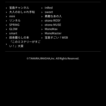
宝島チャンネル
InRed
大人のおしゃれ手帖
sweet
mini
素敵なあの人
リンネル
otona ROSY
SPRiNG
otona MUSE
GLOW
MonoMax
smart
MonoMaster
田舎暮らしの本
宝島すごい！WEB
『このミステリーがすご
い！』大賞
© TAKARAJIMASHA,Inc. All Rights Reserved.