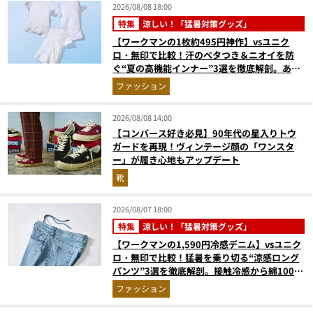
2026/08/08 18:00
特集
涼しい！「猛暑対策グッズ」
【ワークマンの1枚約495円神作】vsユニク
ロ・無印で比較！汗のベタつき＆ニオイを防
ぐ“夏の高機能インナー”3選を徹底解剖。あな
たに最適な1着は？
ファッション
2026/08/08 14:00
【コンバース好き必見】90年代の星入りトウ
ガードを再現！ヴィンテージ顔の「ワンスタ
ー」が履き心地もアップデート
靴
2026/08/07 18:00
特集
涼しい！「猛暑対策グッズ」
【ワークマンの1,590円冷感デニム】vsユニク
ロ・無印で比較！猛暑を乗り切る“涼感ロング
パンツ”3選を徹底解剖。接触冷感から綿100%
まで決定版
ファッション