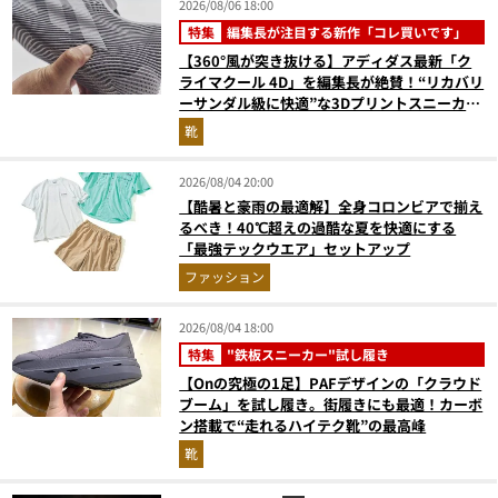
2026/08/06 18:00
特集
編集長が注目する新作「コレ買いです」
【360°風が突き抜ける】アディダス最新「ク
ライマクール 4D」を編集長が絶賛！“リカバリ
ーサンダル級に快適”な3Dプリントスニーカー
『コレ買いです』Vol.173
靴
2026/08/04 20:00
【酷暑と豪雨の最適解】全身コロンビアで揃え
るべき！40℃超えの過酷な夏を快適にする
「最強テックウエア」セットアップ
ファッション
2026/08/04 18:00
特集
"鉄板スニーカー"試し履き
【Onの究極の1足】PAFデザインの「クラウド
ブーム」を試し履き。街履きにも最適！カーボ
ン搭載で“走れるハイテク靴”の最高峰
靴