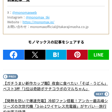
X：
@monomaxweb
Instagram：
@monomax_tkj
Website：
https://monomax.jp/
お問い合わせ：monomaxofficial@takarajimasha.co.jp
モノマックスの記事をシェアする
LINE
P
【ガチうまい新作カップ麺】夜食に食べたい「そば・うどん」
ベスト3杯「1位は奇跡ポテチコラボのマルちゃん」
N
【発熱を防いで爆速充電】冷却ファン搭載！アンカー最⾼峰シ
リーズの次世代機「3-in-1ワイヤレス充電器」がヤバい…旅行
や出張で快適