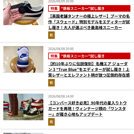
2026/08/09 20:00
特集
"鉄板スニーカー"試し履き
【英国老舗タンナーの極上レザー】プーマの名
作「スウェード」特別モデルをエディターが試
し履き！大人が選ぶべき最高峰スニーカー
靴
2026/08/08 20:00
特集
"鉄板スニーカー"試し履き
【約10年ぶりに伝説復刻】名機エア ジョーダ
ン 3 “True Blue”をエディターが試し履き！上
質レザーとエレファント柄が放つ圧倒的存在感
靴
2026/08/08 14:00
【コンバース好き必見】90年代の星入りトウ
ガードを再現！ヴィンテージ顔の「ワンスタ
ー」が履き心地もアップデート
靴