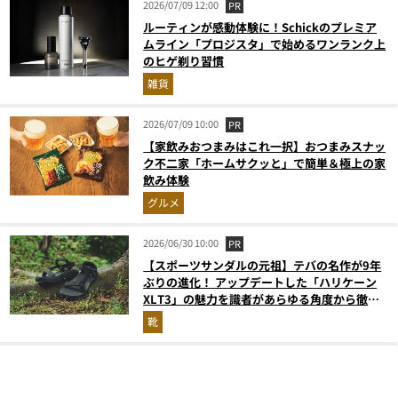
2026/07/09 12:00
PR
ルーティンが感動体験に！Schickのプレミア
ムライン「プロジスタ」で始めるワンランク上
のヒゲ剃り習慣
雑貨
2026/07/09 10:00
PR
【家飲みおつまみはこれ一択】おつまみスナッ
ク不二家「ホームサクッと」で簡単＆極上の家
飲み体験
グルメ
2026/06/30 10:00
PR
【スポーツサンダルの元祖】テバの名作が9年
ぶりの進化！ アップデートした「ハリケーン
XLT3」の魅力を識者があらゆる角度から徹底
解説！
靴