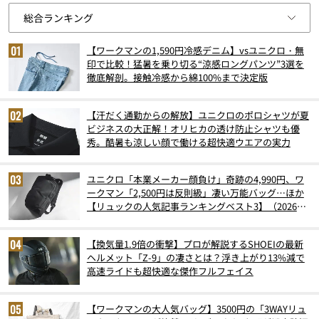
【ワークマンの1,590円冷感デニム】vsユニクロ・無
印で比較！猛暑を乗り切る“涼感ロングパンツ”3選を
徹底解剖。接触冷感から綿100%まで決定版
【汗だく通勤からの解放】ユニクロのポロシャツが夏
ビジネスの大正解！オリヒカの透け防止シャツも優
秀。酷暑も涼しい顔で働ける超快適ウエアの実力
ユニクロ「本業メーカー顔負け」奇跡の4,990円、ワ
ークマン「2,500円は反則級」凄い万能バッグ…ほか
【リュックの人気記事ランキングベスト3】（2026年
6月版）
【換気量1.9倍の衝撃】プロが解説するSHOEIの最新
ヘルメット「Z-9」の凄さとは？浮き上がり13%減で
高速ライドも超快適な傑作フルフェイス
【ワークマンの大人気バッグ】3500円の「3WAYリュ