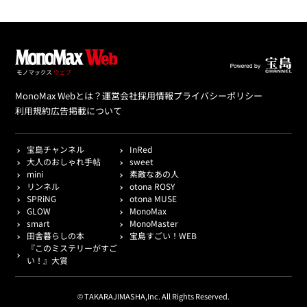
MonoMax Webとは？
運営会社
採用情報
プライバシーポリシー
利用規約
広告掲載について
宝島チャンネル
InRed
大人のおしゃれ手帖
sweet
mini
素敵なあの人
リンネル
otona ROSY
SPRiNG
otona MUSE
GLOW
MonoMax
smart
MonoMaster
田舎暮らしの本
宝島すごい！WEB
『このミステリーがすご
い！』大賞
© TAKARAJIMASHA,Inc. All Rights Reserved.