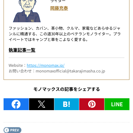
ライター
岡藤充泰
ファッション、カバン、革小物、クルマ、家電などあらゆるジャ
ンルに精通する、この道30年以上のベテランモノライター。プラ
イベートではキャンプと車をこよなく愛する。
執筆記事一覧
Website：
https://monomax.jp/
お問い合わせ：monomaxofficial@takarajimasha.co.jp
モノマックスの記事をシェアする
LINE
P