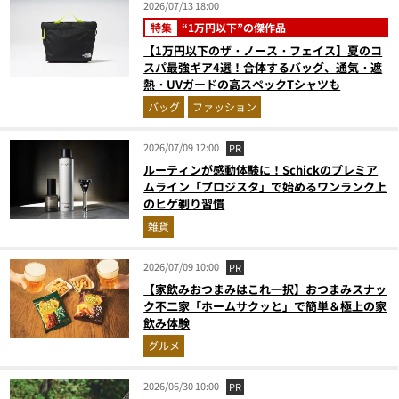
2026/07/13 18:00
特集
“1万円以下”の傑作品
【1万円以下のザ・ノース・フェイス】夏のコ
スパ最強ギア4選！合体するバッグ、通気・遮
熱・UVガードの高スペックTシャツも
バッグ
ファッション
2026/07/09 12:00
PR
ルーティンが感動体験に！Schickのプレミア
ムライン「プロジスタ」で始めるワンランク上
のヒゲ剃り習慣
雑貨
2026/07/09 10:00
PR
【家飲みおつまみはこれ一択】おつまみスナッ
ク不二家「ホームサクッと」で簡単＆極上の家
飲み体験
グルメ
2026/06/30 10:00
PR