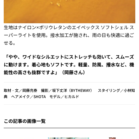
生地はナイロン×ポリウレタンのエイペックス ソフトシェル ス
ーパーライトを使用。撥水加工が施され、雨の日も快適に過ご
せる。
「やや、ワイドなシルエットにストレッチも効いて、スムーズ
に動けます。着心地もソフトです。軽量、防風、撥水など、機
能性の高さも抜群ですよ」（岡藤さん）
取材・文／岡藤充泰 撮影／坂下丈洋（BYTHEWAY） スタイリング／小林知
典 ヘアメイク／SHOTA モデル／ヒカルド
この記事の画像一覧