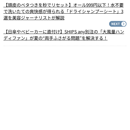
【頭皮のベタつきを秒でリセット】オール999円以下！水不要
で洗いたての爽快感が得られる「ドライシャンプーシート」3
選を美容ジャーナリストが解説
N
【日傘やベビーカーに直付け】SHIPS any別注の「大風量ハン
ディファン」が夏の“両手ふさがる問題”を解決する！