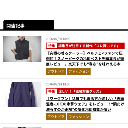
関連記事
2026/07/30 18:00
特集
編集長が注目する新作「コレ買いです」
【究極の着るクーラー】ペルチェ×ファンで圧
倒的！スノーピークの冷却ベストを編集長が徹
底レビュー。炎天下でも“寒さ”を味わえる本気
のギア『コレ買いです』Vol.172
アウトドア
ファッション
2026/07/28 18:00
特集
涼しい！「猛暑対策グッズ」
【ワークマン】猛暑でも着る方が涼しい「表面
温度-10℃の氷撃ウェア」をレビュー！“腕だけ
濡らすのが正解”の気化冷却機能が凄い
アウトドア
ファッション