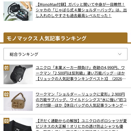
【MonoMax付録】ガバッと開いて中身が一目瞭然！
シャカの「じゃばら式４層ショルダーバッグ」は、出
し入れのしやすさも過去最高レベルだった！
モノマックス 人気記事ランキング
ユニクロ「本業メーカー顔負け」奇跡の4,990円、ワ
ークマン「2,500円は反則級」凄い万能バッグ…ほか
【リュックの人気記事ランキングベスト3】（2026年
6月版）
ワークマン「ショルダー⇔リュックに変形」2,900円
の万能サブバッグ、ワイルドシングス“水に強い”初コ
ラボ付録…ほか【休日バッグの人気記事ランキングベ
スト3】（2026年6月版）
【汗だく通勤からの解放】ユニクロのポロシャツが夏
ビジネスの大正解！オリヒカの透け防止シャツも優