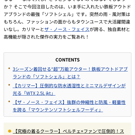
か？ そこで今回注目したのは、いま手に入れたい鉄板アウトド
アブランドの最強「ソフトシェル」です。突然の雨・風対策は
もちろん、ファッションの面からもタウンユースで大活躍間違
いなし。カリマーと
ザ・ノース・フェイス
が誇る、独自素材と
高機能が隠された傑作の実力をご覧あれ！
CONTENTS
3シーズン着回せる“超”万能アウター！鉄板アウトドアブ
ランドの「ソフトシェル」とは？
【カリマー】圧倒的な防水透湿性とミニマルデザインが
光る「WTX 2.5L jkt」
【ザ・ノース・フェイス】抜群の伸縮性と防風・軽量性
を誇る「マウンテンソフトシェルフーディ」
【究極の着るクーラー】ペルチェ×ファンで圧倒的！ス