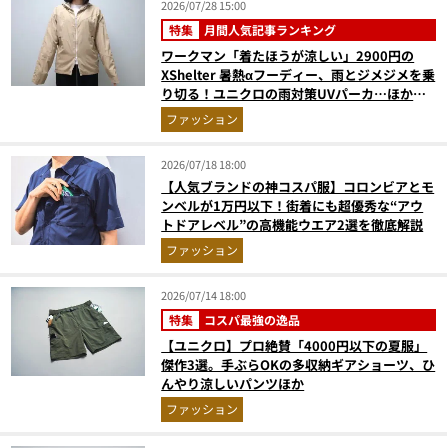
2026/07/28 15:00
特集
月間人気記事ランキング
ワークマン「着たほうが涼しい」2900円の
XShelter 暑熱αフーディー、雨とジメジメを乗
り切る！ユニクロの雨対策UVパーカ…ほか
【アウターの人気記事ランキングベスト3】
ファッション
（2026年6月版）
2026/07/18 18:00
【人気ブランドの神コスパ服】コロンビアとモ
ンベルが1万円以下！街着にも超優秀な“アウ
トドアレベル”の高機能ウエア2選を徹底解説
ファッション
2026/07/14 18:00
特集
コスパ最強の逸品
【ユニクロ】プロ絶賛「4000円以下の夏服」
傑作3選。手ぶらOKの多収納ギアショーツ、ひ
んやり涼しいパンツほか
ファッション