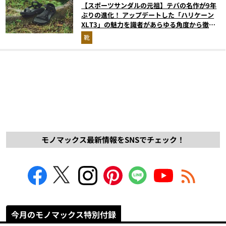
【スポーツサンダルの元祖】テバの名作が9年
ぶりの進化！ アップデートした「ハリケーン
XLT3」の魅力を識者があらゆる角度から徹底
解説！
靴
モノマックス最新情報をSNSでチェック！
今月のモノマックス特別付録