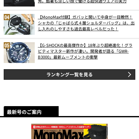
秀。酷暑も涼しい顔で働ける超快適ウエアの実力
【MonoMax付録】ガバッと開いて中身が一目瞭然！
シャカの「じゃばら式４層ショルダーバッグ」は、出
し入れのしやすさも過去最高レベルだった！
【G-SHOCKの最高傑作か】18年ぶり超絶進化！グラ
ビティマスター新作が凄い。開発者が語る「GWR-
B3000」最新ムーブメントの衝撃
ランキング一覧を見る
最新号のご案内