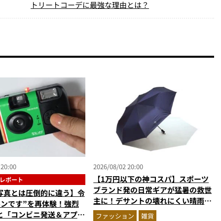
トリートコーデに最強な理由とは？
 20:00
2026/08/02 20:00
【1万円以下の神コスパ】スポーツ
レポート
ブランド発の日常ギアが猛暑の救世
写真とは圧倒的に違う】令
主に！デサントの壊れにくい晴雨兼
ルンです”を再体験！強烈
用傘ほかを徹底解説
と「コンビニ発送＆アプリ
ファッション
雑貨