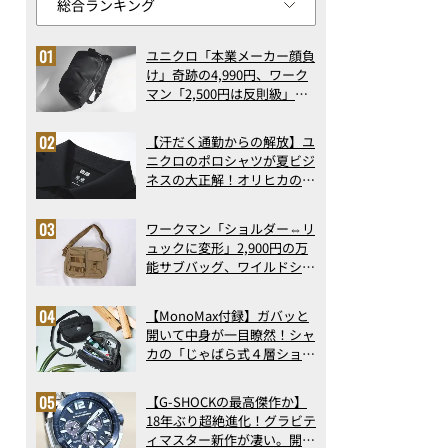
ユニクロ「本業メーカー顔負
け」奇跡の4,990円、ワーク
マン「2,500円は反則級」凄
い万能バッグ…ほか【リュッ
クの人気記事ランキングベス
【汗だく通勤からの解放】ユ
ト3】（2026年6月版）
ニクロのポロシャツが夏ビジ
ネスの大正解！オリヒカの透
け防止シャツも優秀。酷暑も
涼しい顔で働ける超快適ウエ
ワークマン「ショルダー⇔リ
アの実力
ュックに変形」2,900円の万
能サブバッグ、ワイルドシン
グス“水に強い”初コラボ付
録…ほか【休日バッグの人気
【MonoMax付録】ガバッと
記事ランキングベスト3】
開いて中身が一目瞭然！シャ
（2026年6月版）
カの「じゃばら式４層ショル
ダーバッグ」は、出し入れの
しやすさも過去最高レベルだ
【G-SHOCKの最高傑作か】
った！
18年ぶり超絶進化！グラビテ
ィマスター新作が凄い。開発