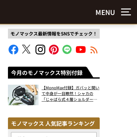
MENU
モノマックス最新情報をSNSでチェック！
今月のモノマックス特別付録
【MonoMax付録】ガバッと開い
て中身が一目瞭然！シャカの
「じゃばら式４層ショルダーバ
ッグ」は、出し入れのしやすさ
も過去最高レベルだった！
モノマックス 人気記事ランキング