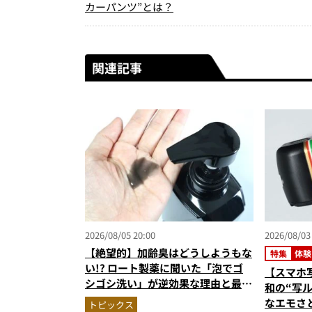
カーパンツ”とは？
関連記事
2026/08/05 20:00
2026/08/03
【絶望的】加齢臭はどうしようもな
特集
体験
い!? ロート製薬に聞いた「泡でゴ
【スマホ
シゴシ洗い」が逆効果な理由と最強
和の“写
のニオイ対策
なエモさ
トピックス