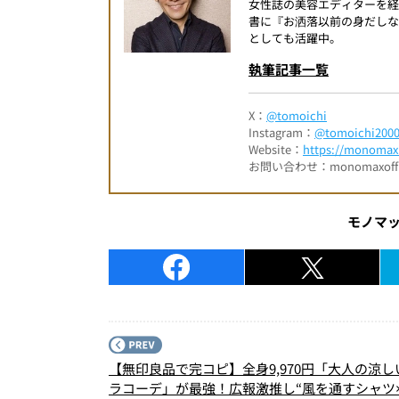
女性誌の美容エディターを経
書に『お洒落以前の身だしなみ
としても活躍中。
執筆記事一覧
X：
@tomoichi
Instagram：
@tomoichi200
Website：
https://monomax.
お問い合わせ：monomaxofficia
モノマ
【無印良品で完コピ】全身9,970円「大人の涼し
ラコーデ」が最強！広報激推し“風を通すシャツ