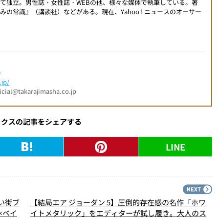
て独立。男性誌・女性誌・WEBの他、様々な媒体で執筆している。著
の常識』（講談社）などがある。現在、Yahoo ! ニュースのオーサー
0
jp/
l@takarajimasha.co.jp
ックスの記事をシェアする
LINE
PREV
N
い街ブ
【結局エア ジョーダン 5】圧倒的存在感の名作「ホワ
×ベイ
イトメタリック」をエディターが試し履き。大人のス