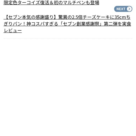
限定色ターコイズ復活＆初のマルチペンも登場
N
【セブン本気の感謝盛り】驚異の2.5倍チーズケーキに35cmち
ぎりパン！神コスパすぎる「セブン創業感謝祭」第二弾を実食
レビュー