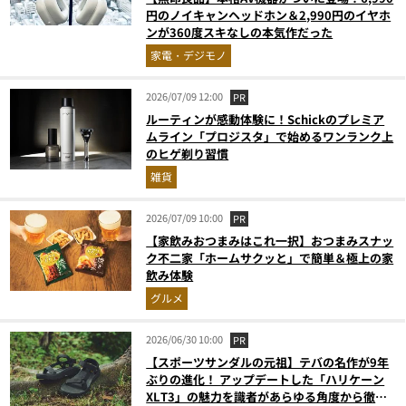
円のノイキャンヘッドホン＆2,990円のイヤホ
ンが360度スキなしの本気作だった
家電・デジモノ
2026/07/09 12:00
PR
ルーティンが感動体験に！Schickのプレミア
ムライン「プロジスタ」で始めるワンランク上
のヒゲ剃り習慣
雑貨
2026/07/09 10:00
PR
【家飲みおつまみはこれ一択】おつまみスナッ
ク不二家「ホームサクッと」で簡単＆極上の家
飲み体験
グルメ
2026/06/30 10:00
PR
【スポーツサンダルの元祖】テバの名作が9年
ぶりの進化！ アップデートした「ハリケーン
XLT3」の魅力を識者があらゆる角度から徹底