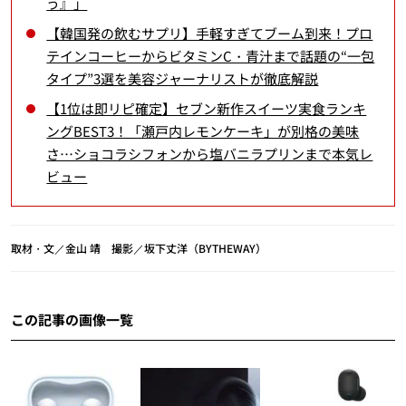
う』」
【韓国発の飲むサプリ】手軽すぎてブーム到来！プロ
テインコーヒーからビタミンC・青汁まで話題の“一包
タイプ”3選を美容ジャーナリストが徹底解説
【1位は即リピ確定】セブン新作スイーツ実食ランキ
ングBEST3！「瀬戸内レモンケーキ」が別格の美味
さ…ショコラシフォンから塩バニラプリンまで本気レ
ビュー
取材・文／金山 靖 撮影／坂下丈洋（BYTHEWAY）
この記事の画像一覧