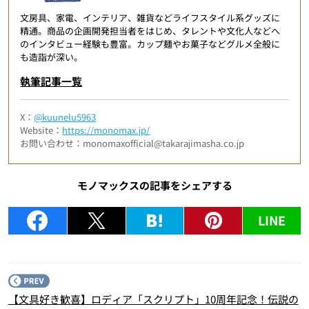
文房具、家電、インテリア、雑貨などライフスタイル系グッズに
精通。商品の企画開発担当者をはじめ、タレントや文化人などへ
のインタビュー経験も豊富。カップ麺やお菓子などグルメ全般に
も造詣が深い。
執筆記事一覧
X：
@kuunelu5963
Website：
https://monomax.jp/
お問い合わせ：monomaxofficial@takarajimasha.co.jp
モノマックスの記事をシェアする
LINE
P
【文具好き歓喜】ロディア「スクリプト」10周年記念！伝説の