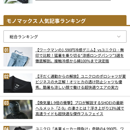
モノマックス 人気記事ランキング
【ワークマンの1,590円冷感デニム】vsユニクロ・無
印で比較！猛暑を乗り切る“涼感ロングパンツ”3選を
徹底解剖。接触冷感から綿100%まで決定版
【汗だく通勤からの解放】ユニクロのポロシャツが夏
ビジネスの大正解！オリヒカの透け防止シャツも優
秀。酷暑も涼しい顔で働ける超快適ウエアの実力
【換気量1.9倍の衝撃】プロが解説するSHOEIの最新
ヘルメット「Z-9」の凄さとは？浮き上がり13%減で
高速ライドも超快適な傑作フルフェイス
ユニクロ「本業メーカー顔負け」奇跡の4,990円、ワ