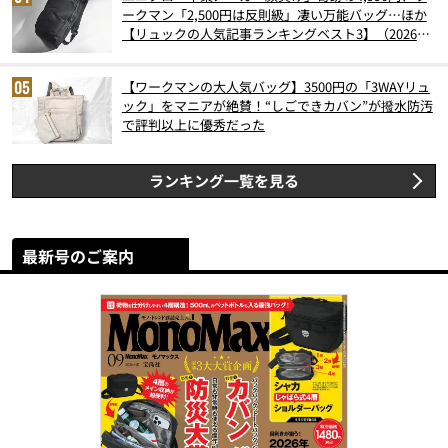
ークマン「2,500円は反則級」凄い万能バッグ…ほか
【リュックの人気記事ランキングベスト3】（2026年
6月版）
【ワークマンの大人気バッグ】3500円の「3WAYリュ
ック」をマニアが絶賛！“しごできカバン”が撥水防汚
で評判以上に優秀だった
ランキング一覧を見る
最新号のご案内