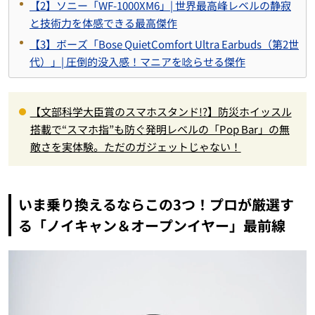
【2】ソニー「WF-1000XM6」| 世界最高峰レベルの静寂
と技術力を体感できる最高傑作
【3】ボーズ「Bose QuietComfort Ultra Earbuds（第2世
代）」| 圧倒的没入感！マニアを唸らせる傑作
【文部科学大臣賞のスマホスタンド!?】防災ホイッスル
搭載で“スマホ指”も防ぐ発明レベルの「Pop Bar」の無
敵さを実体験。ただのガジェットじゃない！
いま乗り換えるならこの3つ！プロが厳選す
る「ノイキャン＆オープンイヤー」最前線