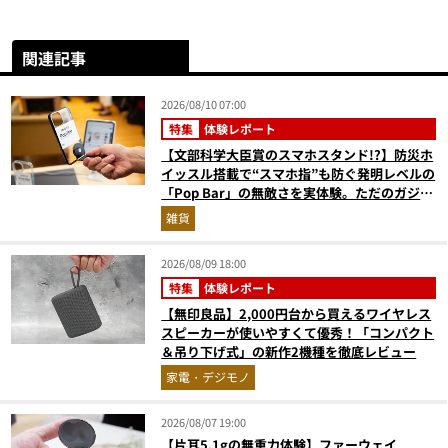
関連記事
2026/08/10 07:00
特集
体験レポート
【文部科学大臣賞のスマホスタンド!?】防災ホ
イッスル搭載で“スマホ指”も防ぐ発明レベルの
「Pop Bar」の無敵さを実体験。ただのガジェ
ットじゃない！
雑貨
2026/08/09 18:00
特集
体験レポート
【無印良品】2,000円台から買えるワイヤレス
スピーカーが使いやすくて優秀！「コンパクト
＆吊り下げ式」の新作2機種を徹底レビュー
家電・デジモノ
2026/08/07 19:00
【片耳5.1gの無重力体験】ファーウェイ