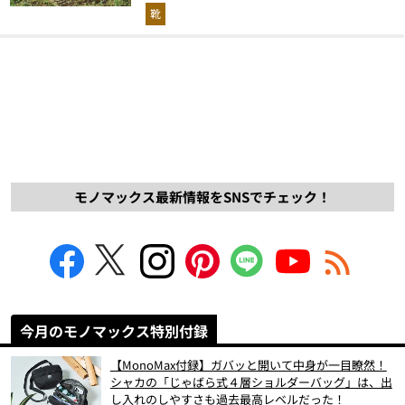
解説！
靴
モノマックス最新情報をSNSでチェック！
今月のモノマックス特別付録
【MonoMax付録】ガバッと開いて中身が一目瞭然！
シャカの「じゃばら式４層ショルダーバッグ」は、出
し入れのしやすさも過去最高レベルだった！