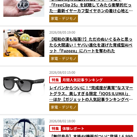
「FreeClip 2S」を試聴してみたら衝撃的だっ
た…最新イヤーカフ型イヤホンの着け心地とAI
技術に感動
家電・デジモノ
2026/08/05 19:00
【昭和の漢も陥落!?】ただのぬいぐるみと思っ
たら大間違い！ヤバい進化を遂げた育成型AIペ
ット「Fuzozo」にハートを奪われた
家電・デジモノ
2026/08/03 15:00
特集
月間人気記事ランキング
レイバンからついに！“完成度が異常”なスマー
トグラス、美しすぎる限定「IQOS ILUMA i」
…ほか【ガジェットの人気記事ランキングベス
ト3】（2026年6月版）
家電・デジモノ
2026/08/02 18:00
特集
体験レポート
【無印良品】本格AV機器がついに登場！6,990