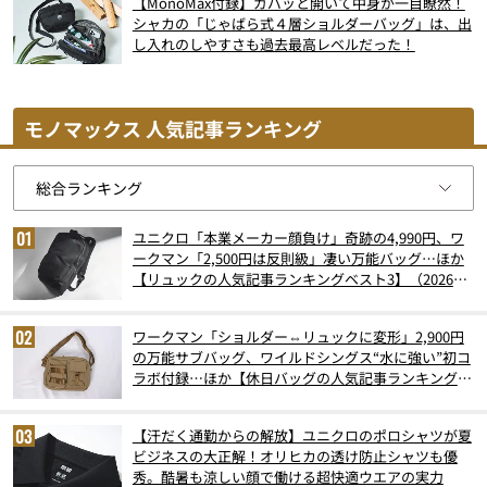
【MonoMax付録】ガバッと開いて中身が一目瞭然！
シャカの「じゃばら式４層ショルダーバッグ」は、出
し入れのしやすさも過去最高レベルだった！
モノマックス 人気記事ランキング
ユニクロ「本業メーカー顔負け」奇跡の4,990円、ワ
ークマン「2,500円は反則級」凄い万能バッグ…ほか
【リュックの人気記事ランキングベスト3】（2026年
6月版）
ワークマン「ショルダー⇔リュックに変形」2,900円
の万能サブバッグ、ワイルドシングス“水に強い”初コ
ラボ付録…ほか【休日バッグの人気記事ランキングベ
スト3】（2026年6月版）
【汗だく通勤からの解放】ユニクロのポロシャツが夏
ビジネスの大正解！オリヒカの透け防止シャツも優
秀。酷暑も涼しい顔で働ける超快適ウエアの実力