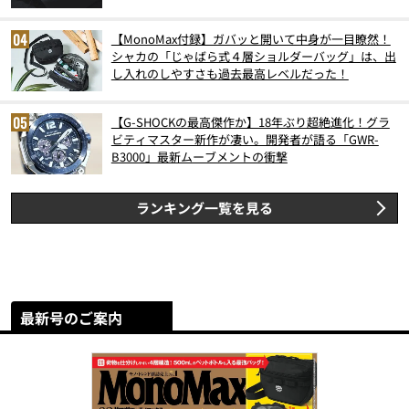
【MonoMax付録】ガバッと開いて中身が一目瞭然！
シャカの「じゃばら式４層ショルダーバッグ」は、出
し入れのしやすさも過去最高レベルだった！
【G-SHOCKの最高傑作か】18年ぶり超絶進化！グラ
ビティマスター新作が凄い。開発者が語る「GWR-
B3000」最新ムーブメントの衝撃
ランキング一覧を見る
最新号のご案内