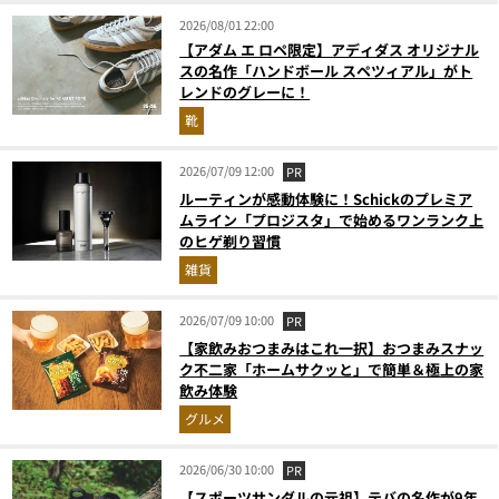
2026/08/01 22:00
【アダム エ ロペ限定】アディダス オリジナル
スの名作「ハンドボール スペツィアル」がト
レンドのグレーに！
靴
2026/07/09 12:00
PR
ルーティンが感動体験に！Schickのプレミア
ムライン「プロジスタ」で始めるワンランク上
のヒゲ剃り習慣
雑貨
2026/07/09 10:00
PR
【家飲みおつまみはこれ一択】おつまみスナッ
ク不二家「ホームサクッと」で簡単＆極上の家
飲み体験
グルメ
2026/06/30 10:00
PR
【スポーツサンダルの元祖】テバの名作が9年