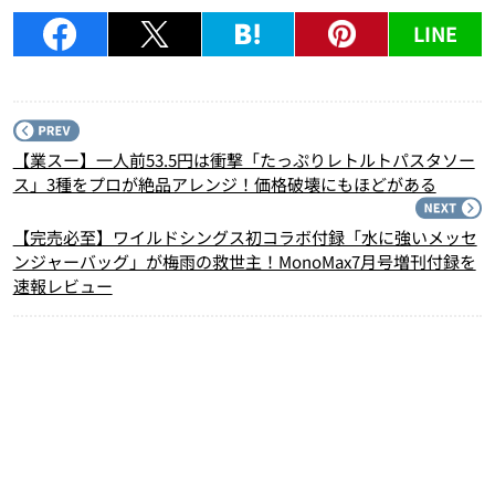
LINE
P
【業スー】一人前53.5円は衝撃「たっぷりレトルトパスタソー
ス」3種をプロが絶品アレンジ！価格破壊にもほどがある
N
【完売必至】ワイルドシングス初コラボ付録「水に強いメッセ
ンジャーバッグ」が梅雨の救世主！MonoMax7月号増刊付録を
速報レビュー