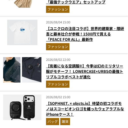
「最強テックウエア」セットアップ
ファッション
2026/08/04 15:00
【ユニクロの注目コラボ】世界的建築家・隈研
吾と藤本壮介が参戦！1500円で買える
「PEACE FOR ALL」最新作
ファッション
2026/08/02 22:00
【街着になる空調服®】今季は幻のミリタリー
服がモチーフ！ LOWERCASE×URBSの最強ト
リプルコラボベストが進化
ファッション
2026/08/02 15:00
【SOPHNET. × objcts.io】待望の初コラボモ
ノはスコーピオンロゴを纏ったウェアラブルな
iPhoneケース！
バッグ
雑貨