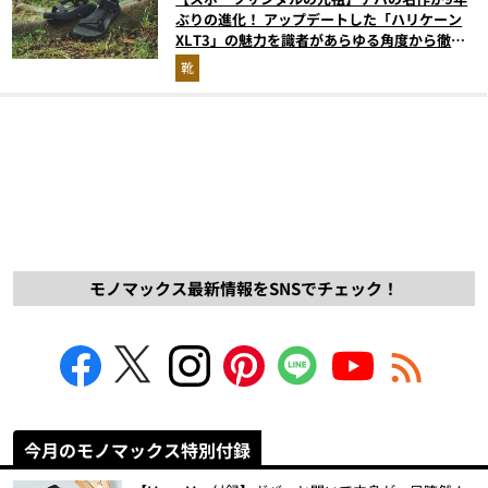
ぶりの進化！ アップデートした「ハリケーン
XLT3」の魅力を識者があらゆる角度から徹底
解説！
靴
モノマックス最新情報をSNSでチェック！
今月のモノマックス特別付録