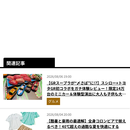
関連記事
2026/08/06 19:00
【GRスープラが“〆さば”に!?】スシロー×トヨ
タGR初コラボをガチ体験レビュー！限定14万
台のミニカー＆体験型演出に大人も子供も大興
奮間違いなし
グルメ
2026/08/04 20:00
【酷暑と豪雨の最適解】全身コロンビアで揃え
るべき！40℃超えの過酷な夏を快適にする