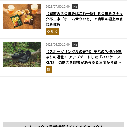
2026/07/09 10:00
PR
【家飲みおつまみはこれ一択】おつまみスナッ
ク不二家「ホームサクッと」で簡単＆極上の家
飲み体験
グルメ
2026/06/30 10:00
PR
【スポーツサンダルの元祖】テバの名作が9年
ぶりの進化！ アップデートした「ハリケーン
XLT3」の魅力を識者があらゆる角度から徹底
解説！
靴
モノマックス最新情報をSNSでチェック！