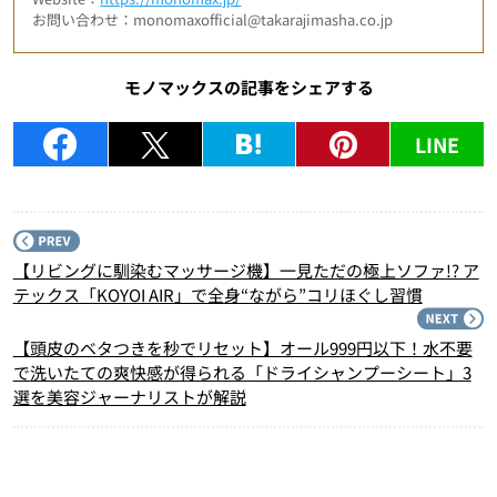
お問い合わせ：monomaxofficial@takarajimasha.co.jp
モノマックスの記事をシェアする
LINE
P
【リビングに馴染むマッサージ機】一見ただの極上ソファ!? ア
テックス「KOYOI AIR」で全身“ながら”コリほぐし習慣
N
【頭皮のベタつきを秒でリセット】オール999円以下！水不要
で洗いたての爽快感が得られる「ドライシャンプーシート」3
選を美容ジャーナリストが解説