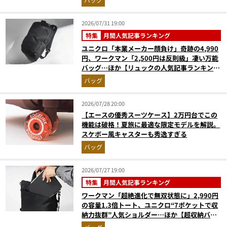
2026/07/31 19:00
特集
月間人気記事ランキング
ユニクロ「本業メーカー顔負け」奇跡の4,990
円、ワークマン「2,500円は反則級」凄い万能
バッグ…ほか【リュックの人気記事ランキング
ベスト3】（2026年6月版）
バッグ
2026/07/28 20:00
【エースの優秀スーツケース】2万円台でこの
機能は破格！夏旅に最適な限定モデルを解説。
スケボー風キャスターも秀逸すぎる
バッグ
2026/07/27 19:00
特集
月間人気記事ランキング
ワークマン「超絶進化で無双状態に」2,990円
の容量1.3倍トート、ユニクロ“7ポケットで収
納力抜群”人気ショルダー…ほか【超収納バッ
グの人気記事ランキングベスト3】（2026年6