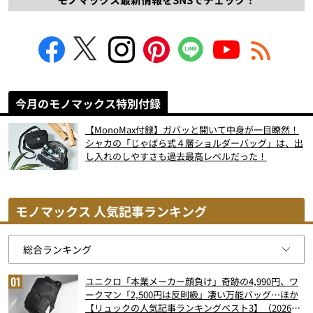
今月のモノマックス特別付録
【MonoMax付録】ガバッと開いて中身が一目瞭然！
シャカの「じゃばら式４層ショルダーバッグ」は、出
し入れのしやすさも過去最高レベルだった！
モノマックス 人気記事ランキング
ユニクロ「本業メーカー顔負け」奇跡の4,990円、ワ
ークマン「2,500円は反則級」凄い万能バッグ…ほか
【リュックの人気記事ランキングベスト3】（2026年