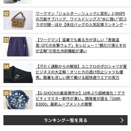
6月版）
ワークマン「ショルダー⇔リュックに変形」2,900円
の万能サブバッグ、ワイルドシングス“水に強い”初コ
ラボ付録…ほか【休日バッグの人気記事ランキングベ
スト3】（2026年6月版）
【ワークマン】猛暑でも着る方が涼しい「表面温
度-10℃の氷撃ウェア」をレビュー！“腕だけ濡らすの
が正解”の気化冷却機能が凄い
【汗だく通勤からの解放】ユニクロのポロシャツが夏
ビジネスの大正解！オリヒカの透け防止シャツも優
秀。酷暑も涼しい顔で働ける超快適ウエアの実力
【G-SHOCKの最高傑作か】18年ぶり超絶進化！グラ
ビティマスター新作が凄い。開発者が語る「GWR-
B3000」最新ムーブメントの衝撃
ランキング一覧を見る