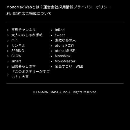
MonoMax Webとは？
運営会社
採用情報
プライバシーポリシー
利用規約
広告掲載について
宝島チャンネル
InRed
大人のおしゃれ手帖
sweet
mini
素敵なあの人
リンネル
otona ROSY
SPRiNG
otona MUSE
GLOW
MonoMax
smart
MonoMaster
田舎暮らしの本
宝島すごい！WEB
『このミステリーがすご
い！』大賞
© TAKARAJIMASHA,Inc. All Rights Reserved.