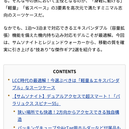
る。そんな今の旅において主役となるのが、「身軽に動ける」
「軽量」「省スペース」の3要素を高次元で満たすミニマル志
向のスーツケースだ。
なかでも、1泊〜3泊まで対応できるエキスパンダブル（容量拡
張）機能を備えた機内持ち込み対応モデルこそが最適解。今回
は、サムソナイトとレジェンドウォーカーから、移動の質を確
実に引き上げる“技あり”な傑作ギア2選を紹介する。
CONTENTS
LCC時代の最適解！今選ぶべきは「軽量＆エキスパンダ
ブル」なスーツケース
【サムソナイト】デュアルアクセスで超スマート！「パ
ラリュクス スピナー55」
狭い場所でも快適！2方向からアクセスできる独自構
造
パッキングキューブやAirTag用ホルダーなど付属品も