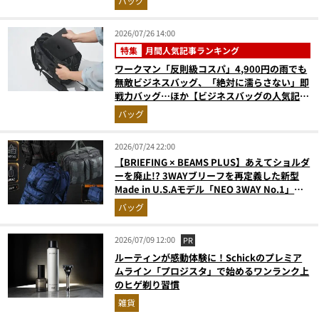
バッグ
月版）
2026/07/26 14:00
特集
月間人気記事ランキング
ワークマン「反則級コスパ」4,900円の雨でも
無敵ビジネスバッグ、「絶対に濡らさない」即
戦力バッグ…ほか【ビジネスバッグの人気記事
ランキングベスト3】（2026年6月版）
バッグ
2026/07/24 22:00
【BRIEFING × BEAMS PLUS】あえてショルダ
ーを廃止!? 3WAYブリーフを再定義した新型
Made in U.S.Aモデル「NEO 3WAY No.1」解
禁
バッグ
2026/07/09 12:00
PR
ルーティンが感動体験に！Schickのプレミア
ムライン「プロジスタ」で始めるワンランク上
のヒゲ剃り習慣
雑貨