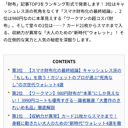
「財布」記事TOP3をランキング形式で発表します！ 3位はキャ
ッシュレス派の死角をなくす「スマホ財布化の最終結論」、2
位は980円なのに本革見えする「ワークマンの超コスパ財
布」。そして堂々の1位は……？ カード21枚からスマホまで入
る、収納力が異常な「大人のための“新時代”ウォレット」！ そ
の圧倒的な実力と人気の秘密を深掘りします。
CONTENTS
第3位 【スマホ財布化の最終結論】キャッシュレス派の
「もしも」を救う！ガジェットのプロが選ぶ“死角な
し”の次世代ウォレット4選
第2位 【ワークマン】980円財布が“本革”にしか見えな
い！ 3990円コートも優秀すぎる…識者厳選「大豊作のき
れいめ名品」徹底解説
第1位 【収納力が異常】カード21枚からスマホまで！
身軽に動きたい大人のための“新時代”ウォレット4選を徹