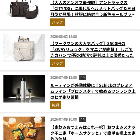
【大人のオンオフ最強鞄】アントラックの
「CITY/DS」に現代版ヘルメットバッグ＆三日
月型が登場！秋服に絶対合う新色モールブラウ
ンが傑作
バッグ
2026/08/03 18:00
【ワークマンの大人気バッグ】3500円の
「3WAYリュック」をマニアが絶賛！“しごで
きカバン”が撥水防汚で評判以上に優秀だった
バッグ
2026/07/09 12:00
PR
ルーティンが感動体験に！Schickのプレミア
ムライン「プロジスタ」で始めるワンランク上
のヒゲ剃り習慣
雑貨
2026/07/09 10:00
PR
【家飲みおつまみはこれ一択】おつまみスナッ
ク不二家「ホームサクッと」で簡単＆極上の家
飲み体験