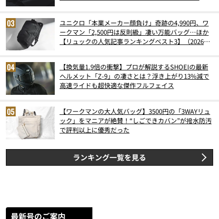
ユニクロ「本業メーカー顔負け」奇跡の4,990円、ワ
ークマン「2,500円は反則級」凄い万能バッグ…ほか
【リュックの人気記事ランキングベスト3】（2026年
6月版）
【換気量1.9倍の衝撃】プロが解説するSHOEIの最新
ヘルメット「Z-9」の凄さとは？浮き上がり13%減で
高速ライドも超快適な傑作フルフェイス
【ワークマンの大人気バッグ】3500円の「3WAYリュ
ック」をマニアが絶賛！“しごできカバン”が撥水防汚
で評判以上に優秀だった
ランキング一覧を見る
最新号のご案内