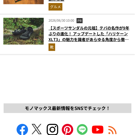
グルメ
2026/06/30 10:00
PR
【スポーツサンダルの元祖】テバの名作が9年
ぶりの進化！ アップデートした「ハリケーン
XLT3」の魅力を識者があらゆる角度から徹底
解説！
靴
モノマックス最新情報をSNSでチェック！