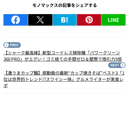
モノマックスの記事をシェアする
LINE
P
【シャーク最高峰】新型コードレス掃除機「パワークリーン
360 PRO」がエグい！ゴミ捨ての手間ゼロ＆壁際で吸引力5倍
N
【激うまカップ麺】感動級の最新“カップ焼きそば”ベスト3「1
位は世界的トレンド!?スワイシー味」グルメライターが実食レ
ポ