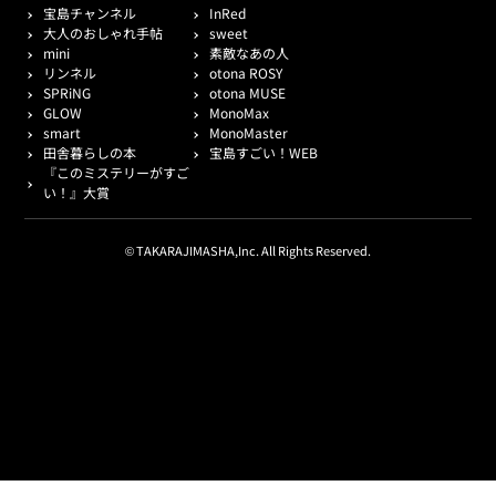
宝島チャンネル
InRed
大人のおしゃれ手帖
sweet
mini
素敵なあの人
リンネル
otona ROSY
SPRiNG
otona MUSE
GLOW
MonoMax
smart
MonoMaster
田舎暮らしの本
宝島すごい！WEB
『このミステリーがすご
い！』大賞
© TAKARAJIMASHA,Inc. All Rights Reserved.