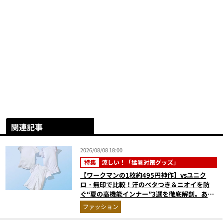
関連記事
2026/08/08 18:00
特集
涼しい！「猛暑対策グッズ」
【ワークマンの1枚約495円神作】vsユニク
ロ・無印で比較！汗のベタつき＆ニオイを防
ぐ“夏の高機能インナー”3選を徹底解剖。あな
たに最適な1着は？
ファッション