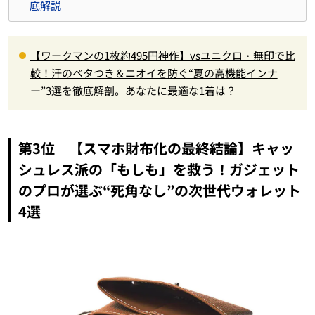
底解説
【ワークマンの1枚約495円神作】vsユニクロ・無印で比
較！汗のベタつき＆ニオイを防ぐ“夏の高機能インナ
ー”3選を徹底解剖。あなたに最適な1着は？
第3位 【スマホ財布化の最終結論】キャッ
シュレス派の「もしも」を救う！ガジェット
のプロが選ぶ“死角なし”の次世代ウォレット
4選