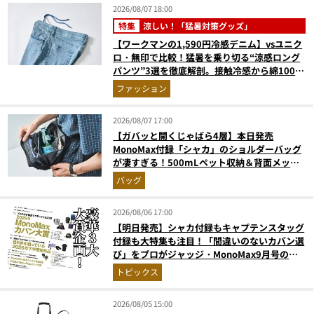
2026/08/07 18:00
特集
涼しい！「猛暑対策グッズ」
【ワークマンの1,590円冷感デニム】vsユニク
ロ・無印で比較！猛暑を乗り切る“涼感ロング
パンツ”3選を徹底解剖。接触冷感から綿100%
まで決定版
ファッション
2026/08/07 17:00
【ガバッと開くじゃばら4層】本日発売
MonoMax付録「シャカ」のショルダーバッグ
が凄すぎる！500mLペット収納＆背面メッシ
ュでベタつかない
バッグ
2026/08/06 17:00
【明日発売】シャカ付録もキャプテンスタッグ
付録も大特集も注目！「間違いのないカバン選
び」をプロがジャッジ・MonoMax9月号の目
次を公開
トピックス
2026/08/05 15:00