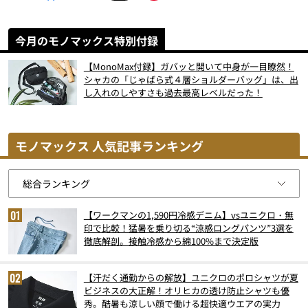
今月のモノマックス特別付録
【MonoMax付録】ガバッと開いて中身が一目瞭然！
シャカの「じゃばら式４層ショルダーバッグ」は、出
し入れのしやすさも過去最高レベルだった！
モノマックス 人気記事ランキング
【ワークマンの1,590円冷感デニム】vsユニクロ・無
印で比較！猛暑を乗り切る“涼感ロングパンツ”3選を
徹底解剖。接触冷感から綿100%まで決定版
【汗だく通勤からの解放】ユニクロのポロシャツが夏
ビジネスの大正解！オリヒカの透け防止シャツも優
秀。酷暑も涼しい顔で働ける超快適ウエアの実力