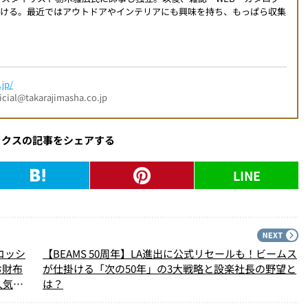
掛ける。最近ではアウトドアやインテリアにも興味を持ち、もっぱら収集
jp/
l@takarajimasha.co.jp
ックスの記事をシェアする
LINE
PREV
N
コッシ
【BEAMS 50周年】LA進出に公式リセールも！ビームス
お財布
が仕掛ける「次の50年」の3大戦略と設楽社長の野望と
人気記
は？