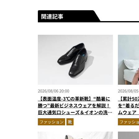
関連記事
2026/08/06 20:00
2026/08/05
【表面温度-3℃の革新靴】“酷暑に
【累計5
勝つ”最新ビジネスウェアを解説！
を“着る
巨大通気口シューズ＆イオンの洗え
ムウェア
る1万円台セットアップほか
新色登場
ファッション
靴
ファッシ