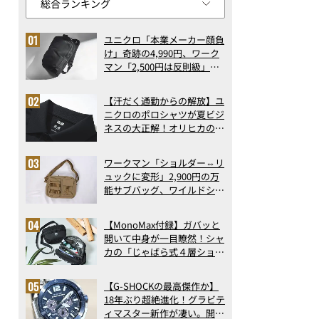
ユニクロ「本業メーカー顔負
け」奇跡の4,990円、ワーク
マン「2,500円は反則級」凄
い万能バッグ…ほか【リュッ
クの人気記事ランキングベス
【汗だく通勤からの解放】ユ
ト3】（2026年6月版）
ニクロのポロシャツが夏ビジ
ネスの大正解！オリヒカの透
け防止シャツも優秀。酷暑も
涼しい顔で働ける超快適ウエ
ワークマン「ショルダー⇔リ
アの実力
ュックに変形」2,900円の万
能サブバッグ、ワイルドシン
グス“水に強い”初コラボ付
録…ほか【休日バッグの人気
【MonoMax付録】ガバッと
記事ランキングベスト3】
開いて中身が一目瞭然！シャ
（2026年6月版）
カの「じゃばら式４層ショル
ダーバッグ」は、出し入れの
しやすさも過去最高レベルだ
【G-SHOCKの最高傑作か】
った！
18年ぶり超絶進化！グラビテ
ィマスター新作が凄い。開発