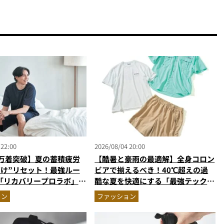
 22:00
2026/08/04 20:00
0万着突破】夏の蓄積疲労
【酷暑と豪雨の最適解】全身コロン
だけ”リセット！最強ルー
ビアで揃えるべき！40℃超えの過
「リカバリープロラボ」に
酷な夏を快適にする「最強テックウ
エア」セットアップ
ョン
ファッション