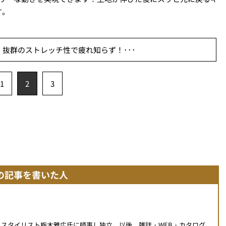
す。
抜群のストレッチ性で疲れ知らず！･･･
1
2
3
の記事を書いた人
身。スタイリスト栃木雅広氏に師事し独立。以後、雑誌・WEB・カタログ