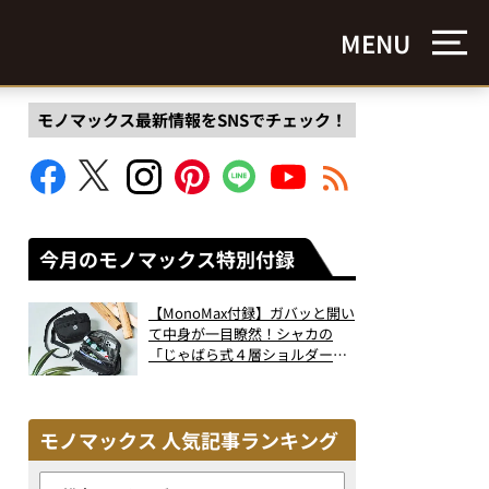
MENU
モノマックス最新情報をSNSでチェック！
今月のモノマックス特別付録
【MonoMax付録】ガバッと開い
て中身が一目瞭然！シャカの
「じゃばら式４層ショルダーバ
ッグ」は、出し入れのしやすさ
も過去最高レベルだった！
モノマックス 人気記事ランキング