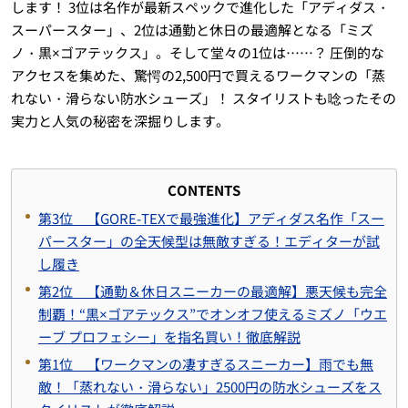
します！ 3位は名作が最新スペックで進化した「アディダス・
スーパースター」、2位は通勤と休日の最適解となる「ミズ
ノ・黒×ゴアテックス」。そして堂々の1位は……？ 圧倒的な
アクセスを集めた、驚愕の2,500円で買えるワークマンの「蒸
れない・滑らない防水シューズ」！ スタイリストも唸ったその
実力と人気の秘密を深掘りします。
CONTENTS
第3位 【GORE-TEXで最強進化】アディダス名作「スー
パースター」の全天候型は無敵すぎる！エディターが試
し履き
第2位 【通勤＆休日スニーカーの最適解】悪天候も完全
制覇！“黒×ゴアテックス”でオンオフ使えるミズノ「ウエ
ーブ プロフェシー」を指名買い！徹底解説
第1位 【ワークマンの凄すぎるスニーカー】雨でも無
敵！「蒸れない・滑らない」2500円の防水シューズをス