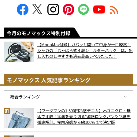
今月のモノマックス特別付録
【MonoMax付録】ガバッと開いて中身が一目瞭然！
シャカの「じゃばら式４層ショルダーバッグ」は、出
し入れのしやすさも過去最高レベルだった！
モノマックス 人気記事ランキング
【ワークマンの1,590円冷感デニム】vsユニクロ・無
印で比較！猛暑を乗り切る“涼感ロングパンツ”3選を
徹底解剖。接触冷感から綿100%まで決定版