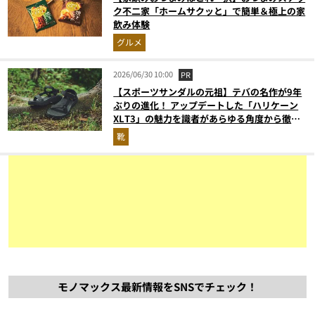
ク不二家「ホームサクッと」で簡単＆極上の家
飲み体験
グルメ
2026/06/30 10:00
PR
【スポーツサンダルの元祖】テバの名作が9年
ぶりの進化！ アップデートした「ハリケーン
XLT3」の魅力を識者があらゆる角度から徹底
解説！
靴
モノマックス最新情報をSNSでチェック！