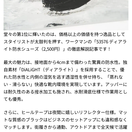
堂々の第1位に輝いたのは、価格以上の価値を持つ逸品として
スタイリストが太鼓判を押す、ワークマンの「53576 ディアラ
イト防水シューズ（2,500円）」の徹底解説記事です！
最大の魅力は、接地面から4cmまで備わった驚異の防水性。独
自素材「DiALiGHT（ディアライト）」を採用することで、優
れた防水性と内側の湿気を逃す透湿性を併せ持ち、「蒸れな
い・滑らない」快適な靴内環境を実現しています。アッパーに
は耐久性のある撥水加工も施され、水耐滑底仕様で作業用とし
ても優秀。
さらに、ヒールテープは夜間に嬉しいリフレクター仕様。マッ
トな質感のブラックはビジネスのセットアップにも違和感なく
マッチします。街履きから通勤、アウトドアまで全天候で活躍