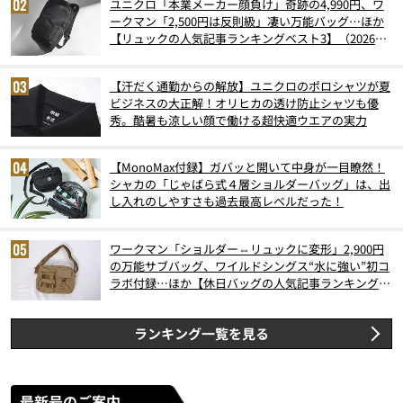
ユニクロ「本業メーカー顔負け」奇跡の4,990円、ワ
ークマン「2,500円は反則級」凄い万能バッグ…ほか
【リュックの人気記事ランキングベスト3】（2026年
6月版）
【汗だく通勤からの解放】ユニクロのポロシャツが夏
ビジネスの大正解！オリヒカの透け防止シャツも優
秀。酷暑も涼しい顔で働ける超快適ウエアの実力
【MonoMax付録】ガバッと開いて中身が一目瞭然！
シャカの「じゃばら式４層ショルダーバッグ」は、出
し入れのしやすさも過去最高レベルだった！
ワークマン「ショルダー⇔リュックに変形」2,900円
の万能サブバッグ、ワイルドシングス“水に強い”初コ
ラボ付録…ほか【休日バッグの人気記事ランキングベ
スト3】（2026年6月版）
ランキング一覧を見る
最新号のご案内