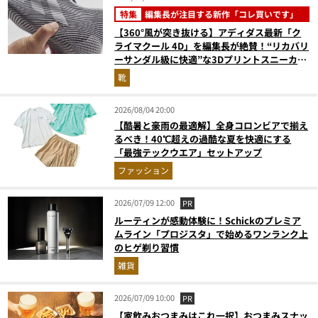
特集
編集長が注目する新作「コレ買いです」
【360°風が突き抜ける】アディダス最新「ク
ライマクール 4D」を編集長が絶賛！“リカバリ
ーサンダル級に快適”な3Dプリントスニーカー
『コレ買いです』Vol.173
靴
2026/08/04 20:00
【酷暑と豪雨の最適解】全身コロンビアで揃え
るべき！40℃超えの過酷な夏を快適にする
「最強テックウエア」セットアップ
ファッション
2026/07/09 12:00
PR
ルーティンが感動体験に！Schickのプレミア
ムライン「プロジスタ」で始めるワンランク上
のヒゲ剃り習慣
雑貨
2026/07/09 10:00
PR
【家飲みおつまみはこれ一択】おつまみスナッ