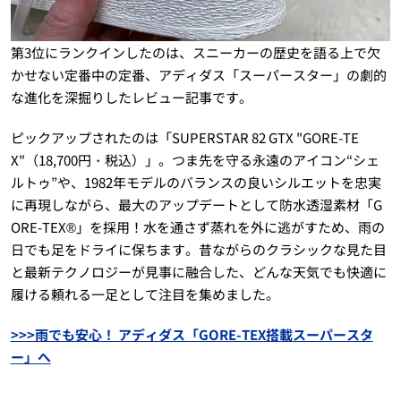
第3位にランクインしたのは、スニーカーの歴史を語る上で欠
かせない定番中の定番、アディダス「スーパースター」の劇的
な進化を深掘りしたレビュー記事です。
ピックアップされたのは「SUPERSTAR 82 GTX "GORE-TE
X"（18,700円・税込）」。つま先を守る永遠のアイコン“シェ
ルトゥ”や、1982年モデルのバランスの良いシルエットを忠実
に再現しながら、最大のアップデートとして防水透湿素材「G
ORE-TEX®」を採用！水を通さず蒸れを外に逃がすため、雨の
日でも足をドライに保ちます。昔ながらのクラシックな見た目
と最新テクノロジーが見事に融合した、どんな天気でも快適に
履ける頼れる一足として注目を集めました。
>>>雨でも安心！ アディダス「GORE-TEX搭載スーパースタ
ー」へ