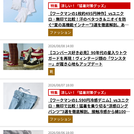
特集
涼しい！「猛暑対策グッズ」
【ワークマンの1枚約495円神作】vsユニク
ロ・無印で比較！汗のベタつき＆ニオイを防
ぐ“夏の高機能インナー”3選を徹底解剖。あな
たに最適な1着は？
ファッション
2026/08/08 14:00
【コンバース好き必見】90年代の星入りトウ
ガードを再現！ヴィンテージ顔の「ワンスタ
ー」が履き心地もアップデート
靴
2026/08/07 18:00
特集
涼しい！「猛暑対策グッズ」
【ワークマンの1,590円冷感デニム】vsユニク
ロ・無印で比較！猛暑を乗り切る“涼感ロング
パンツ”3選を徹底解剖。接触冷感から綿100%
まで決定版
ファッション
2026/08/06 18:00