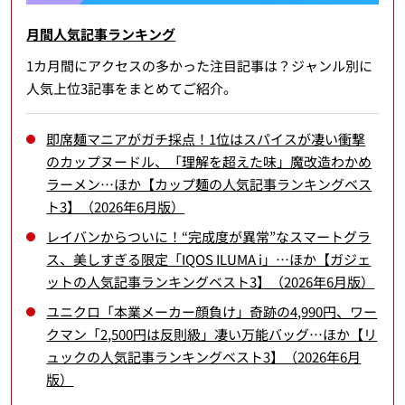
月間人気記事ランキング
1カ月間にアクセスの多かった注目記事は？ジャンル別に
人気上位3記事をまとめてご紹介。
即席麺マニアがガチ採点！1位はスパイスが凄い衝撃
のカップヌードル、「理解を超えた味」魔改造わかめ
ラーメン…ほか【カップ麺の人気記事ランキングベス
ト3】（2026年6月版）
レイバンからついに！“完成度が異常”なスマートグラ
ス、美しすぎる限定「IQOS ILUMA i」…ほか【ガジェ
ットの人気記事ランキングベスト3】（2026年6月版）
ユニクロ「本業メーカー顔負け」奇跡の4,990円、ワー
クマン「2,500円は反則級」凄い万能バッグ…ほか【リ
ュックの人気記事ランキングベスト3】（2026年6月
版）