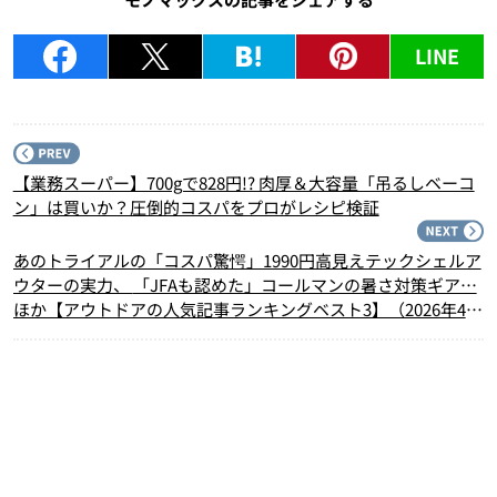
LINE
P
【業務スーパー】700gで828円!? 肉厚＆大容量「吊るしベーコ
ン」は買いか？圧倒的コスパをプロがレシピ検証
N
あのトライアルの「コスパ驚愕」1990円高見えテックシェルア
ウターの実力、 「JFAも認めた」コールマンの暑さ対策ギア…
ほか【アウトドアの人気記事ランキングベスト3】（2026年4月
版）