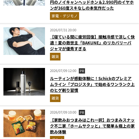
円のノイキャンヘッドホン＆2,990円のイヤホ
ンが360度スキなしの本気作だった
家電・デジモノ
2026/07/31 20:00
【寝ている間に疲労回復】接触冷感で涼しく快
適！夏の救世主「BAKUNE」のリカバリーパ
ジャマが優秀すぎる
雑貨
2026/07/09 12:00
PR
ルーティンが感動体験に！Schickのプレミア
ムライン「プロジスタ」で始めるワンランク上
のヒゲ剃り習慣
雑貨
2026/07/09 10:00
PR
【家飲みおつまみはこれ一択】おつまみスナッ
ク不二家「ホームサクッと」で簡単＆極上の家
飲み体験