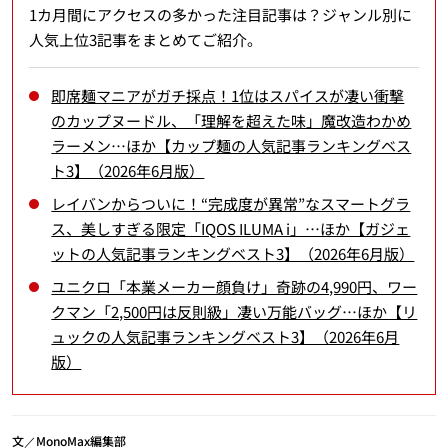
1カ月間にアクセスの多かった注目記事は？ジャンル別に
人気上位3記事をまとめてご紹介。
即席麺マニアがガチ採点！1位はスパイスが凄い衝撃
のカップヌードル、「理解を超えた味」魔改造わかめ
ラーメン…ほか【カップ麺の人気記事ランキングベス
ト3】（2026年6月版）
レイバンからついに！“完成度が異常”なスマートグラ
ス、美しすぎる限定「IQOS ILUMA i」…ほか【ガジェ
ットの人気記事ランキングベスト3】（2026年6月版）
ユニクロ「本業メーカー顔負け」奇跡の4,990円、ワー
クマン「2,500円は反則級」凄い万能バッグ…ほか【リ
ュックの人気記事ランキングベスト3】（2026年6月
版）
文／MonoMax編集部