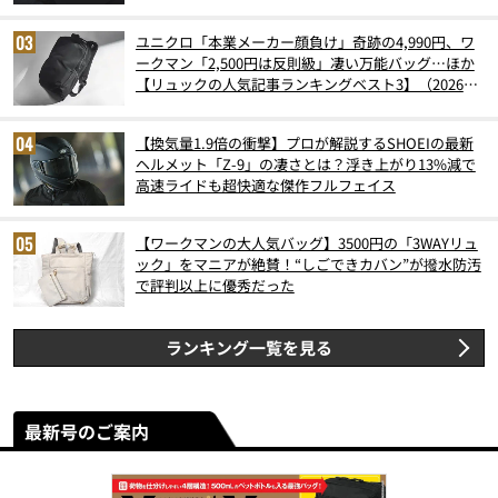
ユニクロ「本業メーカー顔負け」奇跡の4,990円、ワ
ークマン「2,500円は反則級」凄い万能バッグ…ほか
【リュックの人気記事ランキングベスト3】（2026年
6月版）
【換気量1.9倍の衝撃】プロが解説するSHOEIの最新
ヘルメット「Z-9」の凄さとは？浮き上がり13%減で
高速ライドも超快適な傑作フルフェイス
【ワークマンの大人気バッグ】3500円の「3WAYリュ
ック」をマニアが絶賛！“しごできカバン”が撥水防汚
で評判以上に優秀だった
ランキング一覧を見る
最新号のご案内