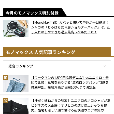
今月のモノマックス特別付録
【MonoMax付録】ガバッと開いて中身が一目瞭然！
シャカの「じゃばら式４層ショルダーバッグ」は、出
し入れのしやすさも過去最高レベルだった！
モノマックス 人気記事ランキング
【ワークマンの1,590円冷感デニム】vsユニクロ・無
印で比較！猛暑を乗り切る“涼感ロングパンツ”3選を
徹底解剖。接触冷感から綿100%まで決定版
【汗だく通勤からの解放】ユニクロのポロシャツが夏
ビジネスの大正解！オリヒカの透け防止シャツも優
秀。酷暑も涼しい顔で働ける超快適ウエアの実力