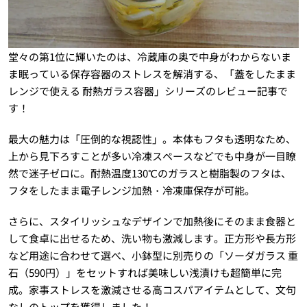
堂々の第1位に輝いたのは、冷蔵庫の奥で中身がわからないま
ま眠っている保存容器のストレスを解消する、「蓋をしたまま
レンジで使える 耐熱ガラス容器」シリーズのレビュー記事で
す！
最大の魅力は「圧倒的な視認性」。本体もフタも透明なため、
上から見下ろすことが多い冷凍スペースなどでも中身が一目瞭
然で迷子ゼロに。耐熱温度130℃のガラスと樹脂製のフタは、
フタをしたまま電子レンジ加熱・冷凍庫保存が可能。
さらに、スタイリッシュなデザインで加熱後にそのまま食器と
して食卓に出せるため、洗い物も激減します。正方形や長方形
など用途に合わせて選べ、小鉢型に別売りの「ソーダガラス 重
石（590円）」をセットすれば美味しい浅漬けも超簡単に完
成。家事ストレスを激減させる高コスパアイテムとして、文句
なしのトップを獲得しました！