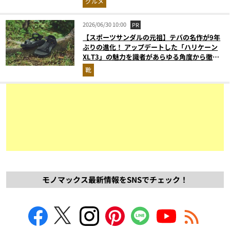
グルメ
2026/06/30 10:00
PR
【スポーツサンダルの元祖】テバの名作が9年
ぶりの進化！ アップデートした「ハリケーン
XLT3」の魅力を識者があらゆる角度から徹底
解説！
靴
モノマックス最新情報をSNSでチェック！