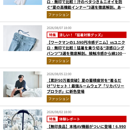
ロ・無印で比較！汗のベタつき＆ニオイを防
ぐ“夏の高機能インナー”3選を徹底解剖。あな
たに最適な1着は？
ファッション
2026/08/07 18:00
特集
涼しい！「猛暑対策グッズ」
【ワークマンの1,590円冷感デニム】vsユニク
ロ・無印で比較！猛暑を乗り切る“涼感ロング
パンツ”3選を徹底解剖。接触冷感から綿100%
まで決定版
ファッション
2026/08/05 22:00
【累計50万着突破】夏の蓄積疲労を“着るだ
け”リセット！最強ルームウェア「リカバリー
プロラボ」に新色登場
ファッション
2026/08/02 18:00
特集
体験レポート
【無印良品】本格AV機器がついに登場！6,990