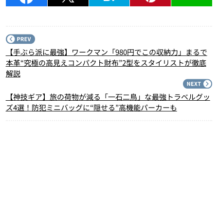
P
【手ぶら派に最強】ワークマン「980円でこの収納力」まるで
本革“究極の高見えコンパクト財布”2型をスタイリストが徹底
解説
N
【神技ギア】旅の荷物が減る「一石二鳥」な最強トラベルグッ
ズ4選！防犯ミニバッグに“隠せる”高機能パーカーも