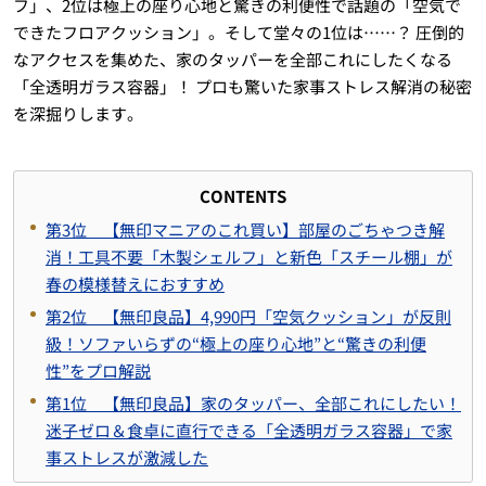
フ」、2位は極上の座り心地と驚きの利便性で話題の「空気で
できたフロアクッション」。そして堂々の1位は……？ 圧倒的
なアクセスを集めた、家のタッパーを全部これにしたくなる
「全透明ガラス容器」！ プロも驚いた家事ストレス解消の秘密
を深掘りします。
CONTENTS
第3位 【無印マニアのこれ買い】部屋のごちゃつき解
消！工具不要「木製シェルフ」と新色「スチール棚」が
春の模様替えにおすすめ
第2位 【無印良品】4,990円「空気クッション」が反則
級！ソファいらずの“極上の座り心地”と“驚きの利便
性”をプロ解説
第1位 【無印良品】家のタッパー、全部これにしたい！
迷子ゼロ＆食卓に直行できる「全透明ガラス容器」で家
事ストレスが激減した