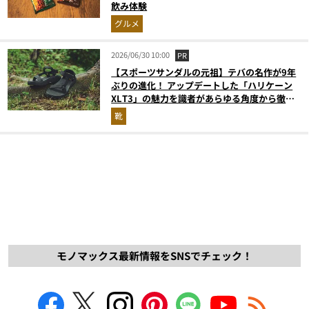
飲み体験
グルメ
2026/06/30 10:00
PR
【スポーツサンダルの元祖】テバの名作が9年
ぶりの進化！ アップデートした「ハリケーン
XLT3」の魅力を識者があらゆる角度から徹底
解説！
靴
モノマックス最新情報をSNSでチェック！