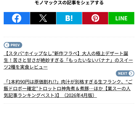
モノマックスの記事をシェアする
LINE
P
【スタバ“ホイップなし”新作フラぺ】大人の極上デザート誕
生！苦さと甘さが絶妙すぎる「もったいないバナナ」のスイー
ツ2種を実食レビュー
N
「1本約90円は原価割れ!?」肉汁が別格すぎる生フランク、“ご
飯ドロボー確定”トロットロ神角煮＆煮豚…ほか【業スーの人
気記事ランキングベスト3】（2026年4月版）