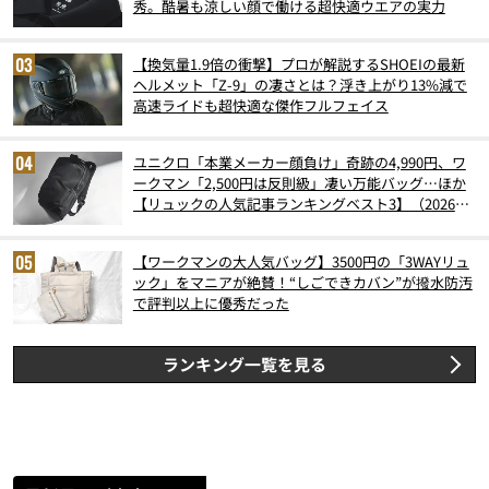
秀。酷暑も涼しい顔で働ける超快適ウエアの実力
【換気量1.9倍の衝撃】プロが解説するSHOEIの最新
ヘルメット「Z-9」の凄さとは？浮き上がり13%減で
高速ライドも超快適な傑作フルフェイス
ユニクロ「本業メーカー顔負け」奇跡の4,990円、ワ
ークマン「2,500円は反則級」凄い万能バッグ…ほか
【リュックの人気記事ランキングベスト3】（2026年
6月版）
【ワークマンの大人気バッグ】3500円の「3WAYリュ
ック」をマニアが絶賛！“しごできカバン”が撥水防汚
で評判以上に優秀だった
ランキング一覧を見る