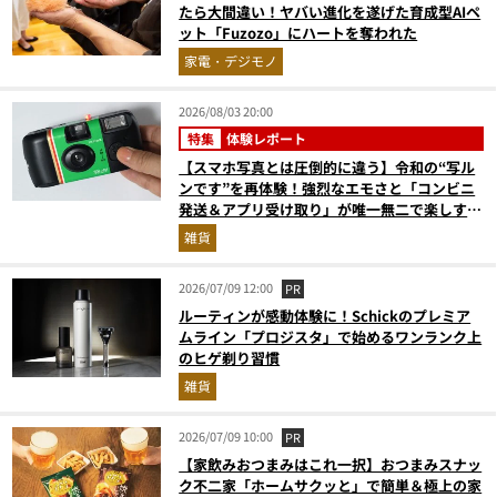
たら大間違い！ヤバい進化を遂げた育成型AIペ
ット「Fuzozo」にハートを奪われた
家電・デジモノ
2026/08/03 20:00
特集
体験レポート
【スマホ写真とは圧倒的に違う】令和の“写ル
ンです”を再体験！強烈なエモさと「コンビニ
発送＆アプリ受け取り」が唯一無二で楽しすぎ
た
雑貨
2026/07/09 12:00
PR
ルーティンが感動体験に！Schickのプレミア
ムライン「プロジスタ」で始めるワンランク上
のヒゲ剃り習慣
雑貨
2026/07/09 10:00
PR
【家飲みおつまみはこれ一択】おつまみスナッ
ク不二家「ホームサクッと」で簡単＆極上の家