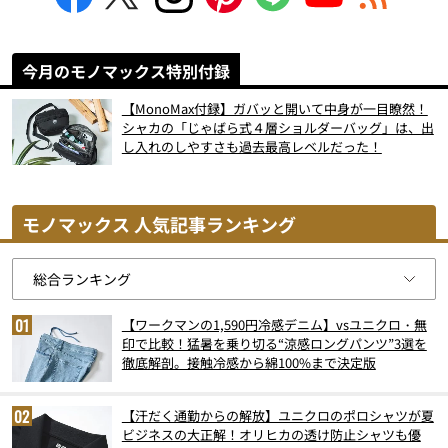
今月のモノマックス特別付録
【MonoMax付録】ガバッと開いて中身が一目瞭然！
シャカの「じゃばら式４層ショルダーバッグ」は、出
し入れのしやすさも過去最高レベルだった！
モノマックス 人気記事ランキング
【ワークマンの1,590円冷感デニム】vsユニクロ・無
印で比較！猛暑を乗り切る“涼感ロングパンツ”3選を
徹底解剖。接触冷感から綿100%まで決定版
【汗だく通勤からの解放】ユニクロのポロシャツが夏
ビジネスの大正解！オリヒカの透け防止シャツも優