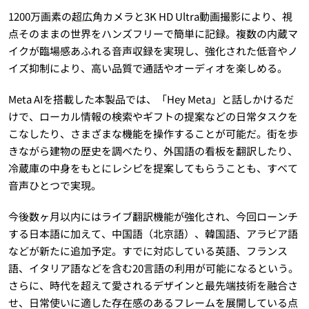
1200万画素の超広角カメラと3K HD Ultra動画撮影により、視
点そのままの世界をハンズフリーで簡単に記録。複数の内蔵マ
イクが臨場感あふれる音声収録を実現し、強化された低音やノ
イズ抑制により、高い品質で通話やオーディオを楽しめる。
Meta AIを搭載した本製品では、「Hey Meta」と話しかけるだ
けで、ローカル情報の検索やギフトの提案などの日常タスクを
こなしたり、さまざまな機能を操作することが可能だ。街を歩
きながら建物の歴史を調べたり、外国語の看板を翻訳したり、
冷蔵庫の中身をもとにレシピを提案してもらうことも、すべて
音声ひとつで実現。
今後数ヶ月以内にはライブ翻訳機能が強化され、今回ローンチ
する日本語に加えて、中国語（北京語）、韓国語、アラビア語
などが新たに追加予定。すでに対応している英語、フランス
語、イタリア語などを含む20言語の利用が可能になるという。
さらに、時代を超えて愛されるデザインと最先端技術を融合さ
せ、日常使いに適した存在感のあるフレームを展開している点