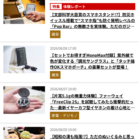
特集
体験レポート
【文部科学大臣賞のスマホスタンド!?】防災ホ
イッスル搭載で“スマホ指”も防ぐ発明レベルの
「Pop Bar」の無敵さを実体験。ただのガジェ
ットじゃない！
雑貨
2026/08/08 17:00
【セットでお得すぎMonoMax付録】紫外線で
色が変化する「調光サングラス」と「タッチ操
作OKスマホポーチ」の豪華セットが登場！
雑貨
2026/08/07 19:00
【片耳5.1gの無重力体験】ファーウェイ
「FreeClip 2S」を試聴してみたら衝撃的だっ
た…最新イヤーカフ型イヤホンの着け心地とAI
技術に感動
家電・デジモノ
2026/08/05 19:00
【昭和の漢も陥落!?】ただのぬいぐるみと思っ