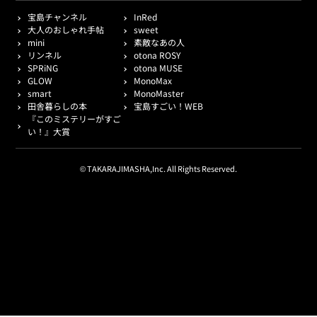
宝島チャンネル
InRed
大人のおしゃれ手帖
sweet
mini
素敵なあの人
リンネル
otona ROSY
SPRiNG
otona MUSE
GLOW
MonoMax
smart
MonoMaster
田舎暮らしの本
宝島すごい！WEB
『このミステリーがすご
い！』大賞
© TAKARAJIMASHA,Inc. All Rights Reserved.