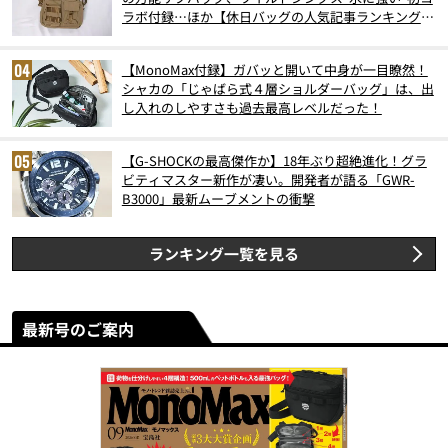
ラボ付録…ほか【休日バッグの人気記事ランキングベ
スト3】（2026年6月版）
【MonoMax付録】ガバッと開いて中身が一目瞭然！
シャカの「じゃばら式４層ショルダーバッグ」は、出
し入れのしやすさも過去最高レベルだった！
【G-SHOCKの最高傑作か】18年ぶり超絶進化！グラ
ビティマスター新作が凄い。開発者が語る「GWR-
B3000」最新ムーブメントの衝撃
ランキング一覧を見る
最新号のご案内