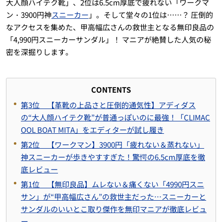
大人顔ハイテク靴」、2位は6.5cm厚底で疲れない「ワークマ
ン・3900円神
スニーカー
」。そして堂々の1位は……？ 圧倒的
なアクセスを集めた、甲高幅広さんの救世主となる無印良品の
「4,990円スニーカーサンダル」！ マニアが絶賛した人気の秘
密を深掘りします。
CONTENTS
第3位 【革靴の上品さと圧倒的通気性】アディダス
の“大人顔ハイテク靴”が普通っぽいのに最強！「CLIMAC
OOL BOAT MITA」をエディターが試し履き
第2位 【ワークマン】3900円「疲れない＆蒸れない」
神スニーカーが歩きやすすぎた！驚愕の6.5cm厚底を徹
底レビュー
第1位 【無印良品】ムレない＆痛くない「4990円スニ
サン」が“甲高幅広さん”の救世主だった…スニーカーと
サンダルのいいとこ取り傑作を無印マニアが徹底レビュ
ー