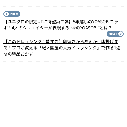
P
【ユニクロの限定UTに待望第二弾】5年越しのYOASOBIコラ
ボ！4人のクリエイターが表現する“今のYOASOBI”とは？
N
【このドレッシング万能すぎ】卵焼きからあんかけ唐揚げま
で！プロが教える「紀ノ国屋の人気ドレッシング」で作る1週
間の絶品おかず