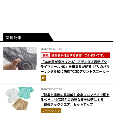
関連記事
2026/08/06 18:00
特集
編集長が注目する新作「コレ買いです」
【360°風が突き抜ける】アディダス最新「ク
ライマクール 4D」を編集長が絶賛！“リカバリ
ーサンダル級に快適”な3Dプリントスニーカー
『コレ買いです』Vol.173
靴
2026/08/04 20:00
【酷暑と豪雨の最適解】全身コロンビアで揃え
るべき！40℃超えの過酷な夏を快適にする
「最強テックウエア」セットアップ
ファッション