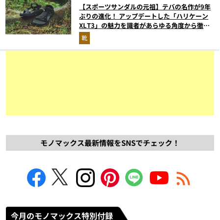
【スポーツサンダルの元祖】テバの名作が9年
ぶりの進化！ アップデートした「ハリケーン
XLT3」の魅力を識者があらゆる角度から徹底
解説！
靴
モノマックス最新情報をSNSでチェック！
今月のモノマックス特別付録