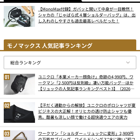
【MonoMax付録】ガバッと開いて中身が一目瞭然！
シャカの「じゃばら式４層ショルダーバッグ」は、出
し入れのしやすさも過去最高レベルだった！
モノマックス 人気記事ランキング
ユニクロ「本業メーカー顔負け」奇跡の4,990円、ワ
ークマン「2,500円は反則級」凄い万能バッグ…ほか
【リュックの人気記事ランキングベスト3】（2026年
6月版）
【汗だく通勤からの解放】ユニクロのポロシャツが夏
ビジネスの大正解！オリヒカの透け防止シャツも優
秀。酷暑も涼しい顔で働ける超快適ウエアの実力
ワークマン「ショルダー⇔リュックに変形」2,900円
の万能サブバッグ、ワイルドシングス“水に強い”初コ