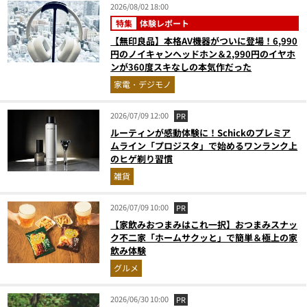
2026/08/02 18:00
特集
体験レポート
【無印良品】本格AV機器がついに登場！6,990
円のノイキャンヘッドホン＆2,990円のイヤホ
ンが360度スキなしの本気作だった
家電・デジモノ
2026/07/09 12:00
PR
ルーティンが感動体験に！Schickのプレミア
ムライン「プロジスタ」で始めるワンランク上
のヒゲ剃り習慣
雑貨
2026/07/09 10:00
PR
【家飲みおつまみはこれ一択】おつまみスナッ
ク不二家「ホームサクッと」で簡単＆極上の家
飲み体験
グルメ
2026/06/30 10:00
PR