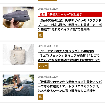
2026/08/04 18:00
特集
"鉄板スニーカー"試し履き
【Onの究極の1足】PAFデザインの「クラウド
ブーム」を試し履き。街履きにも最適！カーボ
ン搭載で“走れるハイテク靴”の最高峰
靴
2026/08/03 18:00
【ワークマンの大人気バッグ】3500円の
「3WAYリュック」をマニアが絶賛！“しごで
きカバン”が撥水防汚で評判以上に優秀だった
バッグ
2026/08/02 19:00
【仕事帰りのランから街歩きまで】最新アッパ
ーでさらに進化！アルトラ「エスカランテ 5」
はあらゆるシーンに寄り添う大人の相棒だ
靴