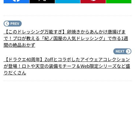
P
【このドレッシング万能すぎ】卵焼きからあんかけ唐揚げま
で！プロが教える「紀ノ国屋の人気ドレッシング」で作る1週
間の絶品おかず
N
【ドラクエ40周年】Zoffとコラボしたアイウェアコレクション
が登場！ロトや天空の装備モチーフ＆Web限定シリーズなど盛
りだくさん