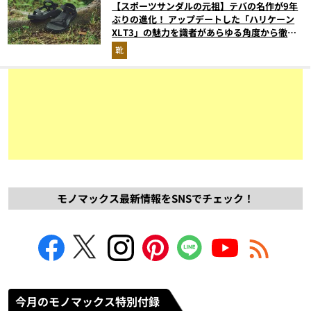
【スポーツサンダルの元祖】テバの名作が9年
ぶりの進化！ アップデートした「ハリケーン
XLT3」の魅力を識者があらゆる角度から徹底
解説！
靴
モノマックス最新情報をSNSでチェック！
今月のモノマックス特別付録