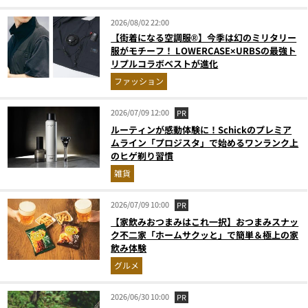
2026/08/02 22:00
【街着になる空調服®】今季は幻のミリタリー
服がモチーフ！ LOWERCASE×URBSの最強ト
リプルコラボベストが進化
ファッション
2026/07/09 12:00
PR
ルーティンが感動体験に！Schickのプレミア
ムライン「プロジスタ」で始めるワンランク上
のヒゲ剃り習慣
雑貨
2026/07/09 10:00
PR
【家飲みおつまみはこれ一択】おつまみスナッ
ク不二家「ホームサクッと」で簡単＆極上の家
飲み体験
グルメ
2026/06/30 10:00
PR