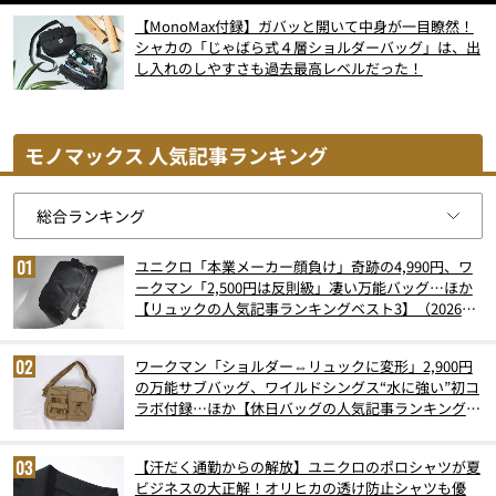
【MonoMax付録】ガバッと開いて中身が一目瞭然！
シャカの「じゃばら式４層ショルダーバッグ」は、出
し入れのしやすさも過去最高レベルだった！
モノマックス 人気記事ランキング
ユニクロ「本業メーカー顔負け」奇跡の4,990円、ワ
ークマン「2,500円は反則級」凄い万能バッグ…ほか
【リュックの人気記事ランキングベスト3】（2026年
6月版）
ワークマン「ショルダー⇔リュックに変形」2,900円
の万能サブバッグ、ワイルドシングス“水に強い”初コ
ラボ付録…ほか【休日バッグの人気記事ランキングベ
スト3】（2026年6月版）
【汗だく通勤からの解放】ユニクロのポロシャツが夏
ビジネスの大正解！オリヒカの透け防止シャツも優