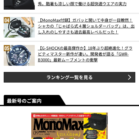
秀。酷暑も涼しい顔で働ける超快適ウエアの実力
【MonoMax付録】ガバッと開いて中身が一目瞭然！
シャカの「じゃばら式４層ショルダーバッグ」は、出
し入れのしやすさも過去最高レベルだった！
【G-SHOCKの最高傑作か】18年ぶり超絶進化！グラ
ビティマスター新作が凄い。開発者が語る「GWR-
B3000」最新ムーブメントの衝撃
ランキング一覧を見る
最新号のご案内