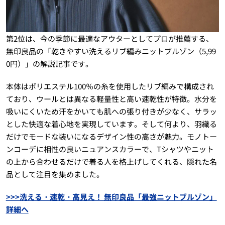
第2位は、今の季節に最適なアウターとしてプロが推薦する、
無印良品の「乾きやすい洗えるリブ編みニットブルゾン（5,99
0円）」の解説記事です。
本体はポリエステル100％の糸を使用したリブ編みで構成され
ており、ウールとは異なる軽量性と高い速乾性が特徴。水分を
吸いにくいため汗をかいても肌への張り付きが少なく、サラッ
とした快適な着心地を実現しています。そして何より、羽織る
だけでモードな装いになるデザイン性の高さが魅力。モノトー
ンコーデに相性の良いニュアンスカラーで、Tシャツやニット
の上から合わせるだけで着る人を格上げしてくれる、隠れた名
品として注目を集めました。
>>>洗える・速乾・高見え！ 無印良品「最強ニットブルゾン」
詳細へ