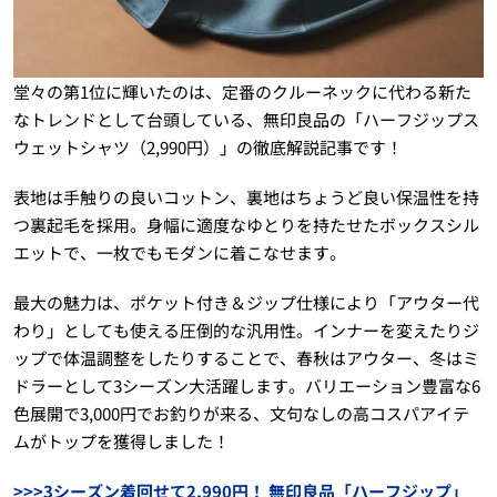
堂々の第1位に輝いたのは、定番のクルーネックに代わる新た
なトレンドとして台頭している、無印良品の「ハーフジップス
ウェットシャツ（2,990円）」の徹底解説記事です！
表地は手触りの良いコットン、裏地はちょうど良い保温性を持
つ裏起毛を採用。身幅に適度なゆとりを持たせたボックスシル
エットで、一枚でもモダンに着こなせます。
最大の魅力は、ポケット付き＆ジップ仕様により「アウター代
わり」としても使える圧倒的な汎用性。インナーを変えたりジ
ップで体温調整をしたりすることで、春秋はアウター、冬はミ
ドラーとして3シーズン大活躍します。バリエーション豊富な6
色展開で3,000円でお釣りが来る、文句なしの高コスパアイテ
ムがトップを獲得しました！
>>>3シーズン着回せて2,990円！ 無印良品「ハーフジップ」