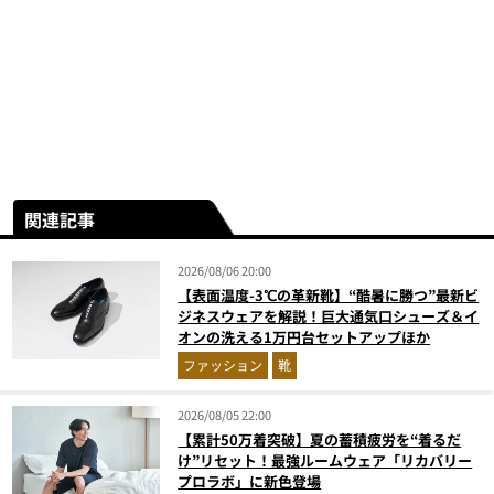
関連記事
2026/08/06 20:00
【表面温度-3℃の革新靴】“酷暑に勝つ”最新ビ
ジネスウェアを解説！巨大通気口シューズ＆イ
オンの洗える1万円台セットアップほか
ファッション
靴
2026/08/05 22:00
【累計50万着突破】夏の蓄積疲労を“着るだ
け”リセット！最強ルームウェア「リカバリー
プロラボ」に新色登場