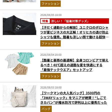
ファッション
2026/08/05 18:00
特集
涼しい！「猛暑対策グッズ」
【汗だく通勤からの解放】ユニクロのポロシャ
ツが夏ビジネスの大正解！オリヒカの透け防止
シャツも優秀。酷暑も涼しい顔で働ける超快適
ウエアの実力
ファッション
2026/08/04 20:00
【酷暑と豪雨の最適解】全身コロンビアで揃え
るべき！40℃超えの過酷な夏を快適にする
「最強テックウエア」セットアップ
ファッション
2026/08/03 18:00
【ワークマンの大人気バッグ】3500円の
「3WAYリュック」をマニアが絶賛！“しごで
きカバン”が撥水防汚で評判以上に優秀だった
バッグ