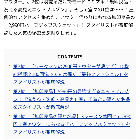
アウター」、2位は羽織るだけでモードにキマる「無印良品・
洗える高見えニットブルゾン」。そして堂々の1位は……？ 圧
倒的なアクセスを集めた、アウター代わりにもなる無印良品の
「2,990円ハーフジップスウェット」！ スタイリストが徹底解
説した人気の秘密を深掘りします。
CONTENTS
第3位 【ワークマンの2900円アウターが凄すぎ】10機
能搭載!? 100回洗っても水弾く「最強ソフトシェル」を
スタイリストが徹底解説
第2位 【無印良品】5990円の最強すぎるニットブルゾ
ン！「洗える・速乾・高見え」春こそ着たい隠れた名品
をスタイリストが徹底解説
第1位 【無印良品の隠れ名品】3シーズン着回せて2990
円！春アウターにもなる「ハーフジップスウェット」を
スタイリストが徹底解説