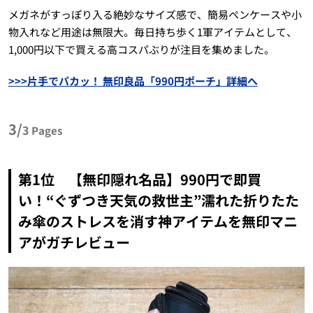
メガネがすっぽり入る絶妙なサイズ感で、簡易ペンケースや小
物入れなど用途は無限大。毎日持ち歩く1軍アイテムとして、
1,000円以下で買える高コスパぶりが注目を集めました。
>>>片手でパカッ！ 無印良品「990円ポーチ」詳細へ
3/
3
Pages
第1位 【無印隠れ名品】990円で即買
い！“ぐずつき天気の救世主”濡れた折りたた
み傘のストレスを消す神アイテムを無印マニ
アがガチレビュー