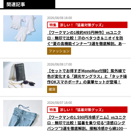
関連記事
2026/08/08 18:00
特集
涼しい！「猛暑対策グッズ」
【ワークマンの1枚約495円神作】vsユニク
ロ・無印で比較！汗のベタつき＆ニオイを防
ぐ“夏の高機能インナー”3選を徹底解剖。あな
たに最適な1着は？
ファッション
2026/08/08 17:00
【セットでお得すぎMonoMax付録】紫外線で
色が変化する「調光サングラス」と「タッチ操
作OKスマホポーチ」の豪華セットが登場！
雑貨
2026/08/07 18:00
特集
涼しい！「猛暑対策グッズ」
【ワークマンの1,590円冷感デニム】vsユニク
ロ・無印で比較！猛暑を乗り切る“涼感ロング
パンツ”3選を徹底解剖。接触冷感から綿100%