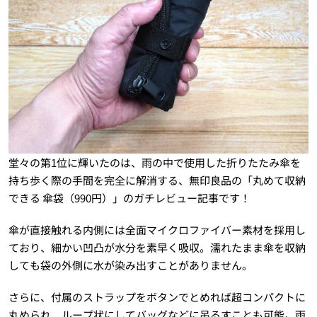
堂々の第1位に輝いたのは、雨の中で使用した折りたたみ傘を
持ち歩く際の手間を完全に解消する、無印良品の「丸めて収納
できる 傘袋（990円）」のガチレビュー記事です！
傘が直接触れる内側には全面マイクロファイバー素材を採用し
ており、細かい凹凸が水分を素早く吸収。濡れたまま傘を収納
しても袋の外側に水が染み出すことがありません。
さらに、付属のストラップをボタンでとめれば超コンパクトに
丸められ、ループ状にしてバッグなどに吊るすことも可能。雨