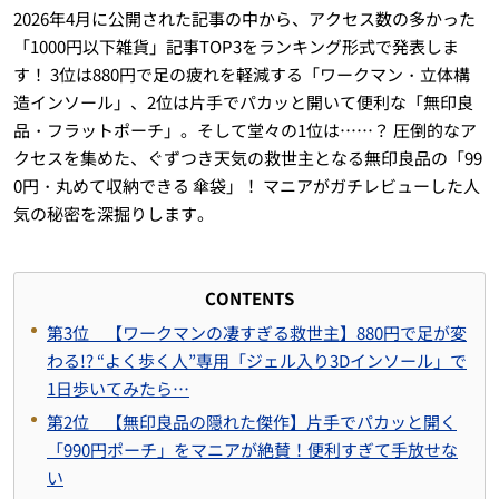
2026年4月に公開された記事の中から、アクセス数の多かった
「1000円以下雑貨」記事TOP3をランキング形式で発表しま
す！ 3位は880円で足の疲れを軽減する「ワークマン・立体構
造インソール」、2位は片手でパカッと開いて便利な「無印良
品・フラットポーチ」。そして堂々の1位は……？ 圧倒的なア
クセスを集めた、ぐずつき天気の救世主となる無印良品の「99
0円・丸めて収納できる 傘袋」！ マニアがガチレビューした人
気の秘密を深掘りします。
CONTENTS
第3位 【ワークマンの凄すぎる救世主】880円で足が変
わる!? “よく歩く人”専用「ジェル入り3Dインソール」で
1日歩いてみたら…
第2位 【無印良品の隠れた傑作】片手でパカッと開く
「990円ポーチ」をマニアが絶賛！便利すぎて手放せな
い