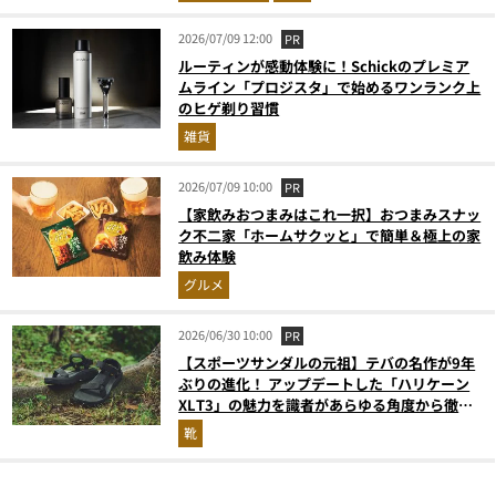
2026/07/09 12:00
PR
ルーティンが感動体験に！Schickのプレミア
ムライン「プロジスタ」で始めるワンランク上
のヒゲ剃り習慣
雑貨
2026/07/09 10:00
PR
【家飲みおつまみはこれ一択】おつまみスナッ
ク不二家「ホームサクッと」で簡単＆極上の家
飲み体験
グルメ
2026/06/30 10:00
PR
【スポーツサンダルの元祖】テバの名作が9年
ぶりの進化！ アップデートした「ハリケーン
XLT3」の魅力を識者があらゆる角度から徹底
解説！
靴