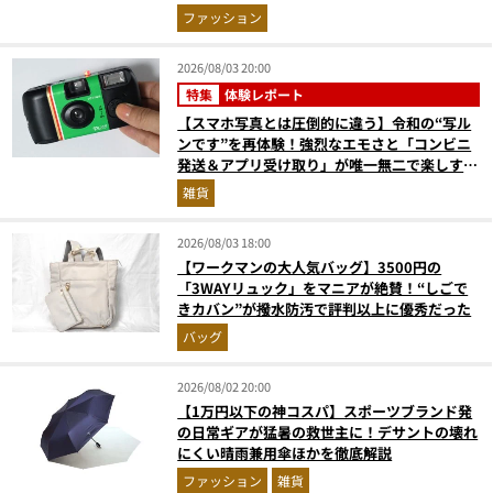
まで決定版
ファッション
2026/08/03 20:00
特集
体験レポート
【スマホ写真とは圧倒的に違う】令和の“写ル
ンです”を再体験！強烈なエモさと「コンビニ
発送＆アプリ受け取り」が唯一無二で楽しすぎ
た
雑貨
2026/08/03 18:00
【ワークマンの大人気バッグ】3500円の
「3WAYリュック」をマニアが絶賛！“しごで
きカバン”が撥水防汚で評判以上に優秀だった
バッグ
2026/08/02 20:00
【1万円以下の神コスパ】スポーツブランド発
の日常ギアが猛暑の救世主に！デサントの壊れ
にくい晴雨兼用傘ほかを徹底解説
ファッション
雑貨