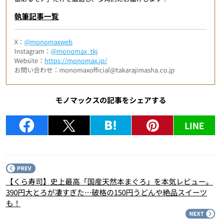
執筆記事一覧
X：
@monomaxweb
Instagram：
@monomax_tkj
Website：
https://monomax.jp/
お問い合わせ：monomaxofficial@takarajimasha.co.jp
モノマックスの記事をシェアする
LINE
P
【くら寿司】史上最高「国産天然本まぐろ」を本気レビュー。
390円大とろが凄すぎた…破格の150円うどんや絶品スイーツ
も！
N