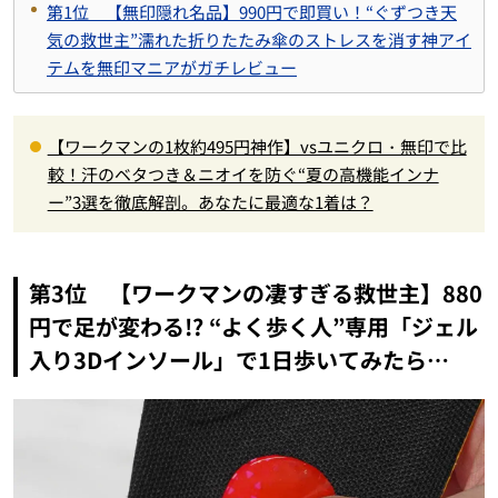
第1位 【無印隠れ名品】990円で即買い！“ぐずつき天
気の救世主”濡れた折りたたみ傘のストレスを消す神アイ
テムを無印マニアがガチレビュー
【ワークマンの1枚約495円神作】vsユニクロ・無印で比
較！汗のベタつき＆ニオイを防ぐ“夏の高機能インナ
ー”3選を徹底解剖。あなたに最適な1着は？
第3位 【ワークマンの凄すぎる救世主】880
円で足が変わる!? “よく歩く人”専用「ジェル
入り3Dインソール」で1日歩いてみたら…