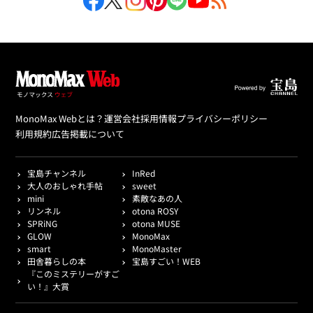
MonoMax Webとは？
運営会社
採用情報
プライバシーポリシー
利用規約
広告掲載について
宝島チャンネル
InRed
大人のおしゃれ手帖
sweet
mini
素敵なあの人
リンネル
otona ROSY
SPRiNG
otona MUSE
GLOW
MonoMax
smart
MonoMaster
田舎暮らしの本
宝島すごい！WEB
『このミステリーがすご
い！』大賞