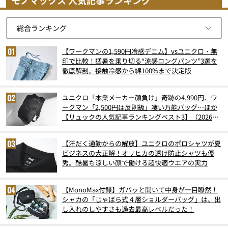
モノマックス 人気記事ランキング
【ワークマンの1,590円冷感デニム】vsユニクロ・無
印で比較！猛暑を乗り切る“涼感ロングパンツ”3選を
徹底解剖。接触冷感から綿100%まで決定版
ユニクロ「本業メーカー顔負け」奇跡の4,990円、ワ
ークマン「2,500円は反則級」凄い万能バッグ…ほか
【リュックの人気記事ランキングベスト3】（2026年
6月版）
【汗だく通勤からの解放】ユニクロのポロシャツが夏
ビジネスの大正解！オリヒカの透け防止シャツも優
秀。酷暑も涼しい顔で働ける超快適ウエアの実力
【MonoMax付録】ガバッと開いて中身が一目瞭然！
シャカの「じゃばら式４層ショルダーバッグ」は、出
し入れのしやすさも過去最高レベルだった！