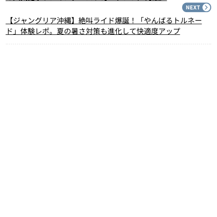
N
【ジャングリア沖縄】絶叫ライド爆誕！「やんばるトルネー
ド」体験レポ。夏の暑さ対策も進化して快適度アップ