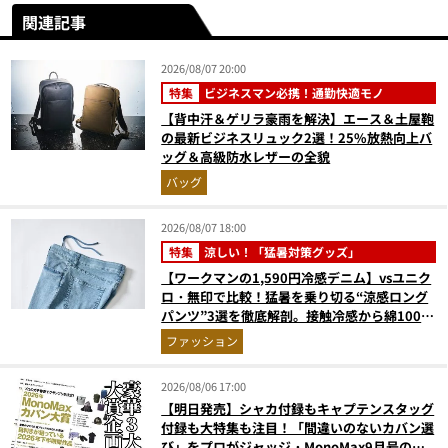
関連記事
2026/08/07 20:00
特集
ビジネスマン必携！通勤快適モノ
【背中汗＆ゲリラ豪雨を解決】エース＆土屋鞄
の最新ビジネスリュック2選！25%放熱向上バ
ッグ＆高級防水レザーの全貌
バッグ
2026/08/07 18:00
特集
涼しい！「猛暑対策グッズ」
【ワークマンの1,590円冷感デニム】vsユニク
ロ・無印で比較！猛暑を乗り切る“涼感ロング
パンツ”3選を徹底解剖。接触冷感から綿100%
まで決定版
ファッション
2026/08/06 17:00
【明日発売】シャカ付録もキャプテンスタッグ
付録も大特集も注目！「間違いのないカバン選
び」をプロがジャッジ・MonoMax9月号の目