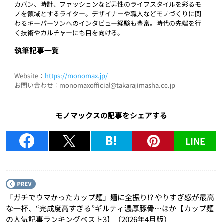
カバン、時計、ファッションなど男性のライフスタイルを彩るモ
ノを領域とするライター。デザイナーや職人などモノづくりに関
わるキーパーソンへのインタビュー経験も豊富。時代の先端を行
く技術やカルチャーにも目を向ける。
執筆記事一覧
Website：
https://monomax.jp/
お問い合わせ：monomaxofficial@takarajimasha.co.jp
モノマックスの記事をシェアする
LINE
P
「ガチでウマかったカップ麺」麺に全振り!? やりすぎ感が最高
な一杯、“完成度高すぎる”ギルティ濃厚豚骨…ほか【カップ麺
の人気記事ランキングベスト3】（2026年4月版）