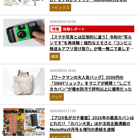
次を公開
トピックス
2026/08/03 20:00
特集
体験レポート
【スマホ写真とは圧倒的に違う】令和の“写ル
ンです”を再体験！強烈なエモさと「コンビニ
発送＆アプリ受け取り」が唯一無二で楽しすぎ
た
雑貨
2026/08/03 18:00
【ワークマンの大人気バッグ】3500円の
「3WAYリュック」をマニアが絶賛！“しごで
きカバン”が撥水防汚で評判以上に優秀だった
バッグ
2026/08/03 17:00
【プロ9名がガチ審査】2026年の最高カバンは
どれだ!? 「カバン大賞」ほか注目企画満載の
MonoMax9月号＆増刊の表紙を速報
トピックス