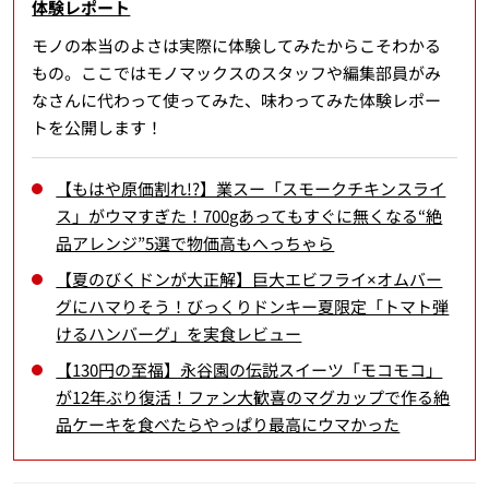
体験レポート
モノの本当のよさは実際に体験してみたからこそわかる
もの。ここではモノマックスのスタッフや編集部員がみ
なさんに代わって使ってみた、味わってみた体験レポー
トを公開します！
【もはや原価割れ!?】業スー「スモークチキンスライ
ス」がウマすぎた！700gあってもすぐに無くなる“絶
品アレンジ”5選で物価高もへっちゃら
【夏のびくドンが大正解】巨大エビフライ×オムバー
グにハマりそう！びっくりドンキー夏限定「トマト弾
けるハンバーグ」を実食レビュー
【130円の至福】永谷園の伝説スイーツ「モコモコ」
が12年ぶり復活！ファン大歓喜のマグカップで作る絶
品ケーキを食べたらやっぱり最高にウマかった