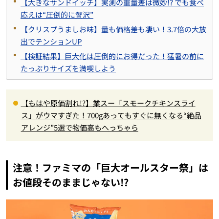
【大きなサンドイッチ】実測の重量差は微妙!? でも食べ
応えは“圧倒的に贅沢”
【クリスプうましお味】量も価格差も凄い！3.7倍の大放
出でテンションUP
【検証結果】巨大化は圧倒的にお得だった！猛暑の前に
たっぷりサイズを満喫しよう
【もはや原価割れ!?】業スー「スモークチキンスライ
ス」がウマすぎた！700gあってもすぐに無くなる“絶品
アレンジ”5選で物価高もへっちゃら
注意！ファミマの「巨大オールスター祭」は
お値段そのままじゃない!?