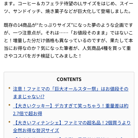
ます。コーヒー＆カフェラテ待望のLLサイズをはじめ、スイー
ツ、サンドイッチ、焼き菓子などが巨大化して登場しました。
既存の14商品が“たっぷりサイズ”になった夢のような企画です
が、一つ注意点が。それは……「お値段そのまま」ではないこ
と！増量した分だけ価格も異なっているのですが、果たして本
当にお得なのか？気になった筆者が、人気商品4種を買って重
さやコスパをガチ検証してみました！
CONTENTS
注意！ファミマの「巨大オールスター祭」はお値段その
ままじゃない!?
【大きいクッキー】デカすぎて笑っちゃう！重量差は約
2.7倍で超お得
【大きいフィナンシェ】ファミマの超名品！2個買うより
全然お得な贅沢サイズ