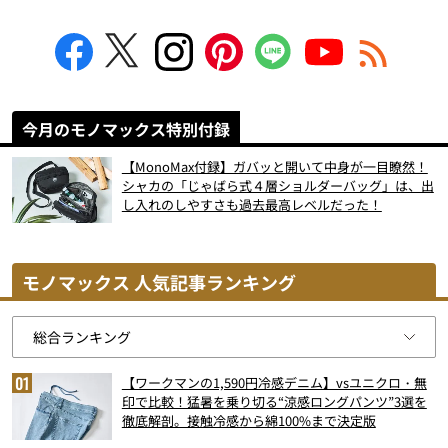
今月のモノマックス特別付録
【MonoMax付録】ガバッと開いて中身が一目瞭然！
シャカの「じゃばら式４層ショルダーバッグ」は、出
し入れのしやすさも過去最高レベルだった！
モノマックス 人気記事ランキング
【ワークマンの1,590円冷感デニム】vsユニクロ・無
印で比較！猛暑を乗り切る“涼感ロングパンツ”3選を
徹底解剖。接触冷感から綿100%まで決定版