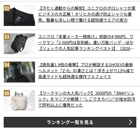
【汗だく通勤からの解放】ユニクロのポロシャツが夏
ビジネスの大正解！オリヒカの透け防止シャツも優
秀。酷暑も涼しい顔で働ける超快適ウエアの実力
ユニクロ「本業メーカー顔負け」奇跡の4,990円、ワ
ークマン「2,500円は反則級」凄い万能バッグ…ほか
【リュックの人気記事ランキングベスト3】（2026年
6月版）
【換気量1.9倍の衝撃】プロが解説するSHOEIの最新
ヘルメット「Z-9」の凄さとは？浮き上がり13%減で
高速ライドも超快適な傑作フルフェイス
【ワークマンの大人気バッグ】3500円の「3WAYリュ
ック」をマニアが絶賛！“しごできカバン”が撥水防汚
で評判以上に優秀だった
ランキング一覧を見る