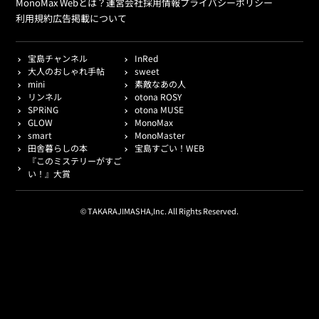
MonoMax Webとは？
運営会社
採用情報
プライバシーポリシー
利用規約
広告掲載について
宝島チャンネル
InRed
大人のおしゃれ手帖
sweet
mini
素敵なあの人
リンネル
otona ROSY
SPRiNG
otona MUSE
GLOW
MonoMax
smart
MonoMaster
田舎暮らしの本
宝島すごい！WEB
『このミステリーがすご
い！』大賞
© TAKARAJIMASHA,Inc. All Rights Reserved.