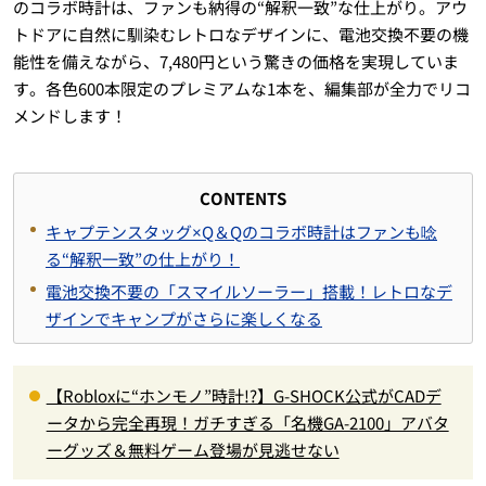
のコラボ時計は、ファンも納得の“解釈一致”な仕上がり。アウ
トドアに自然に馴染むレトロなデザインに、電池交換不要の機
能性を備えながら、7,480円という驚きの価格を実現していま
す。各色600本限定のプレミアムな1本を、編集部が全力でリコ
メンドします！
CONTENTS
キャプテンスタッグ×Q＆Qのコラボ時計はファンも唸
る“解釈一致”の仕上がり！
電池交換不要の「スマイルソーラー」搭載！レトロなデ
ザインでキャンプがさらに楽しくなる
【Robloxに“ホンモノ”時計!?】G-SHOCK公式がCADデ
ータから完全再現！ガチすぎる「名機GA-2100」アバタ
ーグッズ＆無料ゲーム登場が見逃せない