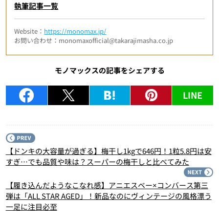
執筆記事一覧
Website：
https://monomax.jp/
お問い合わせ：monomaxofficial@takarajimasha.co.jp
モノマックスの記事をシェアする
LINE
P
【ドンキの大容量が過ぎる】梅干し1kgで646円！1粒5.8円は安
すぎ…でも品質や味は？スーパーの梅干しと比べてみた
N
【履き込んだようなこなれ感】アニエスベー×コンバース第三
弾は「ALL STAR AGED」！新品なのにヴィンテージの風格漂う
一足に注目必至