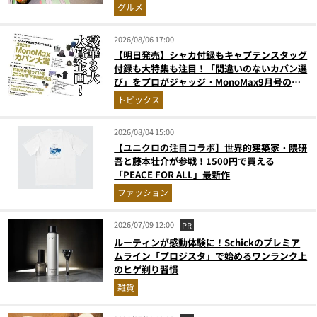
奮間違いなし
グルメ
2026/08/06 17:00
【明日発売】シャカ付録もキャプテンスタッグ
付録も大特集も注目！「間違いのないカバン選
び」をプロがジャッジ・MonoMax9月号の目
次を公開
トピックス
2026/08/04 15:00
【ユニクロの注目コラボ】世界的建築家・隈研
吾と藤本壮介が参戦！1500円で買える
「PEACE FOR ALL」最新作
ファッション
2026/07/09 12:00
PR
ルーティンが感動体験に！Schickのプレミア
ムライン「プロジスタ」で始めるワンランク上
のヒゲ剃り習慣
雑貨