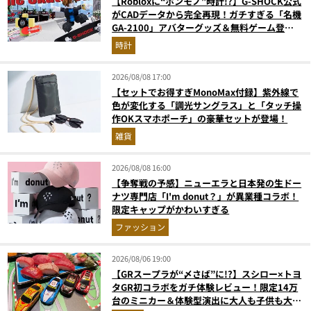
【Robloxに“ホンモノ”時計!?】G-SHOCK公式
がCADデータから完全再現！ガチすぎる「名機
GA-2100」アバターグッズ＆無料ゲーム登場
が見逃せない
時計
2026/08/08 17:00
【セットでお得すぎMonoMax付録】紫外線で
色が変化する「調光サングラス」と「タッチ操
作OKスマホポーチ」の豪華セットが登場！
雑貨
2026/08/08 16:00
【争奪戦の予感】ニューエラと日本発の生ドー
ナツ専門店「I'm donut？」が異業種コラボ！
限定キャップがかわいすぎる
ファッション
2026/08/06 19:00
【GRスープラが“〆さば”に!?】スシロー×トヨ
タGR初コラボをガチ体験レビュー！限定14万
台のミニカー＆体験型演出に大人も子供も大興