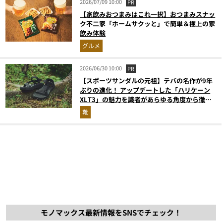
2026/07/09 10:00
PR
【家飲みおつまみはこれ一択】おつまみスナッ
ク不二家「ホームサクッと」で簡単＆極上の家
飲み体験
グルメ
2026/06/30 10:00
PR
【スポーツサンダルの元祖】テバの名作が9年
ぶりの進化！ アップデートした「ハリケーン
XLT3」の魅力を識者があらゆる角度から徹底
解説！
靴
モノマックス最新情報をSNSでチェック！