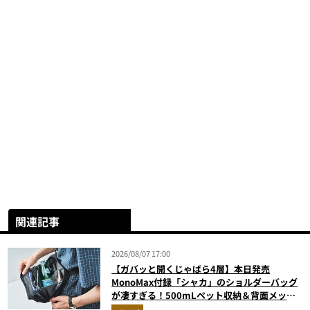
関連記事
2026/08/07 17:00
【ガバッと開くじゃばら4層】本日発売
MonoMax付録「シャカ」のショルダーバッグ
が凄すぎる！500mLペット収納＆背面メッシ
ュでベタつかない