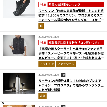
特集
月間人気記事ランキング
ワークマン「昨年の完売作が復活」トレンド感
抜群！2,300円のスニサン、プロが薦めるスニ
ーカーソール搭載“走れるサンダル”…ほか【夏
シューズの人気記事ランキングベスト3】
靴
（2026年6月版）
2026/07/30 18:00
特集
編集長が注目する新作「コレ買いです」
【究極の着るクーラー】ペルチェ×ファンで圧
倒的！スノーピークの冷却ベストを編集長が徹
底レビュー。炎天下でも“寒さ”を味わえる本気
のギア『コレ買いです』Vol.172
アウトドア
ファッション
2026/07/09 12:00
PR
ルーティンが感動体験に！Schickのプレミア
ムライン「プロジスタ」で始めるワンランク上
のヒゲ剃り習慣
雑貨
2026/07/09 10:00
PR