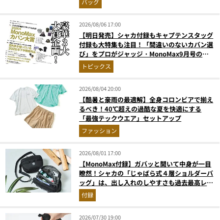
バッグ
2026/08/06 17:00
【明日発売】シャカ付録もキャプテンスタッグ
付録も大特集も注目！「間違いのないカバン選
び」をプロがジャッジ・MonoMax9月号の目
次を公開
トピックス
2026/08/04 20:00
【酷暑と豪雨の最適解】全身コロンビアで揃え
るべき！40℃超えの過酷な夏を快適にする
「最強テックウエア」セットアップ
ファッション
2026/08/01 17:00
【MonoMax付録】ガバッと開いて中身が一目
瞭然！シャカの「じゃばら式４層ショルダーバ
ッグ」は、出し入れのしやすさも過去最高レベ
ルだった！
付録
2026/07/30 19:00