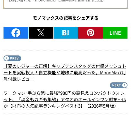
モノマックスの記事をシェアする
LINE
P
【夏のレジャーの正解】キャプテンスタッグの付録メッシュト
ートを実戦投入！自立機能が地味に最高だった。MonoMax7月
号付録レビュー
N
ワークマン“手ぶら派に最強”980円の高見えコンパクトウォレ
ット、「現金もカギも集約」アタオのオールインワン財布…ほ
か【財布の人気記事ランキングベスト3】（2026年5月版）