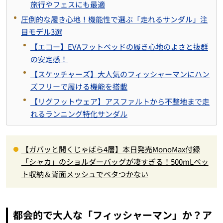
旅行やフェスにも最適
圧倒的な履き心地！機能性で選ぶ「走れるサンダル」注
目モデル3選
【エコー】EVAフットベッドの履き心地のよさと抜群
の安定感！
【スケッチャーズ】大人気のフィッシャーマンにハン
ズフリーで履ける機能を搭載
【リグフットウェア】アスファルトから不整地まで走
れるランニング特化サンダル
【ガバッと開くじゃばら4層】本日発売MonoMax付録
「シャカ」のショルダーバッグが凄すぎる！500mLペッ
ト収納＆背面メッシュでベタつかない
都会的で大人な「フィッシャーマン」か？ア