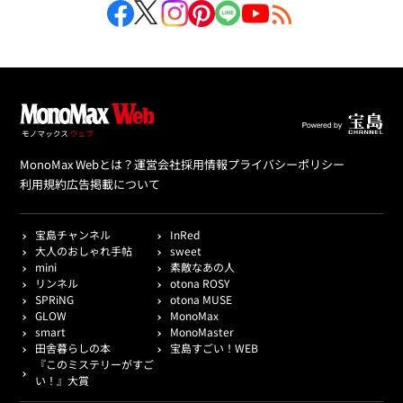
MonoMax Webとは？
運営会社
採用情報
プライバシーポリシー
利用規約
広告掲載について
宝島チャンネル
InRed
大人のおしゃれ手帖
sweet
mini
素敵なあの人
リンネル
otona ROSY
SPRiNG
otona MUSE
GLOW
MonoMax
smart
MonoMaster
田舎暮らしの本
宝島すごい！WEB
『このミステリーがすご
い！』大賞