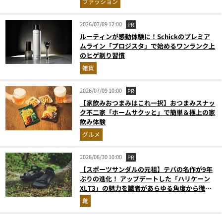
ファッション
2026/07/09 12:00
PR
ルーティンが感動体験に！Schickのプレミア
ムライン「プロジスタ」で始めるワンランク上
のヒゲ剃り習慣
雑貨
2026/07/09 10:00
PR
【家飲みおつまみはこれ一択】おつまみスナッ
ク不二家「ホームサクッと」で簡単＆極上の家
飲み体験
グルメ
2026/06/30 10:00
PR
【スポーツサンダルの元祖】テバの名作が9年
ぶりの進化！ アップデートした「ハリケーン
XLT3」の魅力を識者があらゆる角度から徹底
解説！
靴