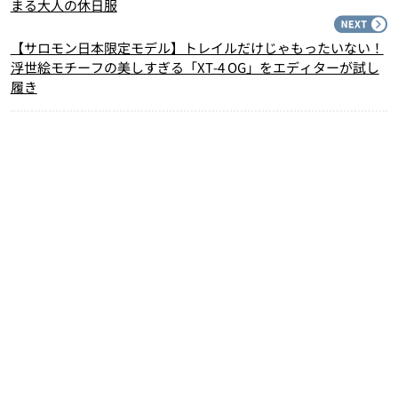
まる大人の休日服
N
【サロモン日本限定モデル】トレイルだけじゃもったいない！
浮世絵モチーフの美しすぎる「XT-4 OG」をエディターが試し
履き