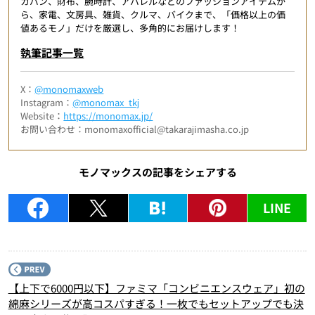
カバン、財布、腕時計、アパレルなどのファッションアイテムか
ら、家電、文房具、雑貨、クルマ、バイクまで、「価格以上の価
値あるモノ」だけを厳選し、多角的にお届けします！
執筆記事一覧
X：
@monomaxweb
Instagram：
@monomax_tkj
Website：
https://monomax.jp/
お問い合わせ：monomaxofficial@takarajimasha.co.jp
モノマックスの記事をシェアする
LINE
P
【上下で6000円以下】ファミマ「コンビニエンスウェア」初の
綿麻シリーズが高コスパすぎる！一枚でもセットアップでも決