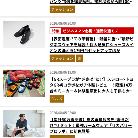
パンツ”3選を徹底解剖。接触冷感から綿100%
まで決定版
ファッション
2026/08/06 20:00
特集
ビジネスマン必携！通勤快適モノ
【表面温度-3℃の革新靴】“酷暑に勝つ”最新ビ
ジネスウェアを解説！巨大通気口シューズ＆イ
オンの洗える1万円台セットアップほか
ファッション
靴
2026/08/06 19:00
【GRスープラが“〆さば”に!?】スシロー×トヨ
タGR初コラボをガチ体験レビュー！限定14万
台のミニカー＆体験型演出に大人も子供も大興
奮間違いなし
グルメ
2026/08/05 22:00
【累計50万着突破】夏の蓄積疲労を“着るだ
け”リセット！最強ルームウェア「リカバリー
プロラボ」に新色登場