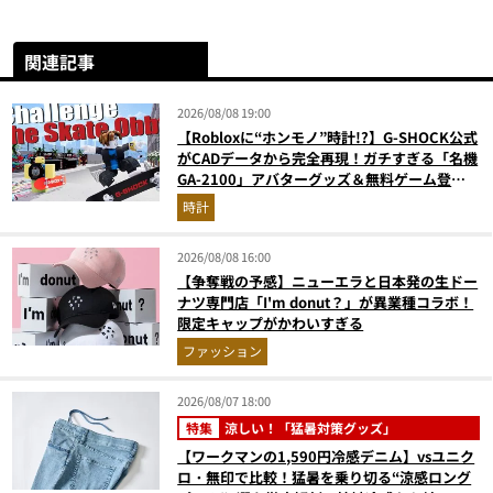
関連記事
2026/08/08 19:00
【Robloxに“ホンモノ”時計!?】G-SHOCK公式
がCADデータから完全再現！ガチすぎる「名機
GA-2100」アバターグッズ＆無料ゲーム登場
が見逃せない
時計
2026/08/08 16:00
【争奪戦の予感】ニューエラと日本発の生ドー
ナツ専門店「I'm donut？」が異業種コラボ！
限定キャップがかわいすぎる
ファッション
2026/08/07 18:00
特集
涼しい！「猛暑対策グッズ」
【ワークマンの1,590円冷感デニム】vsユニク
ロ・無印で比較！猛暑を乗り切る“涼感ロング