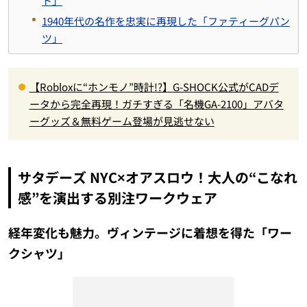
ト」
1940年代の名作を忠実に再現した「ファティーグパン
ツ」
【Robloxに“ホンモノ”時計!?】G-SHOCK公式がCADデ
ータから完全再現！ガチすぎる「名機GA-2100」アバタ
ーグッズ＆無料ゲーム登場が見逃せない
サタデーズ NYC×オアスロウ！大人の“こなれ
感”を演出する別注ワークウェア
経年変化も魅力。ヴィンテージに着想を得た「ワー
クシャツ」