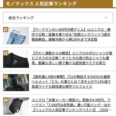
モノマックス 人気記事ランキング
【ワークマンの1,590円冷感デニム】vsユニクロ・無
印で比較！猛暑を乗り切る“涼感ロングパンツ”3選を
徹底解剖。接触冷感から綿100%まで決定版
【汗だく通勤からの解放】ユニクロのポロシャツが夏
ビジネスの大正解！オリヒカの透け防止シャツも優
秀。酷暑も涼しい顔で働ける超快適ウエアの実力
【換気量1.9倍の衝撃】プロが解説するSHOEIの最新
ヘルメット「Z-9」の凄さとは？浮き上がり13%減で
高速ライドも超快適な傑作フルフェイス
ユニクロ「本業メーカー顔負け」奇跡の4,990円、ワ
ークマン「2,500円は反則級」凄い万能バッグ…ほか
【リュックの人気記事ランキングベスト3】（2026年
6月版）