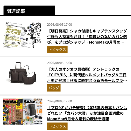
関連記事
2026/08/06 17:00
【明日発売】シャカ付録もキャプテンスタッグ
付録も大特集も注目！「間違いのないカバン選
び」をプロがジャッジ・MonoMax9月号の目
次を公開
トピックス
2026/08/05 15:00
【大人のオンオフ最強鞄】アントラックの
「CITY/DS」に現代版ヘルメットバッグ＆三日
月型が登場！秋服に絶対合う新色モールブラウ
ンが傑作
バッグ
2026/08/03 17:00
【プロ9名がガチ審査】2026年の最高カバンは
どれだ!? 「カバン大賞」ほか注目企画満載の
MonoMax9月号＆増刊の表紙を速報
トピックス