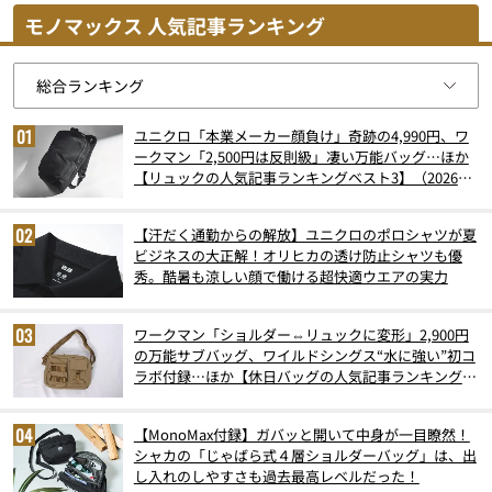
モノマックス 人気記事ランキング
ユニクロ「本業メーカー顔負け」奇跡の4,990円、ワ
ークマン「2,500円は反則級」凄い万能バッグ…ほか
【リュックの人気記事ランキングベスト3】（2026年
6月版）
【汗だく通勤からの解放】ユニクロのポロシャツが夏
ビジネスの大正解！オリヒカの透け防止シャツも優
秀。酷暑も涼しい顔で働ける超快適ウエアの実力
ワークマン「ショルダー⇔リュックに変形」2,900円
の万能サブバッグ、ワイルドシングス“水に強い”初コ
ラボ付録…ほか【休日バッグの人気記事ランキングベ
スト3】（2026年6月版）
【MonoMax付録】ガバッと開いて中身が一目瞭然！
シャカの「じゃばら式４層ショルダーバッグ」は、出
し入れのしやすさも過去最高レベルだった！