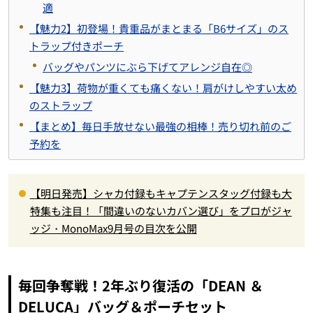
適
【魅力2】初登場！貴重品がまとまる「B6サイズ」のス
トラップ付きポーチ
バッグやパンツにぶら下げてアレンジ自在◎
【魅力3】荷物が重くても痛くない！肩がけしやすい太め
のストラップ
【まとめ】毎日手放せない最強の相棒！売り切れ前のご
予約を
【明日発売】シャカ付録もキャプテンスタッグ付録も大
特集も注目！「間違いのないカバン選び」をプロがジャ
ッジ・MonoMax9月号の目次を公開
毎回争奪戦！2年ぶり復活の「DEAN ＆
DELUCA」バッグ＆ポーチセット