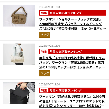
2026/07/30 15:00
特集
月間人気記事ランキング
ワークマン「ショルダー⇔リュックに変形」
2,900円の万能サブバッグ、ワイルドシング
ス“水に強い”初コラボ付録…ほか【休日バッグ
の人気記事ランキングベスト3】（2026年6月
バッグ
版）
2026/07/28 19:00
特集
月間人気記事ランキング
無印良品「3,990円で超高機能」現代版ドラム
バッグ、ワークマン「容量2.5倍に変身」三刀
流の1,900円バッグ…ほか【ショルダーバッグ
の人気記事ランキングベスト3】（2026年6月
バッグ
版）
2026/07/27 19:00
特集
月間人気記事ランキング
ワークマン「超絶進化で無双状態に」2,990円
の容量1.3倍トート、ユニクロ“7ポケットで収
納力抜群”人気ショルダー…ほか【超収納バッ