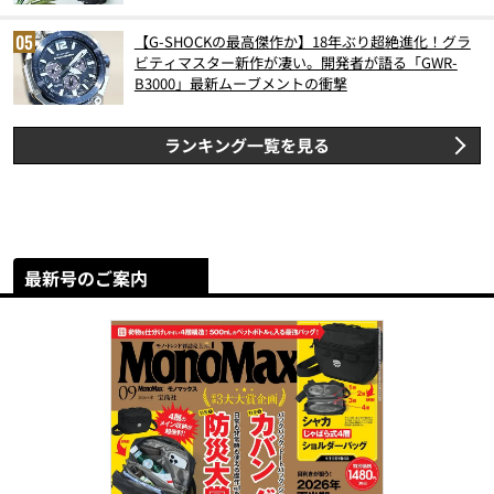
【G-SHOCKの最高傑作か】18年ぶり超絶進化！グラ
ビティマスター新作が凄い。開発者が語る「GWR-
B3000」最新ムーブメントの衝撃
ランキング一覧を見る
最新号のご案内