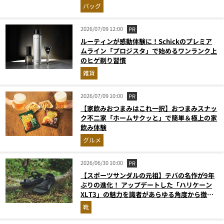
グの人気記事ランキングベスト3】（2026年6
バッグ
月版）
2026/07/09 12:00
PR
ルーティンが感動体験に！Schickのプレミア
ムライン「プロジスタ」で始めるワンランク上
のヒゲ剃り習慣
雑貨
2026/07/09 10:00
PR
【家飲みおつまみはこれ一択】おつまみスナッ
ク不二家「ホームサクッと」で簡単＆極上の家
飲み体験
グルメ
2026/06/30 10:00
PR
【スポーツサンダルの元祖】テバの名作が9年
ぶりの進化！ アップデートした「ハリケーン
XLT3」の魅力を識者があらゆる角度から徹底
解説！
靴