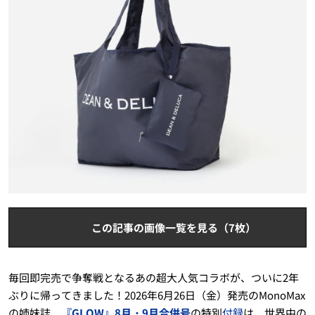
この記事の画像一覧を見る（7枚）
毎回即完売で争奪戦となるあの超大人気コラボが、ついに2年
ぶりに帰ってきました！2026年6月26日（金）発売のMonoMax
の姉妹誌、
『GLOW』8月・9月合併号
の特別
付録
は、世界中の