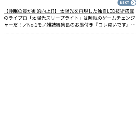
N
【睡眠の質が劇的向上!?】 太陽光を再現した独自LED技術搭載
のライプロ「太陽光スリープライト」は睡眠のゲームチェンジ
ャーだ！／No.1モノ雑誌編集長のお墨付き『コレ買いです』
Vol.165