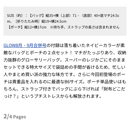
SIZE（約）：【バッグ】縦35×横（上部）71・（底部）40×底マチ24.5c
m、［折りたたみ時］縦19×横24.5cm
【ポーチ】縦12×横17cm ※持ち手、ストラップの長さは含まれません
GLOW8月・9月合併号
の付録は落ち着いたネイビーカラーが素
敵なバッグとポーチの２点セット！ マチがたっぷりあり、収納
力抜群のグローサリーバッグ。スーパーのレジかごにそのまま
セットできる特大サイズで袋詰めの手間が省けるため、忙しい
人やまとめ買い派の強力な味方です。さらに今回初登場のポー
チは貴重品を入れるのに最適なB6サイズ。ポーチ単品使いはも
ちろん、ストラップ付きでバッグにぶら下げれば「財布どこだ
っけ？」というプチストレスからも解放されます。
2/
4
Pages