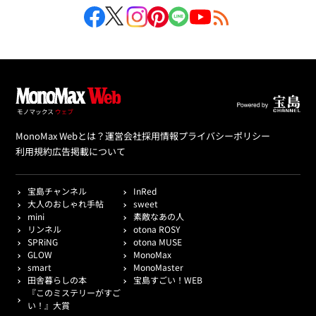
MonoMax Webとは？
運営会社
採用情報
プライバシーポリシー
利用規約
広告掲載について
宝島チャンネル
InRed
大人のおしゃれ手帖
sweet
mini
素敵なあの人
リンネル
otona ROSY
SPRiNG
otona MUSE
GLOW
MonoMax
smart
MonoMaster
田舎暮らしの本
宝島すごい！WEB
『このミステリーがすご
い！』大賞