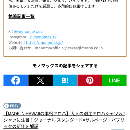
ら、家電、文房具、雑貨、クルマ、バイクまで、「価格以上の価
値あるモノ」だけを厳選し、多角的にお届けします！
執筆記事一覧
X：
@monomaxweb
Instagram：
@monomax_tkj
Website：
https://monomax.jp/
お問い合わせ：monomaxofficial@takarajimasha.co.jp
モノマックスの記事をシェアする
LINE
P
【MADE IN HAWAIIの本格アロハ】大人の別注アロハシャツ＆T
シャツに注目！ジャーナル スタンダード×サルベージ・パブリ
ックの新作を解説