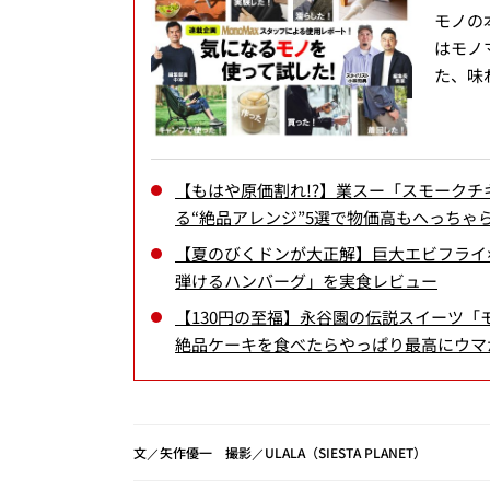
モノの
はモノ
た、味
【もはや原価割れ!?】業スー「スモークチ
る“絶品アレンジ”5選で物価高もへっちゃ
【夏のびくドンが大正解】巨大エビフライ
弾けるハンバーグ」を実食レビュー
【130円の至福】永谷園の伝説スイーツ「
絶品ケーキを食べたらやっぱり最高にウマ
文／矢作優一 撮影／ULALA（SIESTA PLANET）