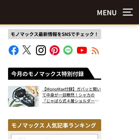
MENU
モノマックス最新情報をSNSでチェック！
今月のモノマックス特別付録
【MonoMax付録】ガバッと開い
て中身が一目瞭然！シャカの
「じゃばら式４層ショルダーバ
ッグ」は、出し入れのしやすさ
も過去最高レベルだった！
モノマックス 人気記事ランキング