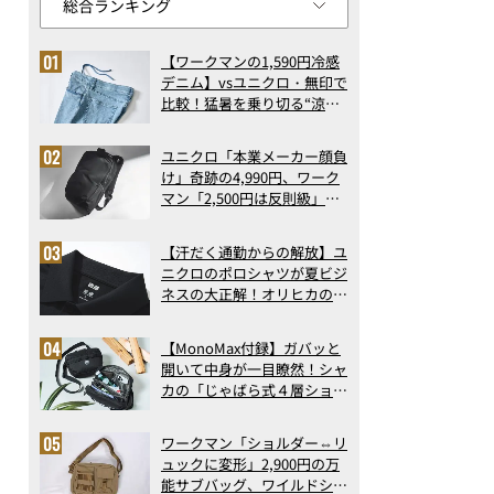
【ワークマンの1,590円冷感
デニム】vsユニクロ・無印で
比較！猛暑を乗り切る“涼感
ロングパンツ”3選を徹底解
剖。接触冷感から綿100%ま
ユニクロ「本業メーカー顔負
で決定版
け」奇跡の4,990円、ワーク
マン「2,500円は反則級」凄
い万能バッグ…ほか【リュッ
クの人気記事ランキングベス
【汗だく通勤からの解放】ユ
ト3】（2026年6月版）
ニクロのポロシャツが夏ビジ
ネスの大正解！オリヒカの透
け防止シャツも優秀。酷暑も
涼しい顔で働ける超快適ウエ
【MonoMax付録】ガバッと
アの実力
開いて中身が一目瞭然！シャ
カの「じゃばら式４層ショル
ダーバッグ」は、出し入れの
しやすさも過去最高レベルだ
ワークマン「ショルダー⇔リ
った！
ュックに変形」2,900円の万
能サブバッグ、ワイルドシン