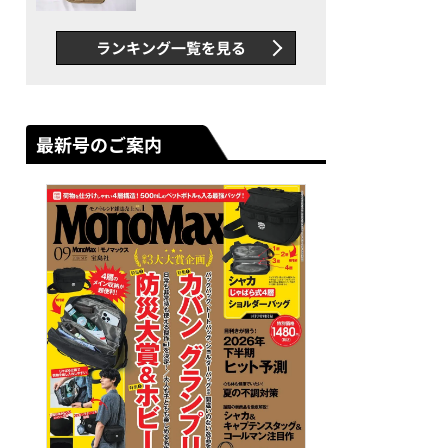
グス“水に強い”初コラボ付
録…ほか【休日バッグの人気
ランキング一覧を見る
記事ランキングベスト3】
（2026年6月版）
最新号のご案内