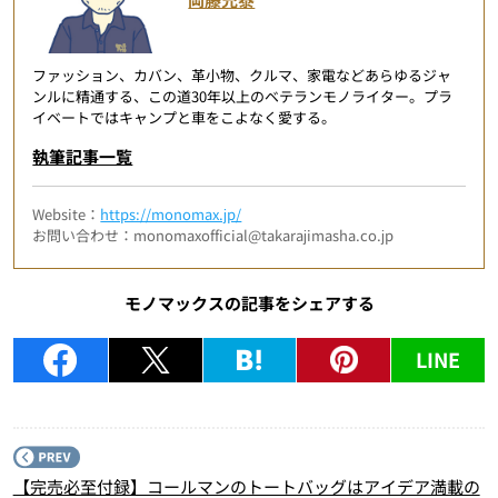
ファッション、カバン、革小物、クルマ、家電などあらゆるジャ
ンルに精通する、この道30年以上のベテランモノライター。プラ
イベートではキャンプと車をこよなく愛する。
執筆記事一覧
Website：
https://monomax.jp/
お問い合わせ：monomaxofficial@takarajimasha.co.jp
モノマックスの記事をシェアする
LINE
P
【完売必至付録】コールマンのトートバッグはアイデア満載の