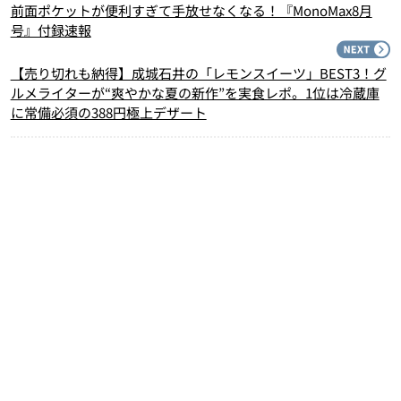
前面ポケットが便利すぎて手放せなくなる！『MonoMax8月
号』付録速報
N
【売り切れも納得】成城石井の「レモンスイーツ」BEST3！グ
ルメライターが“爽やかな夏の新作”を実食レポ。1位は冷蔵庫
に常備必須の388円極上デザート