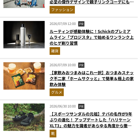
必至の傑作デザインで親子リンクコーデにも最
適
ファッション
2026/07/09 12:00
PR
ルーティンが感動体験に！Schickのプレミア
ムライン「プロジスタ」で始めるワンランク上
のヒゲ剃り習慣
雑貨
2026/07/09 10:00
PR
【家飲みおつまみはこれ一択】おつまみスナッ
ク不二家「ホームサクッと」で簡単＆極上の家
飲み体験
グルメ
2026/06/30 10:00
PR
【スポーツサンダルの元祖】テバの名作が9年
ぶりの進化！ アップデートした「ハリケーン
XLT3」の魅力を識者があらゆる角度から徹底
解説！
靴