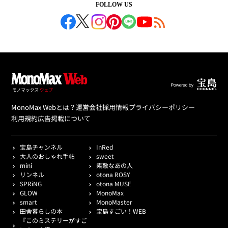
FOLLOW US
MonoMax Webとは？
運営会社
採用情報
プライバシーポリシー
利用規約
広告掲載について
宝島チャンネル
InRed
大人のおしゃれ手帖
sweet
mini
素敵なあの人
リンネル
otona ROSY
SPRiNG
otona MUSE
GLOW
MonoMax
smart
MonoMaster
田舎暮らしの本
宝島すごい！WEB
『このミステリーがすご