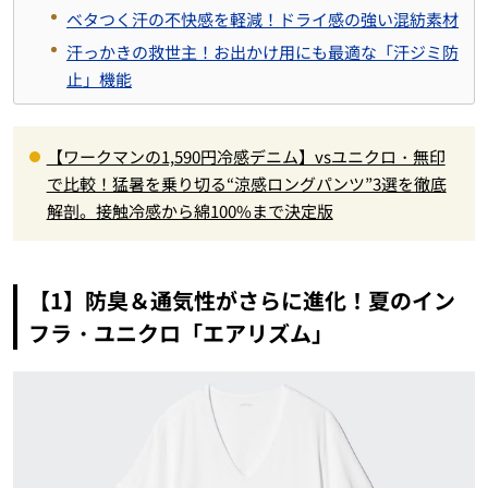
ベタつく汗の不快感を軽減！ドライ感の強い混紡素材
汗っかきの救世主！お出かけ用にも最適な「汗ジミ防
止」機能
【ワークマンの1,590円冷感デニム】vsユニクロ・無印
で比較！猛暑を乗り切る“涼感ロングパンツ”3選を徹底
解剖。接触冷感から綿100%まで決定版
【1】防臭＆通気性がさらに進化！夏のイン
フラ・ユニクロ「エアリズム」