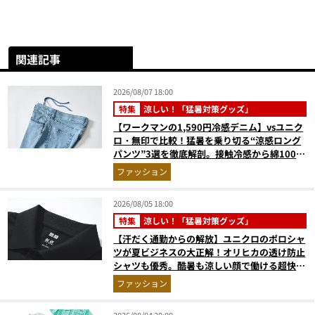
関連記事
2026/08/07 18:00
特集
涼しい！「猛暑対策グッズ」
【ワークマンの1,590円冷感デニム】vsユニク
ロ・無印で比較！猛暑を乗り切る“涼感ロング
パンツ”3選を徹底解剖。接触冷感から綿100%
まで決定版
ファッション
2026/08/05 18:00
特集
涼しい！「猛暑対策グッズ」
【汗だく通勤からの解放】ユニクロのポロシャ
ツが夏ビジネスの大正解！オリヒカの透け防止
シャツも優秀。酷暑も涼しい顔で働ける超快適
ウエアの実力
ファッション
2026/08/04 20:00