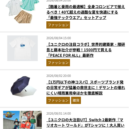
【酷暑と豪雨の最適解】全身コロンビアで揃え
るべき！40℃超えの過酷な夏を快適にする
「最強テックウエア」セットアップ
ファッション
2026/08/04 15:00
【ユニクロの注目コラボ】世界的建築家・隈研
吾と藤本壮介が参戦！1500円で買える
「PEACE FOR ALL」最新作
ファッション
2026/08/02 20:00
【1万円以下の神コスパ】スポーツブランド発
の日常ギアが猛暑の救世主に！デサントの壊れ
にくい晴雨兼用傘ほかを徹底解説
ファッション
雑貨
2026/08/01 14:00
【ユニクロの大注目UT】Switch 2最新作『マ
リオカート ワールド』がTシャツに！大人買い