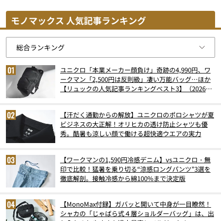
モノマックス 人気記事ランキング
ユニクロ「本業メーカー顔負け」奇跡の4,990円、ワ
ークマン「2,500円は反則級」凄い万能バッグ…ほか
【リュックの人気記事ランキングベスト3】（2026年
6月版）
【汗だく通勤からの解放】ユニクロのポロシャツが夏
ビジネスの大正解！オリヒカの透け防止シャツも優
秀。酷暑も涼しい顔で働ける超快適ウエアの実力
【ワークマンの1,590円冷感デニム】vsユニクロ・無
印で比較！猛暑を乗り切る“涼感ロングパンツ”3選を
徹底解剖。接触冷感から綿100%まで決定版
【MonoMax付録】ガバッと開いて中身が一目瞭然！
シャカの「じゃばら式４層ショルダーバッグ」は、出