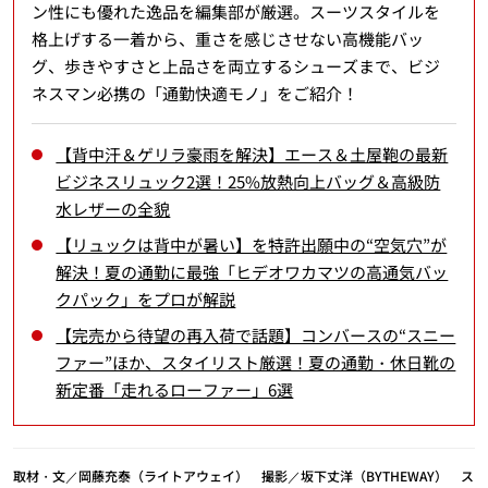
ン性にも優れた逸品を編集部が厳選。スーツスタイルを
格上げする一着から、重さを感じさせない高機能バッ
グ、歩きやすさと上品さを両立するシューズまで、ビジ
ネスマン必携の「通勤快適モノ」をご紹介！
【背中汗＆ゲリラ豪雨を解決】エース＆土屋鞄の最新
ビジネスリュック2選！25%放熱向上バッグ＆高級防
水レザーの全貌
【リュックは背中が暑い】を特許出願中の“空気穴”が
解決！夏の通勤に最強「ヒデオワカマツの高通気バッ
クパック」をプロが解説
【完売から待望の再入荷で話題】コンバースの“スニー
ファー”ほか、スタイリスト厳選！夏の通勤・休日靴の
新定番「走れるローファー」6選
取材・文／岡藤充泰（ライトアウェイ） 撮影／坂下丈洋（BYTHEWAY） ス