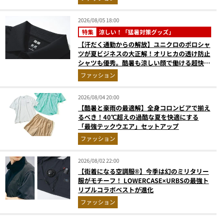
2026/08/05 18:00
特集
涼しい！「猛暑対策グッズ」
【汗だく通勤からの解放】ユニクロのポロシャ
ツが夏ビジネスの大正解！オリヒカの透け防止
シャツも優秀。酷暑も涼しい顔で働ける超快適
ウエアの実力
ファッション
2026/08/04 20:00
【酷暑と豪雨の最適解】全身コロンビアで揃え
るべき！40℃超えの過酷な夏を快適にする
「最強テックウエア」セットアップ
ファッション
2026/08/02 22:00
【街着になる空調服®】今季は幻のミリタリー
服がモチーフ！ LOWERCASE×URBSの最強ト
リプルコラボベストが進化
ファッション