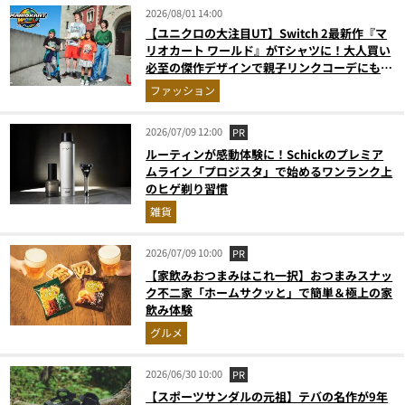
2026/08/01 14:00
【ユニクロの大注目UT】Switch 2最新作『マ
リオカート ワールド』がTシャツに！大人買い
必至の傑作デザインで親子リンクコーデにも最
適
ファッション
2026/07/09 12:00
PR
ルーティンが感動体験に！Schickのプレミア
ムライン「プロジスタ」で始めるワンランク上
のヒゲ剃り習慣
雑貨
2026/07/09 10:00
PR
【家飲みおつまみはこれ一択】おつまみスナッ
ク不二家「ホームサクッと」で簡単＆極上の家
飲み体験
グルメ
2026/06/30 10:00
PR
【スポーツサンダルの元祖】テバの名作が9年