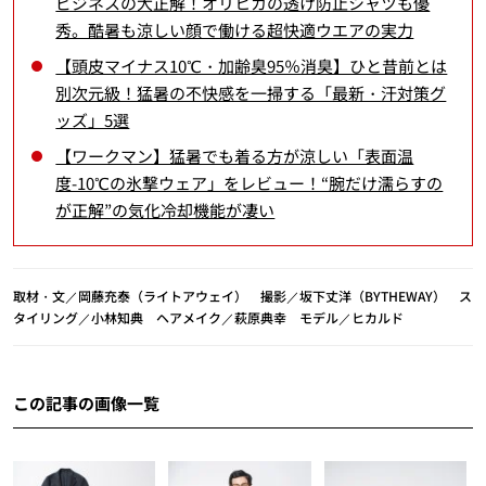
ビジネスの大正解！オリヒカの透け防止シャツも優
秀。酷暑も涼しい顔で働ける超快適ウエアの実力
【頭皮マイナス10℃・加齢臭95％消臭】ひと昔前とは
別次元級！猛暑の不快感を一掃する「最新・汗対策グ
ッズ」5選
【ワークマン】猛暑でも着る方が涼しい「表面温
度-10℃の氷撃ウェア」をレビュー！“腕だけ濡らすの
が正解”の気化冷却機能が凄い
取材・文／岡藤充泰（ライトアウェイ） 撮影／坂下丈洋（BYTHEWAY） ス
タイリング／小林知典 ヘアメイク／萩原典幸 モデル／ヒカルド
この記事の画像一覧