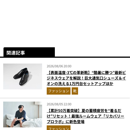
関連記事
2026/08/06 20:00
【表面温度-3℃の革新靴】“酷暑に勝つ”最新ビ
ジネスウェアを解説！巨大通気口シューズ＆イ
オンの洗える1万円台セットアップほか
ファッション
靴
2026/08/05 22:00
【累計50万着突破】夏の蓄積疲労を“着るだ
け”リセット！最強ルームウェア「リカバリー
プロラボ」に新色登場
ファッション