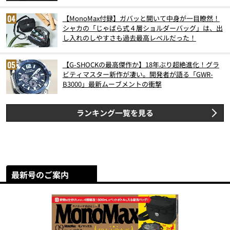
【MonoMax付録】ガバッと開いて中身が一目瞭然！
シャカの「じゃばら式４層ショルダーバッグ」は、出
し入れのしやすさも過去最高レベルだった！
【G-SHOCKの最高傑作か】18年ぶり超絶進化！グラ
ビティマスター新作が凄い。開発者が語る「GWR-
B3000」最新ムーブメントの衝撃
ランキング一覧を見る
最新号のご案内