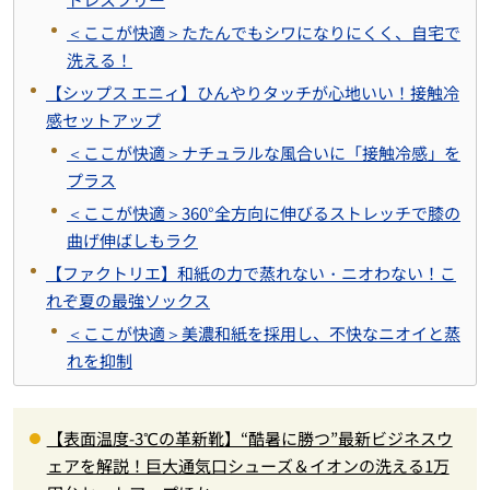
＜ここが快適＞たたんでもシワになりにくく、自宅で
洗える！
【シップス エニィ】ひんやりタッチが心地いい！接触冷
感セットアップ
＜ここが快適＞ナチュラルな風合いに「接触冷感」を
プラス
＜ここが快適＞360°全方向に伸びるストレッチで膝の
曲げ伸ばしもラク
【ファクトリエ】和紙の力で蒸れない・ニオわない！こ
れぞ夏の最強ソックス
＜ここが快適＞美濃和紙を採用し、不快なニオイと蒸
れを抑制
【表面温度-3℃の革新靴】“酷暑に勝つ”最新ビジネスウ
ェアを解説！巨大通気口シューズ＆イオンの洗える1万