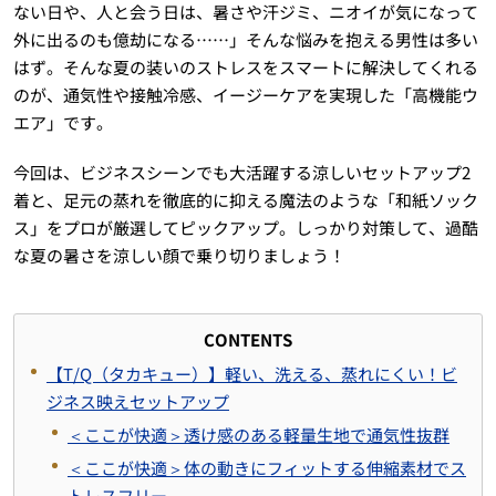
ない日や、人と会う日は、暑さや汗ジミ、ニオイが気になって
外に出るのも億劫になる……」そんな悩みを抱える男性は多い
はず。そんな夏の装いのストレスをスマートに解決してくれる
のが、通気性や接触冷感、イージーケアを実現した「高機能ウ
エア」です。
今回は、ビジネスシーンでも大活躍する涼しいセットアップ2
着と、足元の蒸れを徹底的に抑える魔法のような「和紙ソック
ス」をプロが厳選してピックアップ。しっかり対策して、過酷
な夏の暑さを涼しい顔で乗り切りましょう！
CONTENTS
【T/Q（タカキュー）】軽い、洗える、蒸れにくい！ビ
ジネス映えセットアップ
＜ここが快適＞透け感のある軽量生地で通気性抜群
＜ここが快適＞体の動きにフィットする伸縮素材でス
トレスフリー