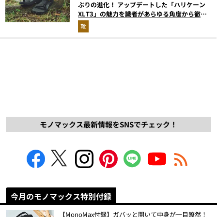
ぶりの進化！ アップデートした「ハリケーン
XLT3」の魅力を識者があらゆる角度から徹底
解説！
靴
モノマックス最新情報をSNSでチェック！
今月のモノマックス特別付録
【MonoMax付録】ガバッと開いて中身が一目瞭然！