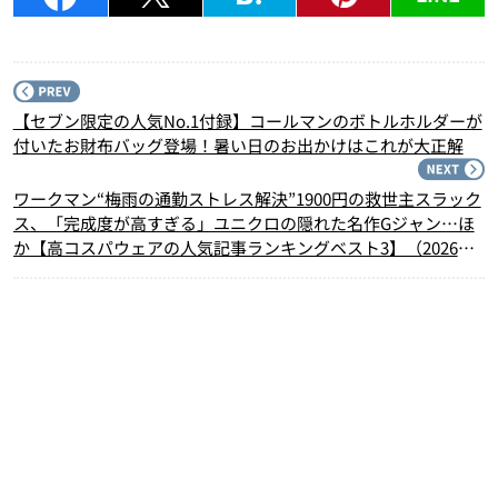
P
【セブン限定の人気No.1付録】コールマンのボトルホルダーが
付いたお財布バッグ登場！暑い日のお出かけはこれが大正解
N
ワークマン“梅雨の通勤ストレス解決”1900円の救世主スラック
ス、「完成度が高すぎる」ユニクロの隠れた名作Gジャン…ほ
か【高コスパウェアの人気記事ランキングベスト3】（2026年5
月版）