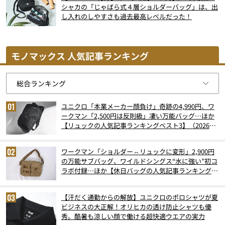
シャカの「じゃばら式４層ショルダーバッグ」は、出
し入れのしやすさも過去最高レベルだった！
モノマックス 人気記事ランキング
ユニクロ「本業メーカー顔負け」奇跡の4,990円、ワ
ークマン「2,500円は反則級」凄い万能バッグ…ほか
【リュックの人気記事ランキングベスト3】（2026年
6月版）
ワークマン「ショルダー⇔リュックに変形」2,900円
の万能サブバッグ、ワイルドシングス“水に強い”初コ
ラボ付録…ほか【休日バッグの人気記事ランキングベ
スト3】（2026年6月版）
【汗だく通勤からの解放】ユニクロのポロシャツが夏
ビジネスの大正解！オリヒカの透け防止シャツも優
秀。酷暑も涼しい顔で働ける超快適ウエアの実力